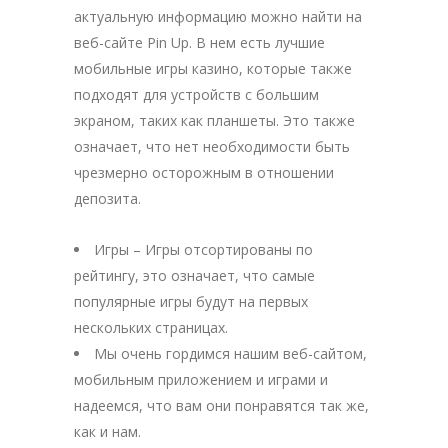
актуальную информацию можно найти на
веб-сайте Pin Up. В нем есть лучшие
мобильные игры казино, которые также
подходят для устройств с большим
экраном, таких как планшеты. Это также
означает, что нет необходимости быть
чрезмерно осторожным в отношении
депозита.
Игры – Игры отсортированы по
рейтингу, это означает, что самые
популярные игры будут на первых
нескольких страницах.
Мы очень гордимся нашим веб-сайтом,
мобильным приложением и играми и
надеемся, что вам они понравятся так же,
как и нам.