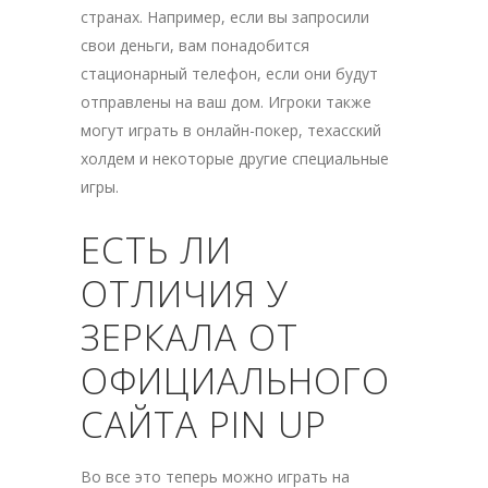
странах. Например, если вы запросили
свои деньги, вам понадобится
стационарный телефон, если они будут
отправлены на ваш дом. Игроки также
могут играть в онлайн-покер, техасский
холдем и некоторые другие специальные
игры.
ЕСТЬ ЛИ
ОТЛИЧИЯ У
ЗЕРКАЛА ОТ
ОФИЦИАЛЬНОГО
САЙТА PIN UP
Во все это теперь можно играть на