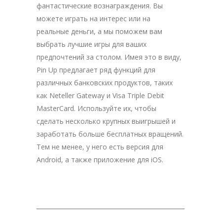
фантастические вознаграждения. Вы
можете играть на интерес или на
реальные деньги, а мы поможем вам
выбрать лучшие игры для ваших
предпочтений за столом. Имея это в виду,
Pin Up предлагает ряд функций для
различных банковских продуктов, таких
как Neteller Gateway и Visa Triple Debit
MasterCard. Используйте их, чтобы
сделать несколько крупных выигрышей и
заработать больше бесплатных вращений.
Тем не менее, у него есть версия для
Android, а также приложение для iOS.