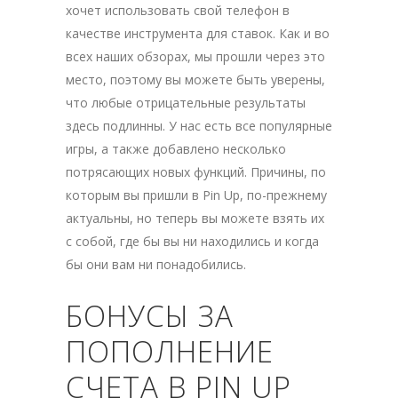
хочет использовать свой телефон в
качестве инструмента для ставок. Как и во
всех наших обзорах, мы прошли через это
место, поэтому вы можете быть уверены,
что любые отрицательные результаты
здесь подлинны. У нас есть все популярные
игры, а также добавлено несколько
потрясающих новых функций. Причины, по
которым вы пришли в Pin Up, по-прежнему
актуальны, но теперь вы можете взять их
с собой, где бы вы ни находились и когда
бы они вам ни понадобились.
БОНУСЫ ЗА
ПОПОЛНЕНИЕ
СЧЕТА В PIN UP