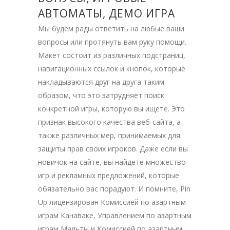
АВТОМАТЫ, ДЕМО ИГРА
Мы будем рады ответить на любые ваши
вопросы или протянуть вам руку помощи.
Макет состоит из различных подстраниц,
навигационных ссылок и кнопок, которые
накладываются друг на друга таким
образом, что это затрудняет поиск
конкретной игры, которую вы ищете. Это
признак высокого качества веб-сайта, а
также различных мер, принимаемых для
защиты прав своих игроков. Даже если вы
новичок на сайте, вы найдете множество
игр и рекламных предложений, которые
обязательно вас порадуют. И помните, Pin
Up лицензирован Комиссией по азартным
играм Канаваке, Управлением по азартным
играм Мальты и Комиссией по азартным