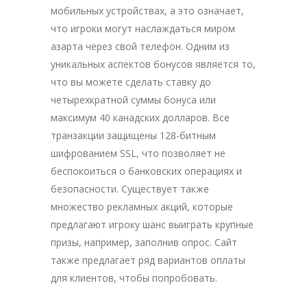
мобильных устройствах, а это означает,
что игроки могут наслаждаться миром
азарта через свой телефон. Одним из
уникальных аспектов бонусов является то,
что вы можете сделать ставку до
четырехкратной суммы бонуса или
максимум 40 канадских долларов. Все
транзакции защищены 128-битным
шифрованием SSL, что позволяет не
беспокоиться о банковских операциях и
безопасности. Существует также
множество рекламных акций, которые
предлагают игроку шанс выиграть крупные
призы, например, заполнив опрос. Сайт
также предлагает ряд вариантов оплаты
для клиентов, чтобы попробовать.