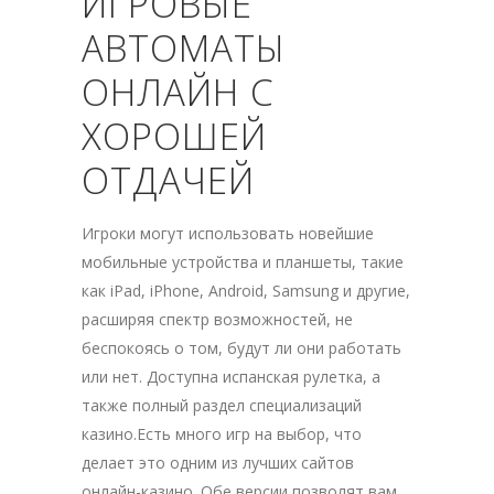
ИГРОВЫЕ
АВТОМАТЫ
ОНЛАЙН С
ХОРОШЕЙ
ОТДАЧЕЙ
Игроки могут использовать новейшие
мобильные устройства и планшеты, такие
как iPad, iPhone, Android, Samsung и другие,
расширяя спектр возможностей, не
беспокоясь о том, будут ли они работать
или нет. Доступна испанская рулетка, а
также полный раздел специализаций
казино.Есть много игр на выбор, что
делает это одним из лучших сайтов
онлайн-казино. Обе версии позволят вам