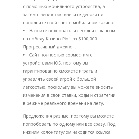
с помощью мобильного устройства, а
затем с легкостью внесите депозит и
пополните свой счет в мобильном казино.
Начните волноваться сегодня с шансом
на победу Казино Pin Upх $100,000
Прогрессивный джекпот.
Сайт полностью совместим с
устройствами iOS, поэтому вы
гарантированно сможете играть и
управлять своей игрой с большой
легкостью, поскольку вы можете вносить
изменения в свои ставки, ходы и стратегии
в режиме реального времени на лету.
Предложения разные, поэтому вы можете
попробовать по одному или все сразу. Под
нижним колонтитулом находится ссылка