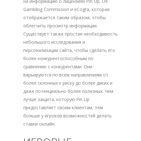
на информацию о лицензиях Pin Up, UK
Gambling Commission и eCogra, которая
отображается таким образом, чтобы
облегчить просмотр информации.
Существует также простая необходимость
небольшого исследования и
персонализации сайта, чтобы сделать его
более конкурентоспособным по
сравнению с конкурентами. Они
варьируются по всем направлениям от
более склонных к риску до более диких и
даже потенциально более полезных. Чем
лучше защита, которую Pin Up
предоставляет своим клиентам, тем
больше у игроков возможностей делать
ставки онлайн.