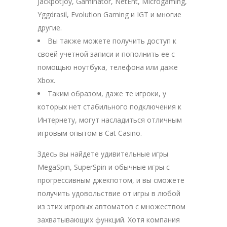
Jackpotjoy, Gaminator, NetEnt, Microgaming,
Yggdrasil, Evolution Gaming и IGT и многие
другие.
Вы также можете получить доступ к
своей учетной записи и пополнить ее с
помощью ноутбука, телефона или даже
Xbox.
Таким образом, даже те игроки, у
которых нет стабильного подключения к
Интернету, могут насладиться отличным
игровым опытом в Cat Casino.
Здесь вы найдете удивительные игры
MegaSpin, SuperSpin и обычные игры с
прогрессивным джекпотом, и вы сможете
получить удовольствие от игры в любой
из этих игровых автоматов с множеством
захватывающих функций. Хотя компания