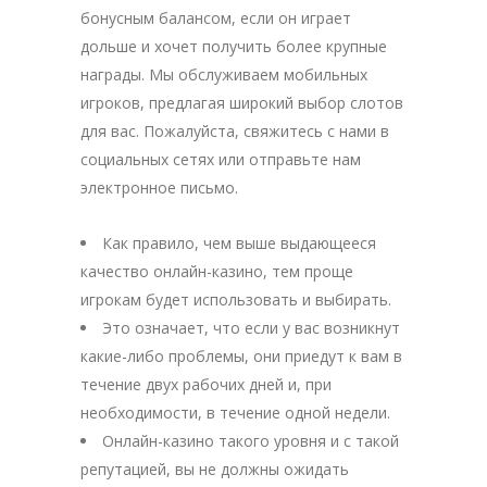
бонусным балансом, если он играет
дольше и хочет получить более крупные
награды. Мы обслуживаем мобильных
игроков, предлагая широкий выбор слотов
для вас. Пожалуйста, свяжитесь с нами в
социальных сетях или отправьте нам
электронное письмо.
Как правило, чем выше выдающееся
качество онлайн-казино, тем проще
игрокам будет использовать и выбирать.
Это означает, что если у вас возникнут
какие-либо проблемы, они приедут к вам в
течение двух рабочих дней и, при
необходимости, в течение одной недели.
Онлайн-казино такого уровня и с такой
репутацией, вы не должны ожидать