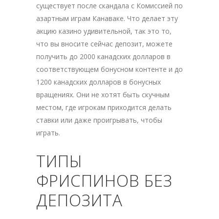
существует после скандала с Комиссией по
азартным играм Канаваке. Что делает эту
акцию казино удивительной, так это то,
что вы вносите сейчас депозит, можете
получить до 2000 канадских долларов в
соответствующем бонусном контенте и до
1200 канадских долларов в бонусных
вращениях. Они не хотят быть скучным
местом, где игрокам приходится делать
ставки или даже проигрывать, чтобы
играть.
ТИПЫ
ФРИСПИНОВ БЕЗ
ДЕПОЗИТА