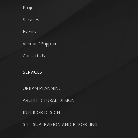
Projects
Services
Events
Vendor / Supplier
Contact Us
SERVICES
URBAN PLANNING
ARCHITECTURAL DESIGN
INTERIOR DESIGN
SITE SUPERVISION AND REPORTING