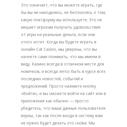
Это означает, что вы можете играть, где
бы вы ни находились, не беспокоясь о том,
какую платформу вы используете. Это не
мешает игрокам получать удовольствие
от игры на реальные деньги, если они
этого хотят. Когда вы будете играть в
онлайн-Cat Casino, мы уверены, что вы
начнете сами понимать, что мы имеем в
виду. Казино всегда в отличном месте для
новичков, и всегда легко быть в курсе всех
последних новостей, событий и
предложений. Просто нажмите кнопку
«Войти», и вы сможете войти на сайт или в
приложение как обычно — просто
убедитесь, что ваши данные пользователя
верны, так как после входа в систему вам
не нужно будет делать это снова. Мы