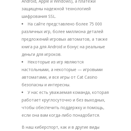
Android, Apple и Windows), а платежи
защищены надежной технологией
шифрования SSL.
На сайте представлено более 75 000
различных игр, более миллиона деталей
предложений игровых автоматов, а также
книга ра для Android и бонус на реальные
деньги для игроков.
Некоторые из игр являются
настольными, а некоторые — игровыми
автоматами, и все игры от Cat Casino
безопасны и интересны.
У нас есть уважаемая команда, которая
работает круглосуточно и без выходных,
чтобы обеспечить поддержку и помощь,
если она вам когда-либо понадобится.
В наш киберспорт, как и в другие виды