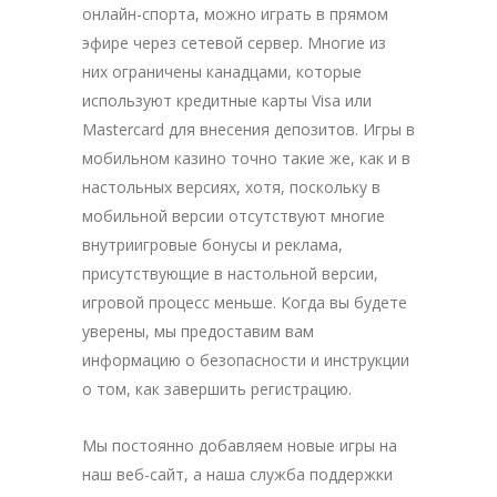
онлайн-спорта, можно играть в прямом
эфире через сетевой сервер. Многие из
них ограничены канадцами, которые
используют кредитные карты Visa или
Mastercard для внесения депозитов. Игры в
мобильном казино точно такие же, как и в
настольных версиях, хотя, поскольку в
мобильной версии отсутствуют многие
внутриигровые бонусы и реклама,
присутствующие в настольной версии,
игровой процесс меньше. Когда вы будете
уверены, мы предоставим вам
информацию о безопасности и инструкции
о том, как завершить регистрацию.
Мы постоянно добавляем новые игры на
наш веб-сайт, а наша служба поддержки