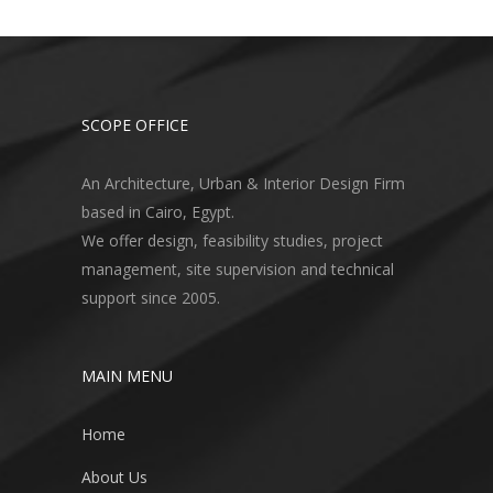
SCOPE OFFICE
An Architecture, Urban & Interior Design Firm
based in Cairo, Egypt.
We offer design, feasibility studies, project
management, site supervision and technical
support since 2005.
MAIN MENU
Home
About Us