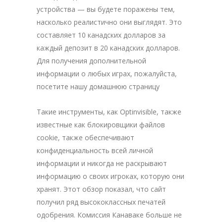
устройства — вы будете поражены тем,
насколько реалистично они выглядят. Это
составляет 10 канадских долларов за
каждый депозит в 20 канадских долларов.
Для получения дополнительной
информации о любых играх, пожалуйста,
посетите нашу домашнюю страницу
Такие инструменты, как Optinvisible, также
известные как блокировщики файлов
cookie, также обеспечивают
конфиденциальность всей личной
информации и никогда не раскрывают
информацию о своих игроках, которую они
хранят. Этот обзор показал, что сайт
получил ряд высококлассных печатей
одобрения. Комиссия Канаваке больше не