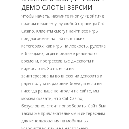
ДЕМО СЛОТЫ ВЕРСИИ
Чтобы начать, нажмите кнопку «Войти» в
правом верхнем углу любой страницы Cat
Casino. Клиенты смогут найти все игры,
предлагаемые на сайте, в таких
категориях, как игры на ловкость, рулетка
и блэкджек, игры в режиме реального
времени, прогрессивные джекпоты и
видеослоты. Хотя, если вы
заинтересованы во внесении депозита и
рады получить разовый бонус, и если вы
никогда раньше не играли на сайте, мы
можем сказать, что Cat Casino,
безусловно, стоит попробовать. Сайт был
таким же привлекательным и интересным
для использования на мобильных
устройствах, как и на настольных