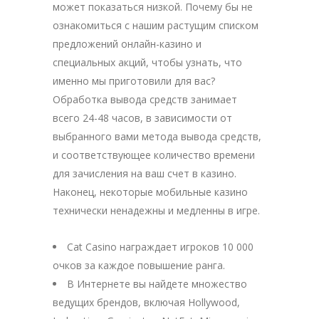
может показаться низкой. Почему бы не
ознакомиться с нашим растущим списком
предложений онлайн-казино и
специальных акций, чтобы узнать, что
именно мы приготовили для вас?
Обработка вывода средств занимает
всего 24-48 часов, в зависимости от
выбранного вами метода вывода средств,
и соответствующее количество времени
для зачисления на ваш счет в казино.
Наконец, некоторые мобильные казино
технически ненадежны и медленны в игре.
Cat Casino награждает игроков 10 000
очков за каждое повышение ранга.
В Интернете вы найдете множество
ведущих брендов, включая Hollywood,