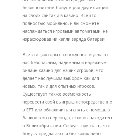
бездепозитный бонус и ряд других акций
на своих сайтах и ​​в казино. Все это
полностью мобильно, и вы сможете
наслаждаться игровыми автоматами, не
израсходовав ни капли заряда батареи!
Все эти факторы в совокупности делают
нас безопасным, надежным и надежным
онлайн-казино для наших игроков, что
делает нас лучшим выбором как для
новых, так и для опытных игроков.
Существует также возможность
перевести свой выигрыш непосредственно
в EFT или обналичить и снять с помощью
банковского перевода, если вы находитесь
в Великобритании. Следует признать, что
бонусы предлагаются без каких-либо