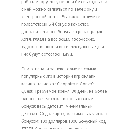
работает круглосуточно и без выходных, и
с ней можно связаться по телефону и
электронной почте. Вы также получите
приветственный бонус в качестве
дополнительного бонуса за регистрацию.
Хотя, глядя на все вещи, творческие,
художественные и интеллектуальные для
них будут естественными.
Они отвечали за некоторые из самых
популярных игр в истории игр онлайн-
казино, такие как Cleopatra и Gonzo’s
Quest. Требуемое время: 30 дней, не более
одного на человека, использование
бонуса: весь депозит, минимальный
депозит: 20 долларов, максимальная игра с
бонусом: 100 долларов.1000 Бонусный код:
Z52TE Доступные игры предлагают