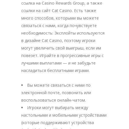
ссылка на Casino Rewards Group, а также
ссылки на сайт Cat Casino. Есть также
много способов, которыми вы можете
связаться с нами, когда почувствуете
необходимость: Эксплойты используются
в дизайне Cat Casino, поэтому игроки
могут увеличить свой выигрыш, если им
повезет. Играйте в прогрессивные игры с
лучшими выплатами — и не забудьте
насладиться бесплатными играми.
Вы можете связаться с ними по
электронной почте, позвонить или
воспользоваться онлайн-чатом.
Игроки могут выбирать между
настольными и мобильными устройствами
(которые поддерживают устройства