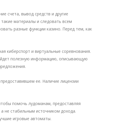
ие счета, вывод средств и другие
 такие материалы и следовать всем
вать разные функции казино. Перед тем, как
ючая киберспорт и виртуальные соревнования.
 найдет полезную информацию, описывающую
предложения.
, предоставившем ее. Наличие лицензии
 чтобы помочь лудоманам, предоставляя
 а не стабильным источником дохода.
лучшие игровые автоматы.