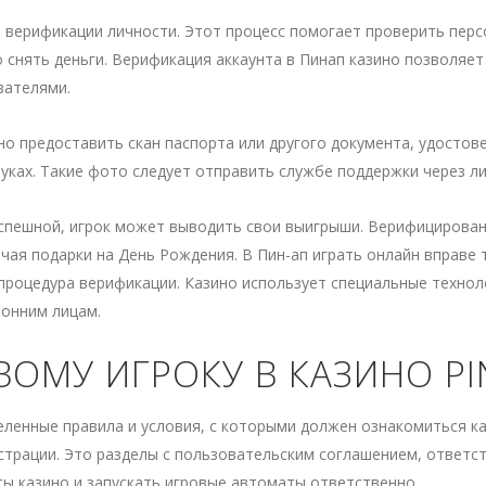
 верификации личности. Этот процесс помогает проверить перс
 снять деньги. Верификация аккаунта в Пинап казино позволяе
вателями.
о предоставить скан паспорта или другого документа, удостов
уках. Такие фото следует отправить службе поддержки через ли
успешной, игрок может выводить свои выигрыши. Верифицирован
чая подарки на День Рождения. В Пин-ап играть онлайн вправе
роцедура верификации. Казино использует специальные техноло
ронним лицам.
ВОМУ ИГРОКУ В КАЗИНО PI
еленные правила и условия, с которыми должен ознакомиться к
трации. Это разделы с пользовательским соглашением, ответст
ы казино и запускать игровые автоматы ответственно.