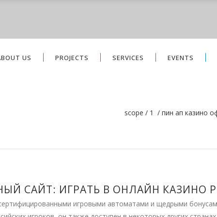
ABOUT US
PROJECTS
SERVICES
EVENTS
scope
/
1
/
пин ап казино о
ЫЙ САЙТ: ИГРАТЬ В ОНЛАЙН КАЗИНО P
сертифицированными игровыми автоматами и щедрыми бонусами
сийских игроков, он также доступен в некоторых других странах