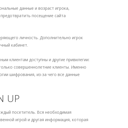
ональные данные и возраст игрока,
т предотвратить посещение сайта
еряющего личность. Дополнительно игрок
чный кабинет.
ным клиентам доступны и другие привилегии:
 только совершеннолетние клиенты. Именно
гии шифрования, из-за чего все данные
N UP
аждый посетитель. Вся необходимая
венной игрой и другая информация, которая