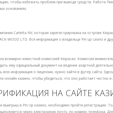
цию, чтобы избежать проблем при выводе средств. Работа Пин А
ных основаниях.
омпания Carletta NV, которая зарегистрирована на острове Кюра
CK-WOOD LTD. Вся информация о владельце Pin up casino и дру
дана всемирно известной комиссией Кюрасао. Комиссия внимате
дать ему официальный документ на ведение азартной деятельно
ь всю информация о лицензии, нужно зайти в футер сайта. Здес
ти онлайн казино, чтобы убедиться, что оно работает честно и 
РИФИКАЦИЯ НА САЙТЕ КАЗ
и выигрыш в Pin Up казино, необходимо пройти регистрацию. Т
выполняется через электронную почту, по номеру телефона. Для