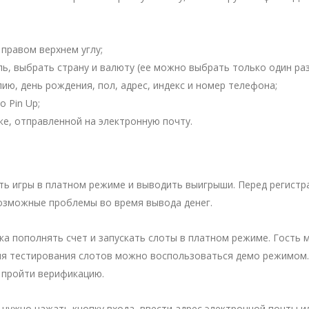
 правом верхнем углу;
ь, выбрать страну и валюту (ее можно выбрать только один раз
ю, день рождения, пол, адрес, индекс и номер телефона;
 Pin Up;
ке, отправленной на электронную почту.
ь игры в платном режиме и выводить выигрыши. Перед регистра
озможные проблемы во время вывода денег.
ока пополнять счет и запускать слоты в платном режиме. Гость 
Для тестирования слотов можно воспользоваться демо режимом.
 пройти верификацию.
 нужно нажать кнопку входа, ввести адрес электронной почты и