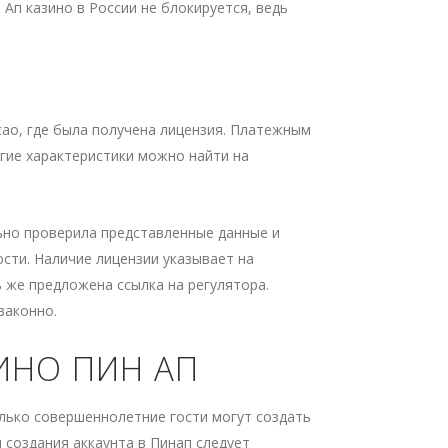
п казино в России не блокируется, ведь
сао, где была получена лицензия. Платежным
гие характеристики можно найти на
льно проверила представленные данные и
сти. Наличие лицензии указывает на
ь же предложена ссылка на регулятора.
законно.
ИНО ПИН АП
олько совершеннолетние гости могут создать
 создания аккаунта в Пинап следует