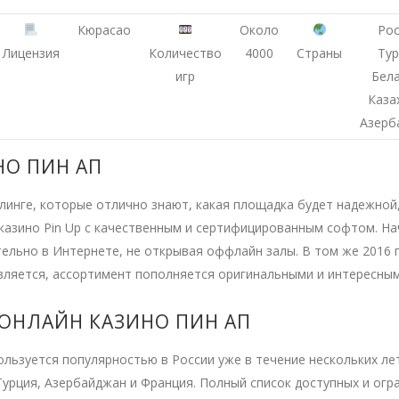
Кюрасао
Около
Рос
Лицензия
Количество
4000
Страны
Тур
игр
Бела
Каза
Азерб
НО ПИН АП
линге, которые отлично знают, какая площадка будет надежной,
 казино Pin Up с качественным и сертифицированным софтом. Нач
ельно в Интернете, не открывая оффлайн залы. В том же 2016 
вляется, ассортимент пополняется оригинальными и интересным
ОНЛАЙН КАЗИНО ПИН АП
ользуется популярностью в России уже в течение нескольких л
 Турция, Азербайджан и Франция. Полный список доступных и огр