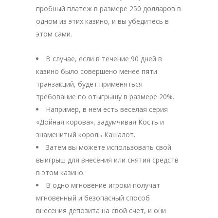
пробный платеж в размере 250 долларов в
одном из этих казино, и вы убедитесь в
этом сами.
В случае, если в течение 90 дней в
казино было совершено менее пяти
транзакций, будет применяться
требование по отыгрышу в размере 20%.
Например, в нем есть веселая серия
«Дойная корова», задумчивая Кость и
знаменитый король Кашалот.
Затем вы можете использовать свой
выигрыш для внесения или снятия средств
в этом казино.
В одно мгновение игроки получат
мгновенный и безопасный способ
внесения депозита на свой счет, и они