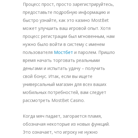
Процесс прост, просто зарегистрируйтесь,
предоставьте подробную информацию и
быстро узнайте, как это казино MostBet
может улучшить ваш игровой опыт. Хотя
процесс регистрации был мгновенным, нам
нужно было войти в систему с именем
пользователя
Мостбет
и паролем. Пришло
время начать торговать реальными
деньгами и испытать удачу – получить
свой бонус. Итак, если вы ищете
универсальный магазин для всех ваших
мобильных потребностей, вам следует
рассмотреть MostBet Casino.
Когда мяч падает, загорается пламя,
обозначая некоторые из новых функций.
Это означает, что игроку не нужно