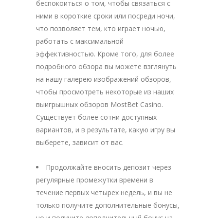
беспокоиться о том, чтобы связаться с
ними в короткие сроки или посреди ночи,
что позволяет тем, кто играет ночью,
работать с максимальной
эффективностью. Кроме того, для более
подробного обзора вы можете взглянуть
на нашу галерею изображений обзоров,
чтобы просмотреть некоторые из наших
выигрышных обзоров MostBet Casino.
Существует более сотни доступных
вариантов, и в результате, какую игру вы
выберете, зависит от вас.
Продолжайте вносить депозит через
регулярные промежутки времени в
течение первых четырех недель, и вы не
только получите дополнительные бонусы,
но и получите дополнительный бонус на