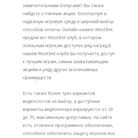
замечательными бонусами? Вы также
найдете отличные акции, безопасную и
надежную игровую среду и широкий выбор
способов оплаты. Онлайн-казино MostBet
предлагает MostBet-клуб, в котором
лояльным игрокам доступен ряд наград.В
нашем MostBet-клубе вы получаете доступ
к лучшим играм, самым захватывающим
акциям и ряду других эксклюзивных
преимуществ.
Есть также более трех вариантов
видеослотов на выбор, а доступные
варианты видеопокера варьируются от 20
до 75, максимально допустимых. На сайте
есть отличное программное обеспечение,
способное обеспечить защиту игроков все