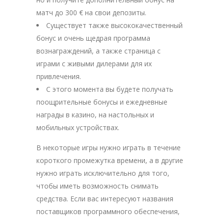
матч до 300 € на свои депозиты.
Существует также высококачественный
бонус и очень щедрая программа
вознаграждений, а также страница с
играми с живыми дилерами для их
привлечения.
С этого момента вы будете получать
поощрительные бонусы и ежедневные
награды в казино, на настольных и
мобильных устройствах.
В некоторые игры нужно играть в течение
короткого промежутка времени, а в другие
нужно играть исключительно для того,
чтобы иметь возможность снимать
средства. Если вас интересуют названия
поставщиков программного обеспечения,