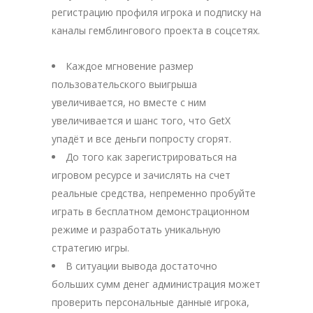
регистрацию профиля игрока и подписку на
каналы гемблингового проекта в соцсетях.
Каждое мгновение размер
пользовательского выигрыша
увеличивается, но вместе с ним
увеличивается и шанс того, что GetX
упадёт и все деньги попросту сгорят.
До того как зарегистрироваться на
игровом ресурсе и зачислять на счет
реальные средства, непременно пробуйте
играть в бесплатном демонстрационном
режиме и разработать уникальную
стратегию игры.
В ситуации вывода достаточно
больших сумм денег администрация может
проверить персональные данные игрока,