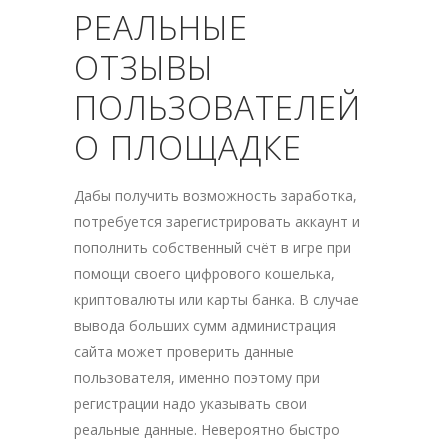
РЕАЛЬНЫЕ
ОТЗЫВЫ
ПОЛЬЗОВАТЕЛЕЙ
О ПЛОЩАДКЕ
Дабы получить возможность заработка,
потребуется зарегистрировать аккаунт и
пополнить собственный счёт в игре при
помощи своего цифрового кошелька,
криптовалюты или карты банка. В случае
вывода больших сумм администрация
сайта может проверить данные
пользователя, именно поэтому при
регистрации надо указывать свои
реальные данные. Невероятно быстро