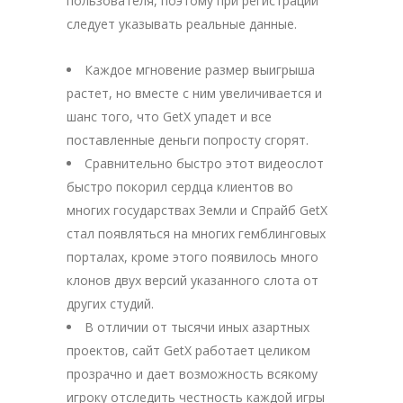
пользователя, поэтому при регистрации
следует указывать реальные данные.
Каждое мгновение размер выигрыша
растет, но вместе с ним увеличивается и
шанс того, что GetX упадет и все
поставленные деньги попросту сгорят.
Сравнительно быстро этот видеослот
быстро покорил сердца клиентов во
многих государствах Земли и Спрайб GetX
стал появляться на многих гемблинговых
порталах, кроме этого появилось много
клонов двух версий указанного слота от
других студий.
В отличии от тысячи иных азартных
проектов, сайт GetX работает целиком
прозрачно и дает возможность всякому
игроку отследить честность каждой игры