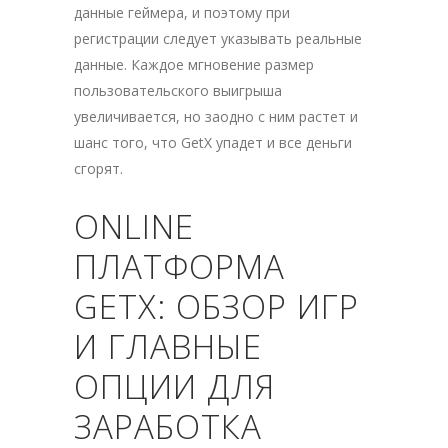
данные геймера, и поэтому при
регистрации следует указывать реальные
данные. Каждое мгновение размер
пользовательского выигрыша
увеличивается, но заодно с ним растет и
шанс того, что GetX упадет и все деньги
сгорят.
ONLINE
ПЛАТФОРМА
GETX: ОБЗОР ИГР
И ГЛАВНЫЕ
ОПЦИИ ДЛЯ
ЗАРАБОТКА