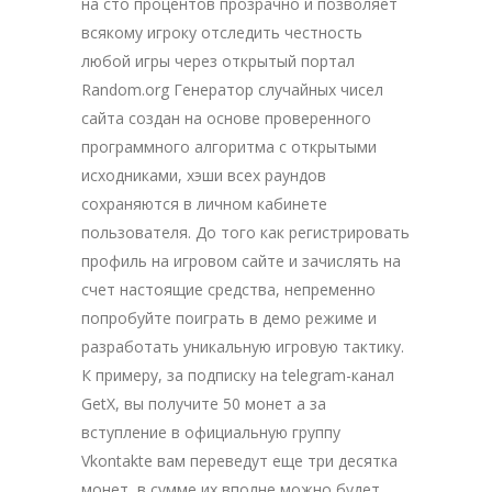
на сто процентов прозрачно и позволяет
всякому игроку отследить честность
любой игры через открытый портал
Random.org Генератор случайных чисел
сайта создан на основе проверенного
программного алгоритма с открытыми
исходниками, хэши всех раундов
сохраняются в личном кабинете
пользователя. До того как регистрировать
профиль на игровом сайте и зачислять на
счет настоящие средства, непременно
попробуйте поиграть в демо режиме и
разработать уникальную игровую тактику.
К примеру, за подписку на telegram-канал
GetX, вы получите 50 монет а за
вступление в официальную группу
Vkontakte вам переведут еще три десятка
монет, в сумме их вполне можно будет