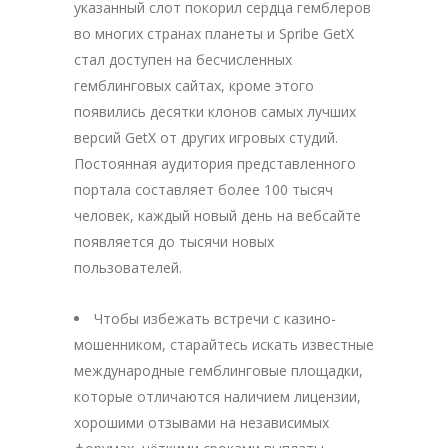
указанный слот покорил сердца гемблеров
во многих странах планеты и Spribe GetX
стал доступен на бесчисленных
гемблинговых сайтах, кроме этого
появились десятки клонов самых лучших
версий GetX от других игровых студий.
Постоянная аудитория представленного
портала составляет более 100 тысяч
человек, каждый новый день на вебсайте
появляется до тысячи новых
пользователей.
Чтобы избежать встречи с казино-
мошенником, старайтесь искать известные
международные гемблинговые площадки,
которые отличаются наличием лицензии,
хорошими отзывами на независимых