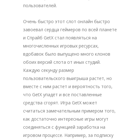
пользователей.
Очень быстро этот слот онлайн быстро
завоевал сердца геймеров по всей планете
и Спрайб GetX стал появляться на
многочисленных игровых ресурсах,
вдобавок было выпущено много клонов
обоих версий слота от иных студий.
Каждую секунду размер
пользовательского выигрыша растет, но
вместе с ним растет и вероятность того,
что GetX упадёт и все поставленные
средства сгорят. Игра GetX может
считаться замечательным примером того,
как достаточно интересные игры могут
соединяться с функцией заработка на
игровом процессе. Например, за подписку