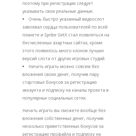
поэтому при регистрации следует
указывать свои реальные данные.
Очень быстро указанный видеослот
завоевал сердца пользователей по всей
планете и Spribe GetX стал появляться на
бесчисленных азартных сайтах, кроме
этого появилось много клонов лучших
версий слота от других игровых студий.
Начать играть можно совсем без
вложения своих денег, получив пару
стартовых бонусов за регистрацию
аккаунта и подписку на каналы проекта в
популярных социальных сетях.
Начать играть вы сможете вообще без
вложения собственных денег, получив
несколько приветственных бонусов за
регистрацию профайла и подписку на