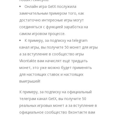
Онлайн игра GetX послужила
замечательным примером того, как
достаточно интересные игры могут
соединяться с функцией заработка на
самом игровом процессе.
К примеру, за подписку на telegram
канал игры, вы получите 50 монет для игры
а за вступление в сообщество игры
Vkontakte вам начислят ещё тридцать
монет, это уже можно будет применять
для настоящих ставок и настоящих
выигрышей!
К примеру, за подписку на официальный
телеграм канал GetX, вы получите 50
реальных игровых монет а за вступление в
официальное сообщество Вконтакте вам