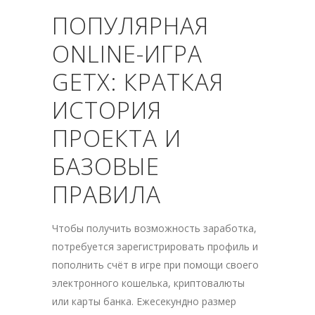
ПОПУЛЯРНАЯ
ONLINE-ИГРА
GETX: КРАТКАЯ
ИСТОРИЯ
ПРОЕКТА И
БАЗОВЫЕ
ПРАВИЛА
Чтобы получить возможность заработка,
потребуется зарегистрировать профиль и
пополнить счёт в игре при помощи своего
электронного кошелька, криптовалюты
или карты банка. Ежесекундно размер