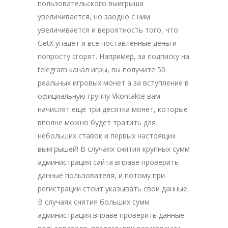
пользовательского выигрыша
увеличивается, но заодно с ним
увеличивается и вероятность того, что
GetX упадет и все поставленные деньги
попросту сгорят. Например, за подписку на
telegram канал игры, вы получите 50
реальных игровых монет а за вступление в
официальную группу Vkontakte вам
начислят ещё три десятка монет, которые
вполне можно будет тратить для
небольших ставок и первых настоящих
выигрышей! В случаях снятия крупных сумм
администрация сайта вправе проверить
данные пользователя, и потому при
регистрации стоит указывать свои данные.
В случаях снятия больших сумм
администрация вправе проверить данные