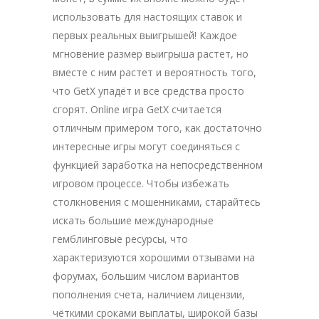
использовать для настоящих ставок и
первых реальных выигрышей! Каждое
мгновение размер выигрыша растет, но
вместе с ним растет и вероятность того,
что GetX упадёт и все средства просто
сгорят. Online игра GetX считается
отличным примером того, как достаточно
интересные игры могут соединяться с
функцией заработка на непосредственном
игровом процессе. Чтобы избежать
столкновения с мошенниками, старайтесь
искать большие международные
гемблинговые ресурсы, что
характеризуются хорошими отзывами на
форумах, большим числом вариантов
пополнения счета, наличием лицензии,
чёткими сроками выплаты, широкой базы