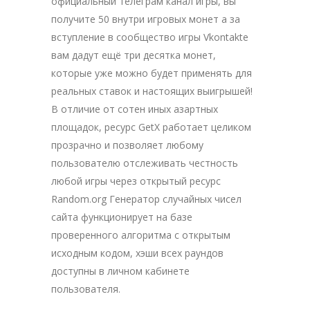
официальный телеграм канал игры, вы
получите 50 внутри игровых монет а за
вступление в сообщество игры Vkontakte
вам дадут ещё три десятка монет,
которые уже можно будет применять для
реальных ставок и настоящих выигрышей!
В отличие от сотен иных азартных
площадок, ресурс GetX работает целиком
прозрачно и позволяет любому
пользователю отслеживать честность
любой игры через открытый ресурс
Random.org Генератор случайных чисел
сайта функционирует на базе
проверенного алгоритма с открытым
исходным кодом, хэши всех раундов
доступны в личном кабинете
пользователя.