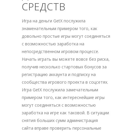
СРЕДСТВ
Игра на деньги GetX послужила
знаменательным примером того, как
довольно простые игры могут соединяться
с возможностью заработка на
непосредственном игровом процессе.
Начать играть вы можете вовсе без риска,
получив несколько стартовых бонусов за
регистрацию аккаунта и подписку на
сообщества игрового проекта в соцсетях.
Игра GetX послужила замечательным
примером того, как интереснейшие игры
могут соединяться с возможностью
заработка на игре как таковой. В ситуации
снятия больших сумм администрация
сайта вправе проверить персональные