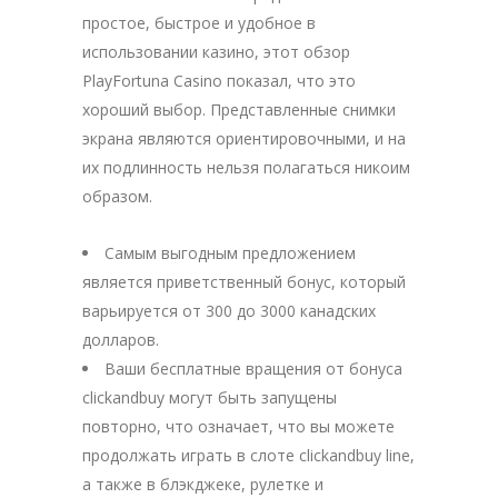
простое, быстрое и удобное в
использовании казино, этот обзор
PlayFortuna Casino показал, что это
хороший выбор. Представленные снимки
экрана являются ориентировочными, и на
их подлинность нельзя полагаться никоим
образом.
Самым выгодным предложением
является приветственный бонус, который
варьируется от 300 до 3000 канадских
долларов.
Ваши бесплатные вращения от бонуса
clickandbuy могут быть запущены
повторно, что означает, что вы можете
продолжать играть в слоте clickandbuy line,
а также в блэкджеке, рулетке и