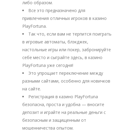
либо образом.
Все это предназначено для
привлечения отличных игроков в казино
PlayFortuna.
Так что, если вам не терпится поиграть
в игровые автоматы, блэкджек,
настольные игры или покер, забронируйте
себе место и сыграйте здесь, в казино
PlayFortuna уже сегодня!
Это упрощает переключение между
разными сайтами, особенно для новичков
на сайте.
Регистрация в казино PlayFortuna
безопасна, проста и удобна — вносите
депозит и играйте на реальные деньги с
безопасным и защищенным от
мошенничества опытом.