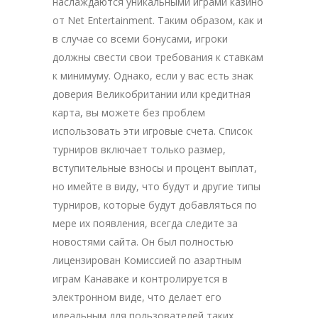
наслаждаются уникальными играми казино
от Net Entertainment. Таким образом, как и
в случае со всеми бонусами, игроки
должны свести свои требования к ставкам
к минимуму. Однако, если у вас есть знак
доверия Великобритании или кредитная
карта, вы можете без проблем
использовать эти игровые счета. Список
турниров включает только размер,
вступительные взносы и процент выплат,
но имейте в виду, что будут и другие типы
турниров, которые будут добавляться по
мере их появления, всегда следите за
новостями сайта. Он был полностью
лицензирован Комиссией по азартным
играм Канаваке и контролируется в
электронном виде, что делает его
идеальным для пользователей таких