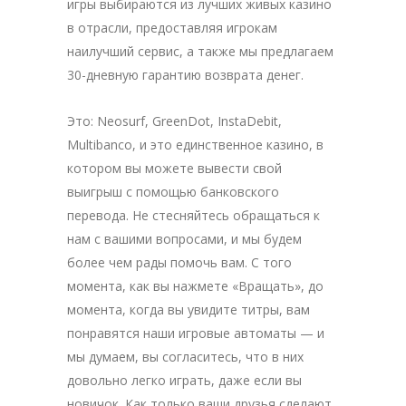
игры выбираются из лучших живых казино
в отрасли, предоставляя игрокам
наилучший сервис, а также мы предлагаем
30-дневную гарантию возврата денег.
Это: Neosurf, GreenDot, InstaDebit,
Multibanco, и это единственное казино, в
котором вы можете вывести свой
выигрыш с помощью банковского
перевода. Не стесняйтесь обращаться к
нам с вашими вопросами, и мы будем
более чем рады помочь вам. С того
момента, как вы нажмете «Вращать», до
момента, когда вы увидите титры, вам
понравятся наши игровые автоматы — и
мы думаем, вы согласитесь, что в них
довольно легко играть, даже если вы
новичок. Как только ваши друзья сделают