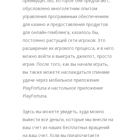
преимущество, которое они предлагают,
обусловлено многолетним опытом
управления программным обеспечением
для казино и предоставления продуктов
для онлайн-гемблинга, казалось бы,
постоянно растущей сети игроков. Это
расширение их игрового процесса, и в него
можно войти и выиграть джекпот, просто
играя. После того, как вы начали играть,
вы также можете наслаждаться спинами
удачи через мобильное приложение
PlayFortuna и настольное приложение
PlayFortuna.
Здесь вы можете увидеть, куда можно
вывести все деньги, которые мы внесли на
ваш счет из наших бесплатных вращений
на ваш счет. Если вы предпочитаете