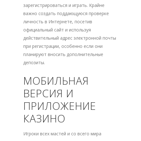
зарегистрироваться и играть. Крайне
важно создать поддающуюся проверке
личность в Интернете, посетив
официальный сайт и используя
действительный адрес электронной почты
при регистрации, особенно если они
планируют вносить дополнительные
депозиты.
МОБИЛЬНАЯ
ВЕРСИЯ И
ПРИЛОЖЕНИЕ
КАЗИНО
Игроки всех мастей и со всего мира