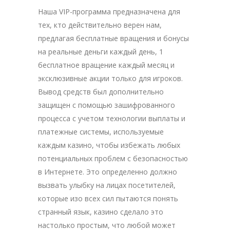
Наша VIP-программа предназначена для
тех, кто действительно верен нам,
предлагая бесплатные вращения и бонусы
на реальные деньги каждый день, 1
бесплатное вращение каждый месяц и
эксклюзивные акции только для игроков.
Вывод средств был дополнительно
защищен с помощью зашифрованного
процесса с учетом технологии выплаты и
платежные системы, используемые
каждым казино, чтобы избежать любых
потенциальных проблем с безопасностью
в Интернете. Это определенно должно
вызвать улыбку на лицах посетителей,
которые изо всех сил пытаются понять
странный язык, казино сделало это
настолько простым, что любой может