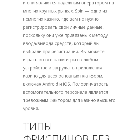
и они являются надежным оператором на
многих крупных рынках. Spin — одно из
немногих казино, где вам не нужно
регистрировать свои личные данные,
поскольку они уже привязаны к методу
ввода/вывода средств, который вы
выбрали при регистрации. Вы можете
играть во все наши игры на любом
устройстве и загружать приложения
казино для всех основных платформ,
включая Android и iOS. Половинчатость
вспомогательного персонала является
тревожным фактором для казино высшего
уровня.
ТИПЫ
ФРИСПИНОВ БЕЗ