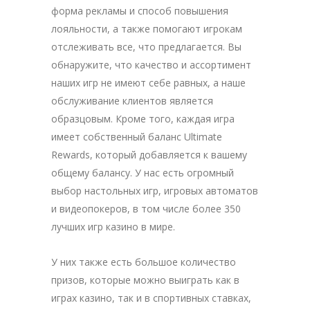
форма рекламы и способ повышения
лояльности, а также помогают игрокам
отслеживать все, что предлагается. Вы
обнаружите, что качество и ассортимент
наших игр не имеют себе равных, а наше
обслуживание клиентов является
образцовым. Кроме того, каждая игра
имеет собственный баланс Ultimate
Rewards, который добавляется к вашему
общему балансу. У нас есть огромный
выбор настольных игр, игровых автоматов
и видеопокеров, в том числе более 350
лучших игр казино в мире.
У них также есть большое количество
призов, которые можно выиграть как в
играх казино, так и в спортивных ставках,