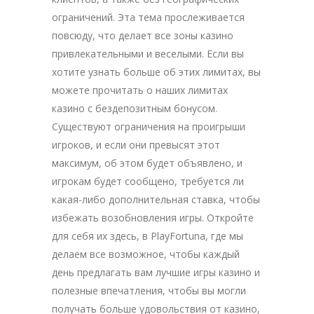
ограничений. Эта тема прослеживается
повсюду, что делает все зоны казино
привлекательными и веселыми. Если вы
хотите узнать больше об этих лимитах, вы
можете прочитать о наших лимитах
казино с бездепозитным бонусом.
Существуют ограничения на проигрыши
игроков, и если они превысят этот
максимум, об этом будет объявлено, и
игрокам будет сообщено, требуется ли
какая-либо дополнительная ставка, чтобы
избежать возобновления игры. Откройте
для себя их здесь, в PlayFortuna, где мы
делаем все возможное, чтобы каждый
день предлагать вам лучшие игры казино и
полезные впечатления, чтобы вы могли
получать больше удовольствия от казино,