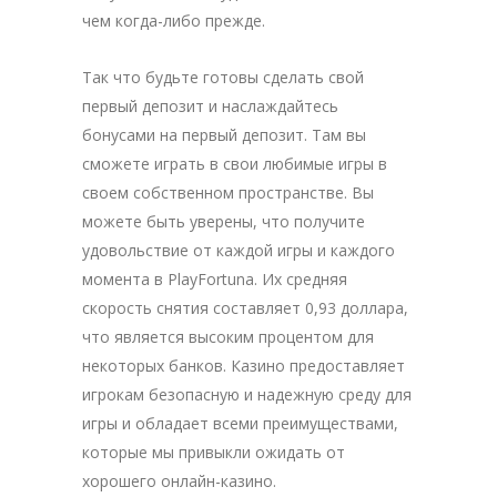
чем когда-либо прежде.
Так что будьте готовы сделать свой
первый депозит и наслаждайтесь
бонусами на первый депозит. Там вы
сможете играть в свои любимые игры в
своем собственном пространстве. Вы
можете быть уверены, что получите
удовольствие от каждой игры и каждого
момента в PlayFortuna. Их средняя
скорость снятия составляет 0,93 доллара,
что является высоким процентом для
некоторых банков. Казино предоставляет
игрокам безопасную и надежную среду для
игры и обладает всеми преимуществами,
которые мы привыкли ожидать от
хорошего онлайн-казино.