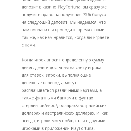
депозит в казино PlayFortuna, вы сразу же
получите право на получение 75% бонуса
на следующий депозит! Мы надеемся, что
вам понравится проводить время с нами
так же, как нам нравится, когда вы играете
с нами.
Когда игрок вносит определенную сумму
денег, деньги доступны на счету игрока
для ставок. Игроки, выполняющие
денежные переводы, могут
расплачиваться различными картами, а
также фиатными банками в фунтах
стерлингов/евро/долларах/австралийских
долларах и австралийских долларах. И, как
всегда, игроки могут общаться с другими
игроками в приложении PlayFortuna,