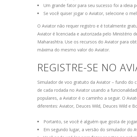
Um grande fator para seu sucesso foi a ideia por
Se você quiser jogar o Aviator, selecione o me
O Aviator não requer registro e é totalmente grat
Aviator é licenciada e autorizada pelo Ministéri
Maharashtra. Use os recursos do Aviator para ob
máxima do mesmo valor do Aviator.
REGISTRE-SE NO AV
Simulador de voo gratuito da Aviator – fundo do 
de cada rodada no Aviator usando a funcionalidad
populares, a Aviator é o caminho a seguir. O Avi
diferentes: Aviator, Deuces Wild, Deuces Wild e B
Portanto, se você é alguém que gosta de jogar
Em segundo lugar, a versão do simulador do Avi