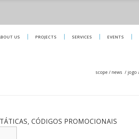
ABOUT US
PROJECTS
SERVICES
EVENTS
scope
/
news
/
jogo 
, TÁTICAS, CÓDIGOS PROMOCIONAIS