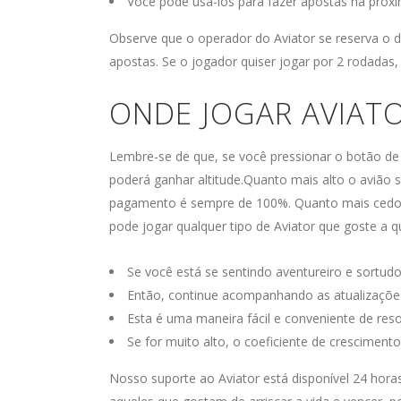
Você pode usá-los para fazer apostas na próx
Observe que o operador do Aviator se reserva o d
apostas. Se o jogador quiser jogar por 2 rodadas,
ONDE JOGAR AVIAT
Lembre-se de que, se você pressionar o botão de 
poderá ganhar altitude.Quanto mais alto o avião 
pagamento é sempre de 100%. Quanto mais cedo vo
pode jogar qualquer tipo de Aviator que goste a 
Se você está se sentindo aventureiro e sortud
Então, continue acompanhando as atualizações 
Esta é uma maneira fácil e conveniente de reso
Se for muito alto, o coeficiente de crescimento
Nosso suporte ao Aviator está disponível 24 hora