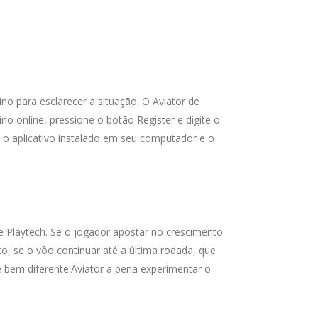
no para esclarecer a situação. O Aviator de
no online, pressione o botão Register e digite o
er o aplicativo instalado em seu computador e o
 Playtech. Se o jogador apostar no crescimento
to, se o vôo continuar até a última rodada, que
 bem diferente.Aviator a pena experimentar o