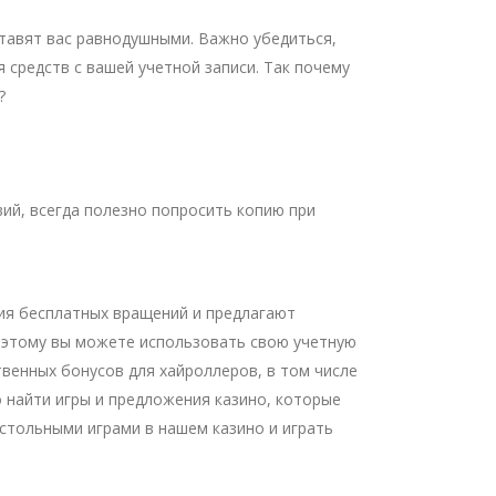
ставят вас равнодушными. Важно убедиться,
я средств с вашей учетной записи. Так почему
?
ий, всегда полезно попросить копию при
ния бесплатных вращений и предлагают
поэтому вы можете использовать свою учетную
твенных бонусов для хайроллеров, в том числе
о найти игры и предложения казино, которые
стольными играми в нашем казино и играть