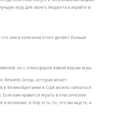
 лучшую игру для своего бюджета и играйте в
, что они в конечном итоге делают больше
еймплей, но с атмосферой живой версии игры.
no Rewards Group, которая может
тов в Великобритании и США можно связаться
. Если вам нравится играть в классические
и волнение, в Drip есть то, что вы ищете, и