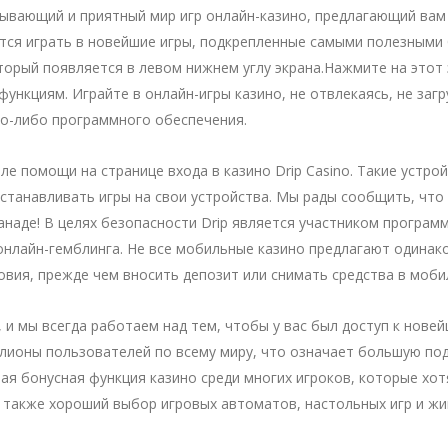
ывающий и приятный мир игр онлайн-казино, предлагающий вам 
ится играть в новейшие игры, подкрепленные самыми полезными
оторый появляется в левом нижнем углу экрана.Нажмите на это
функциям. Играйте в онлайн-игры казино, не отвлекаясь, не заг
ого-либо программного обеспечения.
е помощи на странице входа в казино Drip Casino. Такие устрой
устанавливать игры на свои устройства. Мы рады сообщить, что 
анаде! В целях безопасности Drip является участником програ
нлайн-гемблинга. Не все мобильные казино предлагают одинак
овия, прежде чем вносить депозит или снимать средства в моби
 и мы всегда работаем над тем, чтобы у вас был доступ к нов
лионы пользователей по всему миру, что означает большую по
я бонусная функция казино среди многих игроков, которые хотя
 также хороший выбор игровых автоматов, настольных игр и жив