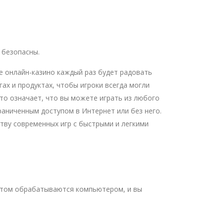
 безопасны.
е онлайн-казино каждый раз будет радовать
гах и продуктах, чтобы игроки всегда могли
что означает, что вы можете играть из любого
раниченным доступом в Интернет или без него.
тву современных игр с быстрыми и легкими
потом обрабатываются компьютером, и вы