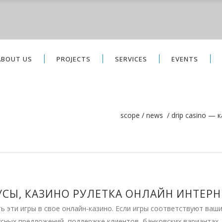
ABOUT US
PROJECTS
SERVICES
EVENTS
scope
/
news
/
drip casino — 
УСЫ, КАЗИНО РУЛЕТКА ОНЛАЙН ИНТЕРН
ь эти игры в свое онлайн-казино. Если игры соответствуют ваши
ных предложений, поддержке клиентов, банковских вариантах, 