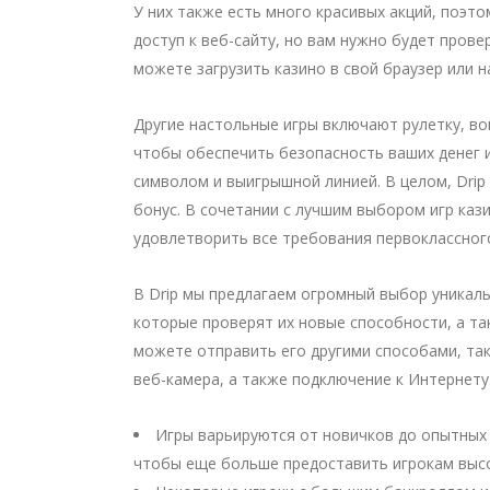
У них также есть много красивых акций, поэт
доступ к веб-сайту, но вам нужно будет пров
можете загрузить казино в свой браузер или н
Другие настольные игры включают рулетку, во
чтобы обеспечить безопасность ваших денег и
символом и выигрышной линией. В целом, Drip
бонус. В сочетании с лучшим выбором игр каз
удовлетворить все требования первоклассного
В Drip мы предлагаем огромный выбор уникальных
которые проверят их новые способности, а та
можете отправить его другими способами, таки
веб-камера, а также подключение к Интернету
Игры варьируются от новичков до опытных 
чтобы еще больше предоставить игрокам выс