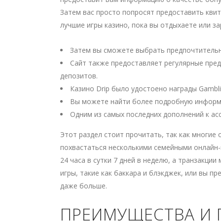
Затем вас просто попросят предоставить квита
лучшие игры казино, пока вы отдыхаете или з
Затем вы сможете выбрать предпочтительн
Сайт также предоставляет регулярные пред
депозитов.
Казино Drip было удостоено награды Gambli
Вы можете найти более подробную информа
Одним из самых последних дополнений к асс
Этот раздел стоит прочитать, так как многие
похвастаться несколькими семейными онлайн-
24 часа в сутки 7 дней в неделю, а транзакци
игры, такие как баккара и блэкджек, или вы п
даже больше.
ПРЕИМУЩЕСТВА И 