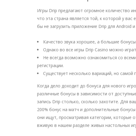
Игры Drip предлагают огромное количество и
что эта страна является той, к которой у вас 
бы не загрузить приложение Drip для Android 
Качество звука хорошее, а большие бонусы 
Однако во все игры Drip Casino можно игра
Не всегда возможно ознакомиться со всеми
регистрации.
Существует несколько вариаций, но самой 
Когда дело доходит до бонуса для нового игр
различные бонусы в зависимости от доступны
запись Drip столько, сколько захотите. Для 
200% бонус на матч и дополнительные бонусы 
они ищут, просматривая категории, которые о
вживую в нашем разделе живых настольных иг