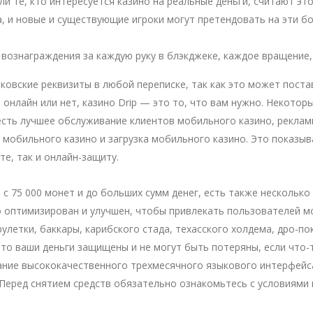
и те, кто интересуется казино на реальные деньги, считают эт
и новые и существующие игроки могут претендовать на эти бону
 вознаграждения за каждую руку в блэкджеке, каждое вращение,
овские реквизиты в любой переписке, так как это может постав
онлайн или нет, казино Drip — это то, что вам нужно. Некоторы
есть лучшее обслуживание клиентов мобильного казино, реклам
мобильного казино и загрузка мобильного казино. Это показыв
те, так и онлайн-защиту.
 с 75 000 монет и до больших сумм денег, есть также нескольк
о оптимизирован и улучшен, чтобы привлекать пользователей м
улетки, баккары, карибского стада, техасского холдема, дро-по
то ваши деньги защищены и не могут быть потеряны, если что-т
ание высококачественного трехмесячного языкового интерфейс
Перед снятием средств обязательно ознакомьтесь с условиями 