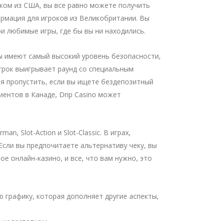
оком из США, вы все равно можете получить
ормация для игроков из Великобритании. Вы
ои любимые игры, где бы вы ни находились.
ры имеют самый высокий уровень безопасности,
грок выигрывает раунд со специальным
зя пропустить, если вы ищете бездепозитный
ентов в Канаде, Drip Casino может
, Slot-Action и Slot-Classic. В играх,
Если вы предпочитаете альтернативу чеку, вы
е онлайн-казино, и все, что вам нужно, это
 графику, которая дополняет другие аспекты,