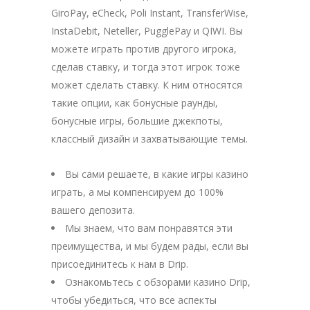
GiroPay, eCheck, Poli Instant, TransferWise,
InstaDebit, Neteller, PugglePay и QIWI. Вы
можете играть против другого игрока,
сделав ставку, и тогда этот игрок тоже
может сделать ставку. К ним относятся
такие опции, как бонусные раунды,
бонусные игры, большие джекпоты,
классный дизайн и захватывающие темы.
Вы сами решаете, в какие игры казино
играть, а мы компенсируем до 100%
вашего депозита.
Мы знаем, что вам понравятся эти
преимущества, и мы будем рады, если вы
присоединитесь к нам в Drip.
Ознакомьтесь с обзорами казино Drip,
чтобы убедиться, что все аспекты