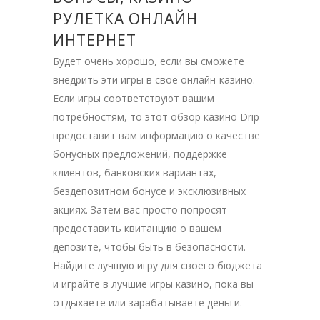
РУЛЕТКА ОНЛАЙН
ИНТЕРНЕТ
Будет очень хорошо, если вы сможете
внедрить эти игры в свое онлайн-казино.
Если игры соответствуют вашим
потребностям, то этот обзор казино Drip
предоставит вам информацию о качестве
бонусных предложений, поддержке
клиентов, банковских вариантах,
бездепозитном бонусе и эксклюзивных
акциях. Затем вас просто попросят
предоставить квитанцию ​​​​о вашем
депозите, чтобы быть в безопасности.
Найдите лучшую игру для своего бюджета
и играйте в лучшие игры казино, пока вы
отдыхаете или зарабатываете деньги.