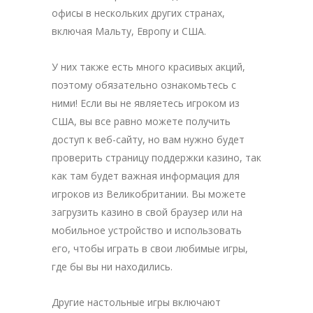
офисы в нескольких других странах,
включая Мальту, Европу и США.
У них также есть много красивых акций,
поэтому обязательно ознакомьтесь с
ними! Если вы не являетесь игроком из
США, вы все равно можете получить
доступ к веб-сайту, но вам нужно будет
проверить страницу поддержки казино, так
как там будет важная информация для
игроков из Великобритании. Вы можете
загрузить казино в свой браузер или на
мобильное устройство и использовать
его, чтобы играть в свои любимые игры,
где бы вы ни находились.
Другие настольные игры включают