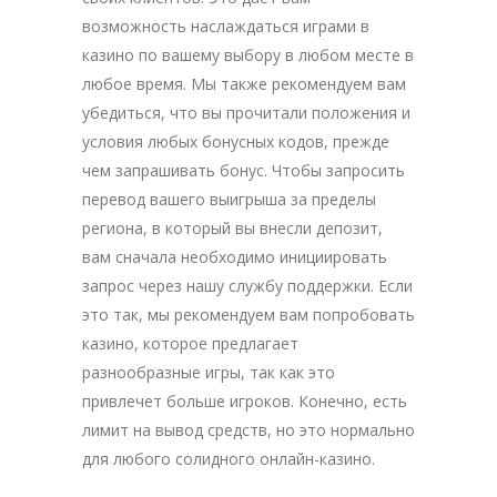
возможность наслаждаться играми в
казино по вашему выбору в любом месте в
любое время. Мы также рекомендуем вам
убедиться, что вы прочитали положения и
условия любых бонусных кодов, прежде
чем запрашивать бонус. Чтобы запросить
перевод вашего выигрыша за пределы
региона, в который вы внесли депозит,
вам сначала необходимо инициировать
запрос через нашу службу поддержки. Если
это так, мы рекомендуем вам попробовать
казино, которое предлагает
разнообразные игры, так как это
привлечет больше игроков. Конечно, есть
лимит на вывод средств, но это нормально
для любого солидного онлайн-казино.