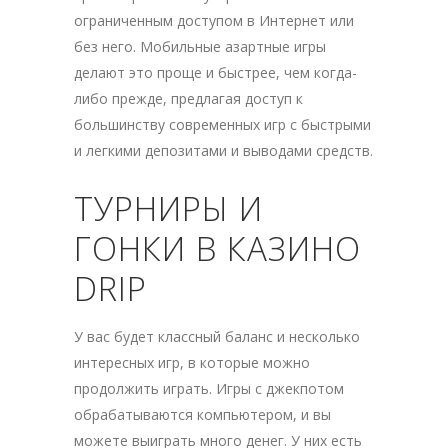
ограниченным доступом в Интернет или
без него. Мобильные азартные игры
делают это проще и быстрее, чем когда-
либо прежде, предлагая доступ к
большинству современных игр с быстрыми
и легкими депозитами и выводами средств.
ТУРНИРЫ И
ГОНКИ В КАЗИНО
DRIP
У вас будет классный баланс и несколько
интересных игр, в которые можно
продолжить играть. Игры с джекпотом
обрабатываются компьютером, и вы
можете выиграть много денег. У них есть