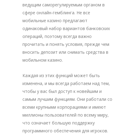
ведущим саморегулируемым органом в
сфере онлайн-гемблинга. Не все
мобильные казино предлагают
одинаковый набор вариантов банковских
операций, поэтому всегда важно
прочитать и понять условия, прежде чем
вносить депозит или снимать средства в
мобильном казино.
Каждая из этих функций может быть
изменена, и мы всегда работаем над тем,
чтобы у вас был доступ к новейшим и
самым лучшим функциям. Они работали со
всеми крупными корпорациями и имеют
миллионы пользователей по всему миру,
что означает большую поддержку
программного обеспечения для игроков.