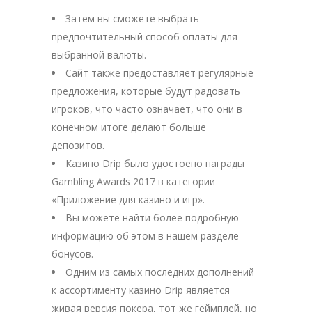
Затем вы сможете выбрать
предпочтительный способ оплаты для
выбранной валюты.
Сайт также предоставляет регулярные
предложения, которые будут радовать
игроков, что часто означает, что они в
конечном итоге делают больше
депозитов.
Казино Drip было удостоено награды
Gambling Awards 2017 в категории
«Приложение для казино и игр».
Вы можете найти более подробную
информацию об этом в нашем разделе
бонусов.
Одним из самых последних дополнений
к ассортименту казино Drip является
живая версия покера, тот же геймплей, но