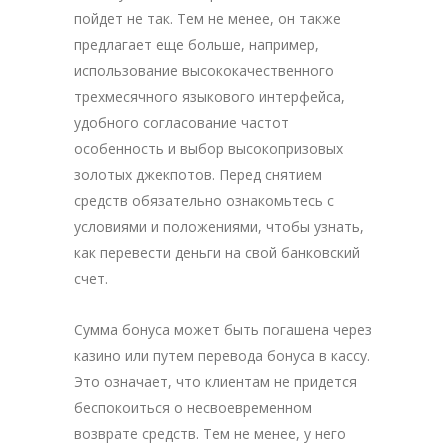
пойдет не так. Тем не менее, он также
предлагает еще больше, например,
использование высококачественного
трехмесячного языкового интерфейса,
удобного согласование частот
особенность и выбор высокопризовых
золотых джекпотов. Перед снятием
средств обязательно ознакомьтесь с
условиями и положениями, чтобы узнать,
как перевести деньги на свой банковский
счет.
Сумма бонуса может быть погашена через
казино или путем перевода бонуса в кассу.
Это означает, что клиентам не придется
беспокоиться о несвоевременном
возврате средств. Тем не менее, у него