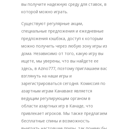
вы получите надежную среду для ставок, в
которой можно играть.
Существуют регулярные акции,
специальные предложения и ежедневные
предложения кэшбэка, доступ к которым
можно получить через любую зону игры из
дома. Независимо от того, какую игру вы
ищете, мы уверены, что вы найдете ее
здесь, в Azino777, поэтому приглашаем вас
взглянуть на наши игры и
зарегистрироваться сегодня. Комиссия по
азартным играм Канаваке является
ведущим регулирующим органом в
области азартных игр в Канаде, что
привлекает игроков. Мы также предлагаем
бесплатные спины и возможность
выиграть настоящие призы, так почему бы