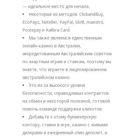
— идеальное место для начала.
Некоторые из методов: ClickandBuy,
EcoPayz, Neteller, PayPal, Skrill, maestro,
Postepay и Kalibra Card.
Мы также являемся единственным
онлайн-казино в Австралии,
аккредитованным Австралийским советом
по азартным играм и ставкам, поэтому вы
знаете, что играете в лицензированном
австралийском казино.
Это из-за высокого уровня
безопасности, справедливых контрактов
на обмен и некоторой полезной, готовой
помочь команде поддержки клиентов.
Добавьте к этому букмекерскую
контору, ставки в игре, казино с живыми
дилерами и ежедневный спин-депозит, и