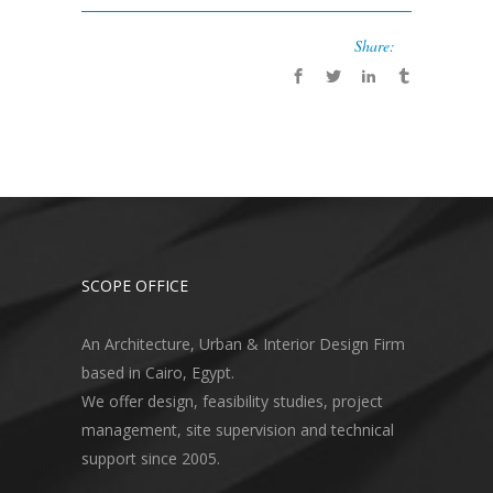
Share:
SCOPE OFFICE
An Architecture, Urban & Interior Design Firm
based in Cairo, Egypt.
We offer design, feasibility studies, project
management, site supervision and technical
support since 2005.