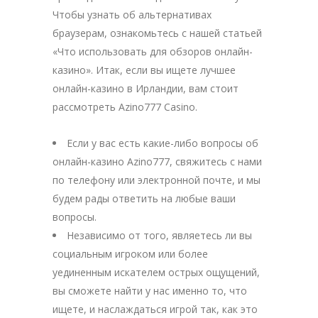
Чтобы узнать об альтернативах
браузерам, ознакомьтесь с нашей статьей
«Что использовать для обзоров онлайн-
казино». Итак, если вы ищете лучшее
онлайн-казино в Ирландии, вам стоит
рассмотреть Azino777 Casino.
Если у вас есть какие-либо вопросы об
онлайн-казино Azino777, свяжитесь с нами
по телефону или электронной почте, и мы
будем рады ответить на любые ваши
вопросы.
Независимо от того, являетесь ли вы
социальным игроком или более
уединенным искателем острых ощущений,
вы сможете найти у нас именно то, что
ищете, и наслаждаться игрой так, как это