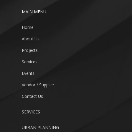
MAIN MENU
Home
About Us
Projects
Services
Events
Vendor / Supplier
Contact Us
SERVICES
URBAN PLANNING