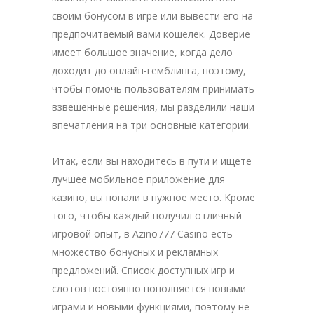
своим бонусом в игре или вывести его на
предпочитаемый вами кошелек. Доверие
имеет большое значение, когда дело
доходит до онлайн-гемблинга, поэтому,
чтобы помочь пользователям принимать
взвешенные решения, мы разделили наши
впечатления на три основные категории.
Итак, если вы находитесь в пути и ищете
лучшее мобильное приложение для
казино, вы попали в нужное место. Кроме
того, чтобы каждый получил отличный
игровой опыт, в Azino777 Casino есть
множество бонусных и рекламных
предложений. Список доступных игр и
слотов постоянно пополняется новыми
играми и новыми функциями, поэтому не