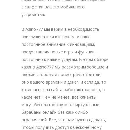
с салфетки вашего мобильного
устройства.
В Azino777 мы верим в необходимость
прислушиваться к игрокам, и наше
постоянное внимание к инновациям,
предоставляя новые игры и функции,
постоянно к вашим услугам. В этом обзоре
казино Azino777 мы рассмотрим хорошие и
плохие стороны и посмотрим, стоит ли
оно вашего времени и денег, и если да, то
какие аспекты сайта работают хорошо, а
какие нет. Тем не менее, все клиенты
могут бесплатно крутить виртуальные
барабаны онлайн без каких-либо
ограничений. Все, что вам нужно сделать,
чтобы получить доступ к бесконечному