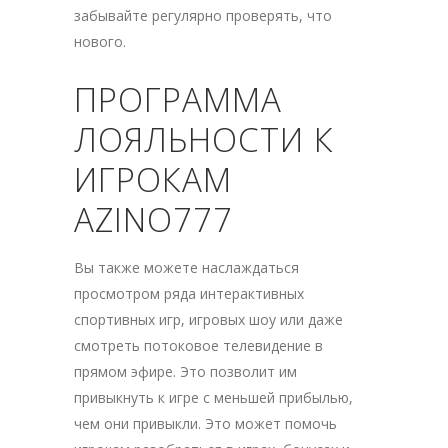
забывайте регулярно проверять, что
нового.
ПРОГРАММА
ЛОЯЛЬНОСТИ К
ИГРОКАМ
AZINO777
Вы также можете наслаждаться
просмотром ряда интерактивных
спортивных игр, игровых шоу или даже
смотреть потоковое телевидение в
прямом эфире. Это позволит им
привыкнуть к игре с меньшей прибылью,
чем они привыкли. Это может помочь