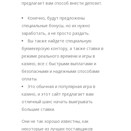
предлагает вам способ внести депозит.
Конечно, будут предложены
специальные бонусы, но их нужно
заработать, а не просто раздать.
Вы также найдете специальную
букмекерскую контору, а также ставки в
режиме реального времени и игры в
казино, все с быстрыми выплатами и
безопасными и надежными способами
оплаты.
Это обычная и популярная игра в
казино, и этот сайт предлагает вам
отличный шанс начать выигрывать
большие ставки.
Они не так хорошо известны, как
некоторые из лучших поставщиков