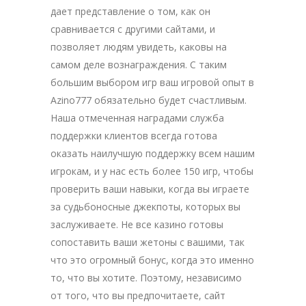
дает представление о том, как он
сравнивается с другими сайтами, и
позволяет людям увидеть, каковы на
самом деле вознаграждения. С таким
большим выбором игр ваш игровой опыт в
Azino777 обязательно будет счастливым.
Наша отмеченная наградами служба
поддержки клиентов всегда готова
оказать наилучшую поддержку всем нашим
игрокам, и у нас есть более 150 игр, чтобы
проверить ваши навыки, когда вы играете
за судьбоносные джекпоты, которых вы
заслуживаете. Не все казино готовы
сопоставить ваши жетоны с вашими, так
что это огромный бонус, когда это именно
то, что вы хотите. Поэтому, независимо
от того, что вы предпочитаете, сайт