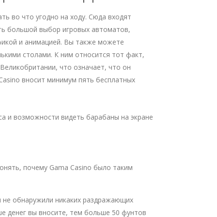
ть во что угодно на ходу. Сюда входят
сть большой выбор игровых автоматов,
икой и анимацией. Вы также можете
лькими столами. К ним относится тот факт,
Великобритании, что означает, что он
Casino вносит минимум пять бесплатных
са и возможности видеть барабаны на экране
онять, почему Gama Casino было таким
 и не обнаружили никаких раздражающих
е денег вы вносите, тем больше 50 фунтов