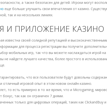
езопасности, а также безопасен для детей. Игроки могут воспо
но
еще больше улучшить свои впечатления от казино. Существу
ой, так и на нескольких линиях.
Я И ПРИЛОЖЕНИЕ КАЗИНО
рая известна своей солидной репутацией и высококачественными 
 информации для процесса регистрации вы получите дополнитель
бор мобильных игр, так что вы можете наслаждаться игрой на 
вы не найдете лучшего качества, более простого в использова
ще.
 гарантировать, что все пользователи будут довольны содержа
и отличный игровой опыт в этом новом онлайн-казино.
лет, то есть примерно в то же время, что и Microgaming, мирово
т бонус, так как он ограничен 7 днями.
ченных только для цифровых операций, таких как ClickandBuy и