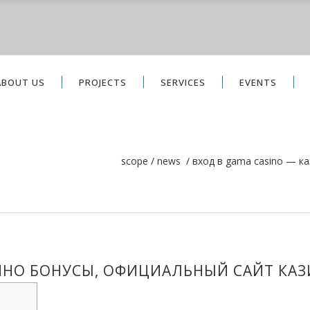
ABOUT US
PROJECTS
SERVICES
EVENTS
scope
/
news
/
вход в gama casino — к
ЗИНО БОНУСЫ, ОФИЦИАЛЬНЫЙ САЙТ КА