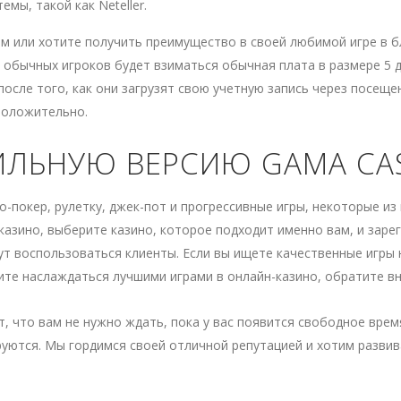
мы, такой как Neteller.
м или хотите получить преимущество в своей любимой игре в блэ
С обычных игроков будет взиматься обычная плата в размере 5
после того, как они загрузят свою учетную запись через посеще
положительно.
БИЛЬНУЮ ВЕРСИЮ GAMA CA
-покер, рулетку, джек-пот и прогрессивные игры, некоторые из
азино, выберите казино, которое подходит именно вам, и заре
т воспользоваться клиенты. Если вы ищете качественные игры 
те наслаждаться лучшими играми в онлайн-казино, обратите вн
т, что вам не нужно ждать, пока у вас появится свободное время
руются. Мы гордимся своей отличной репутацией и хотим развив