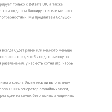
рирует только с Betsafe UK, а также
, что иногда они блокируются или мешают
и потребностями. Мы предлагаем большой
н всегда будет равен или немного меньше
пользовать их, чтобы подать заявку на
развлечения, у нас есть сотни игр, чтобы
бимого кресла. Являетесь ли вы опытным
ирован 100% генератор случайных чисел,
рез один из самых безопасных и надежных