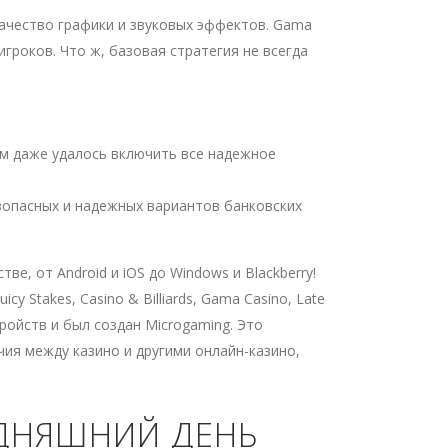
качество графики и звуковых эффектов. Gama
гроков. Что ж, базовая стратегия не всегда
ам даже удалось включить все надежное
зопасных и надежных вариантов банковских
е, от Android и iOS до Windows и Blackberry!
cy Stakes, Casino & Billiards, Gama Casino, Late
стройств и был создан Microgaming. Это
чия между казино и другими онлайн-казино,
ОДНЯШНИЙ ДЕНЬ