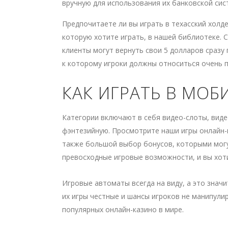
вручную для использования их банковской систе
Предпочитаете ли вы играть в техасский холде
которую хотите играть, в нашей библиотеке. 
клиенты могут вернуть свои 5 долларов сразу 
к которому игроки должны относиться очень 
КАК ИГРАТЬ В МО
Категории включают в себя видео-слоты, видео
фэнтезийную. Просмотрите наши игры онлайн-к
также большой выбор бонусов, которыми могу
превосходные игровые возможности, и вы хоти
Игровые автоматы всегда на виду, а это значи
их игры честные и шансы игроков не манипули
популярных онлайн-казино в мире.