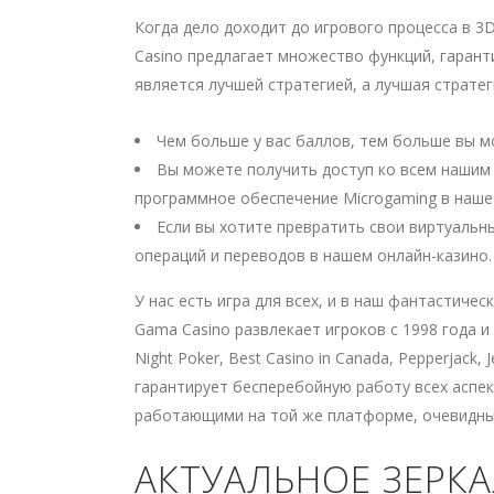
Когда дело доходит до игрового процесса в 3
Casino предлагает множество функций, гарант
является лучшей стратегией, а лучшая страте
Чем больше у вас баллов, тем больше вы мо
Вы можете получить доступ ко всем нашим 
программное обеспечение Microgaming в наше
Если вы хотите превратить свои виртуаль
операций и переводов в нашем онлайн-казино.
У нас есть игра для всех, и в наш фантастичес
Gama Casino развлекает игроков с 1998 года и сл
Night Poker, Best Casino in Canada, Pepperjack
гарантирует бесперебойную работу всех аспек
работающими на той же платформе, очевидны
АКТУАЛЬНОЕ ЗЕРК