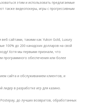
льзоваться этим и использовать предлагаемые
ют также видеопокеры, игры с прогрессивным
веб-сайтами, такими как Yukon Gold, Luxury
ные 100% до 200 канадских долларов на свой
ходу! Хотя мы первыми признали, что
нии программного обеспечения или более
нием сайта и обслуживанием клиентов, и
й лидер в разработке игр для казино.
 Postepay, до лучших возвратов, обработанных