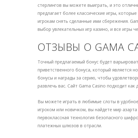
стерлингов вы можете выиграть, и это отличны
предлагает более классические игры, которые
игрокам снять сделанные ими сбережения. Ga
выбор увлекательных игр казино, и все игры ч
ОТЗЫВЫ О GAMA C
Точный предлагаемый бонус будет варьировать
приветственного бонуса, который является но
бонусы и награды за серию, чтобы удовлетвори
развлечь вас. Сайт Gama Casino подходит как 
Вы можете играть в любимые слоты в удобное 
игроком или новичком, вы найдете мир азарта
первоклассная технология безопасного шифро
платежных шлюзов в отрасли.