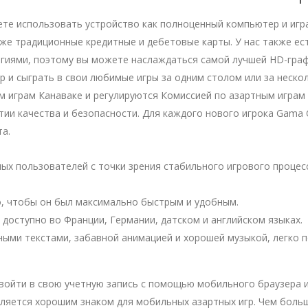
ете использовать устройство как полноценный компьютер и игра
акже традиционные кредитные и дебетовые карты. У нас также е
гиями, поэтому вы можете наслаждаться самой лучшей HD-граф
р и сыграть в свои любимые игры за одним столом или за неско
 играм Канаваке и регулируются Комиссией по азартным играм 
ии качества и безопасности. Для каждого нового игрока Gama 
а.
х пользователей с точки зрения стабильного игрового процес
о, чтобы он был максимально быстрым и удобным.
доступно во Франции, Германии, датском и английском языках.
ыми текстами, забавной анимацией и хорошей музыкой, легко п
и войти в свою учетную запись с помощью мобильного браузера
ляется хорошим знаком для мобильных азартных игр. Чем больш