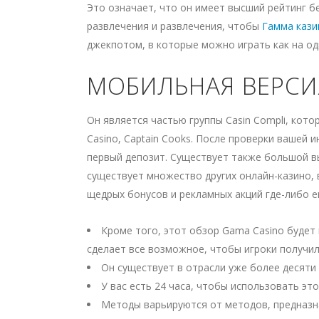
Это означает, что он имеет высший рейтинг б
развлечения и развлечения, чтобы
Гамма кази
джекпотом, в которые можно играть как на одн
МОБИЛЬНАЯ ВЕРСИ
Он является частью группы Casin Compli, кото
Casino, Captain Cooks. После проверки вашей
первый депозит. Существует также большой вы
существует множество других онлайн-казино, 
щедрых бонусов и рекламных акций где-либо е
Кроме того, этот обзор Gama Casino будет
сделает все возможное, чтобы игроки получил
Он существует в отрасли уже более десяти 
У вас есть 24 часа, чтобы использовать это
Методы варьируются от методов, предназна