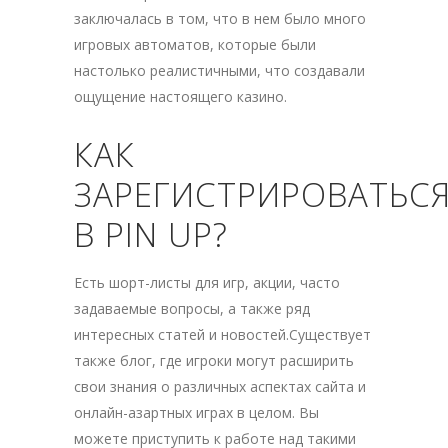
заключалась в том, что в нем было много
игровых автоматов, которые были
настолько реалистичными, что создавали
ощущение настоящего казино.
КАК
ЗАРЕГИСТРИРОВАТЬС
В PIN UP?
Есть шорт-листы для игр, акции, часто
задаваемые вопросы, а также ряд
интересных статей и новостей.Существует
также блог, где игроки могут расширить
свои знания о различных аспектах сайта и
онлайн-азартных играх в целом. Вы
можете приступить к работе над такими