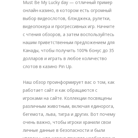
Must Be My Lucky day — отличный пример
онлайн-казино, в котором есть огромный
выбор видеослотов, блэкджека, рулетки,
видеопокера и прогрессивных игр. Начните
с чтения обзоров, а затем воспользуйтесь
нашим приветственным предложением для
Канады, чтобы получить 100% бонус до 35
долларов и играть в любое количество
слотов в казино Pin Up.
Наш обзор проинформирует вас о том, как
работает сайт и как обращаются с
игроками на сайте. Коллекции посвящены
различным животным, включая единорога,
бегемота, льва, тигра и других. Вот почему
очень важно, чтобы игроки хранили свои
личные данные в безопасности и были