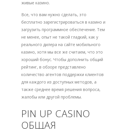
живые казино.
Все, что вам нужно сделать, это
бесплатно зарегистрироваться в казино и
загрузить программное обеспечение. Тем
не менее, опыт не такой гладкий, как у
реального дилера на сайте мобильного
казино, хотя мы все же считаем, что это
хороший бонус. Чтобы дополнить общий
рейтинг, в обзоре представлено
количество агентов поддержки клиентов
для каждого из доступных методов, а
также среднее время решения вопроса,
жалобы или другой проблемы.
PIN UP CASINO
ОБЩАЯ