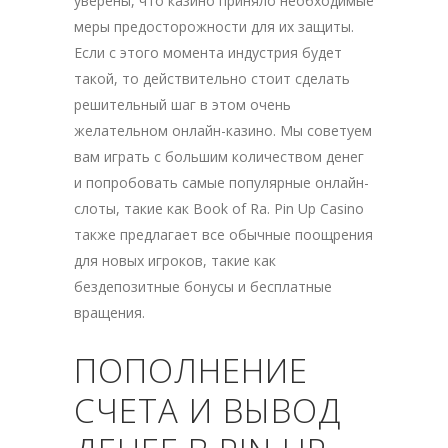
уверены, что казино приняло необходимые
меры предосторожности для их защиты.
Если с этого момента индустрия будет
такой, то действительно стоит сделать
решительный шаг в этом очень
желательном онлайн-казино. Мы советуем
вам играть с большим количеством денег
и попробовать самые популярные онлайн-
слоты, такие как Book of Ra. Pin Up Casino
также предлагает все обычные поощрения
для новых игроков, такие как
бездепозитные бонусы и бесплатные
вращения.
ПОПОЛНЕНИЕ
СЧЕТА И ВЫВОД