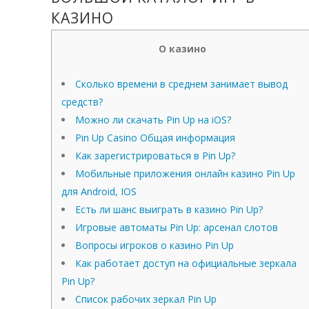
КАЗИНО
О казино
Сколько времени в среднем занимает вывод
средств?
Можно ли скачать Pin Up на iOS?
Pin Up Casino Общая информация
Как зарегистрироваться в Pin Up?
Мобильные приложения онлайн казино Pin Up
для Android, IOS
Есть ли шанс выиграть в казино Pin Up?
Игровые автоматы Pin Up: арсенал слотов
Вопросы игроков о казино Pin Up
Как работает доступ на официальные зеркала
Pin Up?
Список рабочих зеркал Pin Up