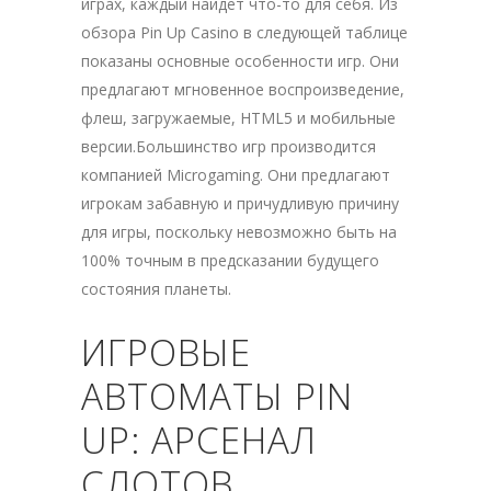
играх, каждый найдет что-то для себя. Из
обзора Pin Up Casino в следующей таблице
показаны основные особенности игр. Они
предлагают мгновенное воспроизведение,
флеш, загружаемые, HTML5 и мобильные
версии.Большинство игр производится
компанией Microgaming. Они предлагают
игрокам забавную и причудливую причину
для игры, поскольку невозможно быть на
100% точным в предсказании будущего
состояния планеты.
ИГРОВЫЕ
АВТОМАТЫ PIN
UP: АРСЕНАЛ
СЛОТОВ