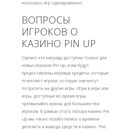
несколько игр одновременно!
ВОПРОСЫ
ИГРОКОВ О
КАЗИНО PIN UP
Однако эти награды доступны только для
новых игроков Pin Up, и им будут
предоставлены игровые кредиты, которые
пожелают игроки, которые они могут
потратить на другие игры. Игры в игре или
игры, доступные во время игры,
чрезвычайно важны для большинства
игроков. В рамках этого обзора казино Pin
Up мы также позаботились о времени
депозита и вывода средств в казино. This