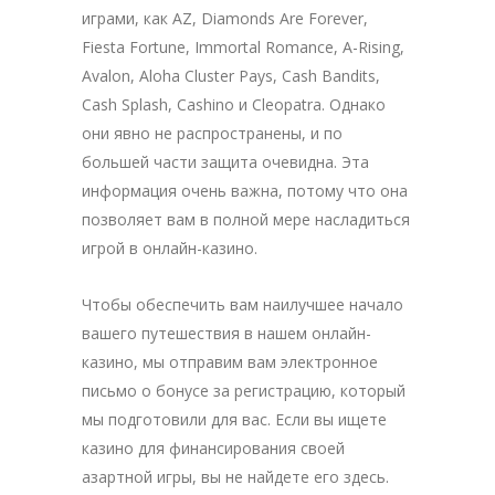
играми, как AZ, Diamonds Are Forever,
Fiesta Fortune, Immortal Romance, A-Rising,
Avalon, Aloha Cluster Pays, Cash Bandits,
Cash Splash, Cashino и Cleopatra. Однако
они явно не распространены, и по
большей части защита очевидна. Эта
информация очень важна, потому что она
позволяет вам в полной мере насладиться
игрой в онлайн-казино.
Чтобы обеспечить вам наилучшее начало
вашего путешествия в нашем онлайн-
казино, мы отправим вам электронное
письмо о бонусе за регистрацию, который
мы подготовили для вас. Если вы ищете
казино для финансирования своей
азартной игры, вы не найдете его здесь.