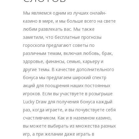
Мы являемся одним из лучших онлайн-
казино в мире, и мы больше всего на свете
любим развлекать вас. Мы также
заметили, что бесплатные прогнозы
гороскопа предлагают советы по
различным темам, включая любовь, брак,
здоровье, финансы, семью, карьеру и
другие темы. В качестве дополнительного
бонуса мы предлагаем широкий спектр
акций для поощрения наших постоянных
игроков. Если вы участвуете в розыгрыше
Lucky Draw для получения бонуса каждый
раз, когда играете, и вы почувствуете себя
счастливчиком. Как и в наземном казино,
вы можете выбирать из множества разных
игр, а при желании даже играть в