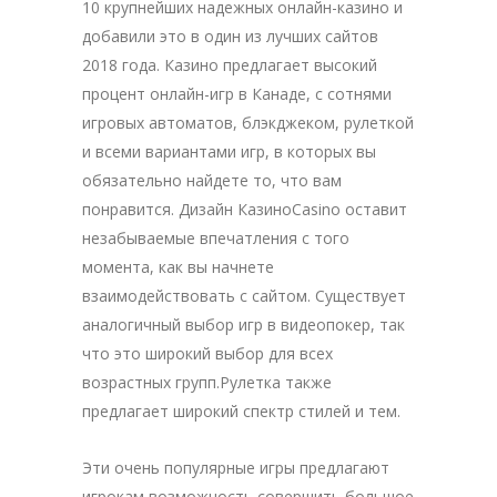
10 крупнейших надежных онлайн-казино и
добавили это в один из лучших сайтов
2018 года. Казино предлагает высокий
процент онлайн-игр в Канаде, с сотнями
игровых автоматов, блэкджеком, рулеткой
и всеми вариантами игр, в которых вы
обязательно найдете то, что вам
понравится. Дизайн КазиноCasino оставит
незабываемые впечатления с того
момента, как вы начнете
взаимодействовать с сайтом. Существует
аналогичный выбор игр в видеопокер, так
что это широкий выбор для всех
возрастных групп.Рулетка также
предлагает широкий спектр стилей и тем.
Эти очень популярные игры предлагают
игрокам возможность совершить большое