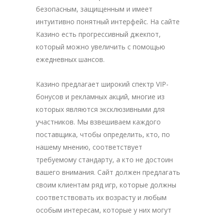
безопасным, защищенным и имеет
интуитивно понятный интерфейс. На сайте
Казино есть прогрессивный джекпот,
который можно увеличить с помощью
ежедневных шансов.
Казино предлагает широкий спектр VIP-
бонусов и рекламных акций, многие из
которых являются эксклюзивными для
участников. Мы взвешиваем каждого
поставщика, чтобы определить, кто, по
нашему мнению, соответствует
требуемому стандарту, а кто не достоин
вашего внимания. Сайт должен предлагать
своим клиентам ряд игр, которые должны
соответствовать их возрасту и любым
особым интересам, которые у них могут