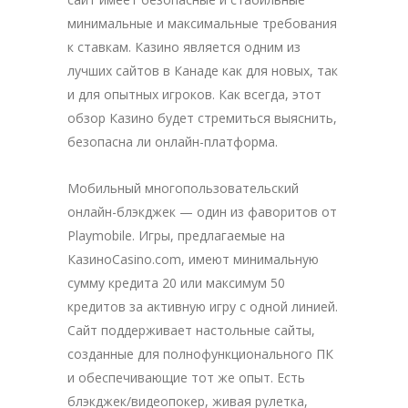
минимальные и максимальные требования
к ставкам. Казино является одним из
лучших сайтов в Канаде как для новых, так
и для опытных игроков. Как всегда, этот
обзор Казино будет стремиться выяснить,
безопасна ли онлайн-платформа.
Мобильный многопользовательский
онлайн-блэкджек — один из фаворитов от
Playmobile. Игры, предлагаемые на
КазиноCasino.com, имеют минимальную
сумму кредита 20 или максимум 50
кредитов за активную игру с одной линией.
Сайт поддерживает настольные сайты,
созданные для полнофункционального ПК
и обеспечивающие тот же опыт. Есть
блэкджек/видеопокер, живая рулетка,