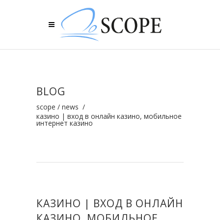
BLOG
scope
/
news
/
казино | вход в онлайн казино, мобильное
интернет казино
КАЗИНО | ВХОД В ОНЛАЙН
КАЗИНО, МОБИЛЬНОЕ