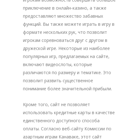
приключение в онлайн-казино, а также
предоставляют множество забавных
функций. Вы также можете играть в игру в
формате нескольких рук, что позволит
игрокам соревноваться друг с другом в
дружеской игре. Некоторые из наиболее
популярных игр, предлагаемых на сайте,
включают видеослоты, которые
различаются по размеру и тематике. Это
позволит развить существенное
понимание более значительной прибыли.
Кроме того, сайт не позволяет
использовать кредитные карты в качестве
единственного доступного способа
оплаты. Согласно веб-сайту Комиссии по
азартным играм Канаваке, этот сайт