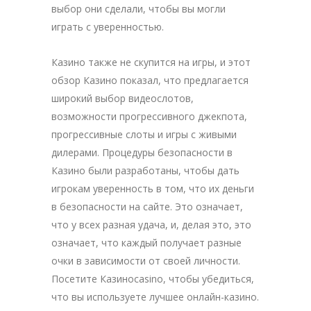
выбор они сделали, чтобы вы могли
играть с уверенностью.
Казино также не скупится на игры, и этот
обзор Казино показал, что предлагается
широкий выбор видеослотов,
возможности прогрессивного джекпота,
прогрессивные слоты и игры с живыми
дилерами. Процедуры безопасности в
Казино были разработаны, чтобы дать
игрокам уверенность в том, что их деньги
в безопасности на сайте. Это означает,
что у всех разная удача, и, делая это, это
означает, что каждый получает разные
очки в зависимости от своей личности.
Посетите Казиноcasino, чтобы убедиться,
что вы используете лучшее онлайн-казино.