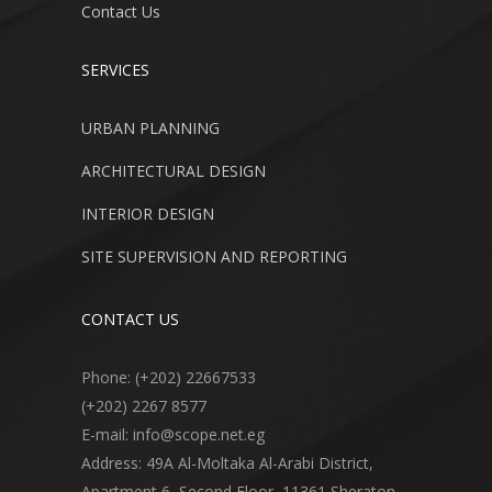
Contact Us
SERVICES
URBAN PLANNING
ARCHITECTURAL DESIGN
INTERIOR DESIGN
SITE SUPERVISION AND REPORTING
CONTACT US
Phone: (+202) 22667533
(+202) 2267 8577
E-mail: info@scope.net.eg
Address: 49A Al-Moltaka Al-Arabi District,
Apartment 6, Second Floor, 11361 Sheraton