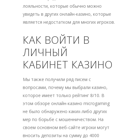
лояльности, которые обычно можно
увидеть в других онлайн-казино, которые
является недостатком для многих игроков.
КАК ВОЙТИ В
ЛИЧНЫЙ
КАБИНЕТ КАЗИНО
Мы также получили ряд писем с
вопросами, почему мы выбрали казино,
которое имеет только рейтинг 8/10. В
этом обзоре онлайн-казино microgaming
не было обнаружено каких-либо других
мер по борьбе с мошенничеством. На
своем основном веб-сайте игроки могут
вносить депозиты на сумму до 4000