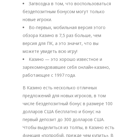
Загвоздка в том, что воспользоваться
бездепозитным бонусом могут только
новые игроки.
Во-первых, мобильная версия этого
обзора Казино в 7,5 раз больше, чем
версия для ПК, а это значит, что вы
можете увидеть всю игру!
Казино — это хорошо известное и
зарекомендовавшее себя онлайн-казино,
работающее с 1997 года.
В Казино есть несколько отличных
предложений для новых игроков, в том
числе бездепозитный бонус в размере 100
долларов США бесплатно и бонус на
первый депозит до 300 долларов США.
Чтобы выделиться из толпы, в Казино есть
функция «попробуй, прежде чем купить». В