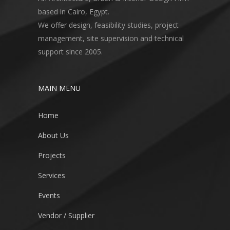
based in Cairo, Egypt.
We offer design, feasibility studies, project
management, site supervision and technical
support since 2005.
MAIN MENU
Home
About Us
Projects
Services
Events
Vendor / Supplier