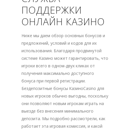
ПОДДЕРЖКИ
ОНЛАЙН КАЗИНО
Ниже мы даем обзор основных бонусов и
предложений, условий и кодов для их
использования. Благодаря продвинутой
системе Казино может гарантировать, что
игроки всего в одном-двух кликах от
получения максимально доступного
бонуса при первой регистрации.
Бездепозитные бонусы КазиноCasino для
новых игроков обычно выгодны, поскольку
они позволяют новым игрокам играть на
выезде без внесения минимального
депозита. Мы подробно рассмотрели, как
работает эта игровая комиссия, и какой