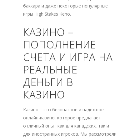
баккара и даже некоторые популярные
игры High Stakes Keno.
КАЗИНО –
ПОПОЛНЕНИЕ
СЧЕТА И ИГРА НА
РЕАЛЬНЫЕ
ДЕНЬГИ В
КАЗИНО
Казино – это безопасное и надежное
онлайн-казино, которое предлагает
отличный опыт как для канадских, так и
для иностранных игроков. Мы рассмотрели