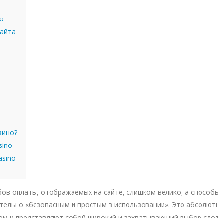
no
айта
зино?
sino
asino
ов оплаты, отображаемых на сайте, слишком велико, а способы
тельно «безопасным и простым в использовании». Это абсолютн
м и представляют собой широкий и захватывающий выбор слото