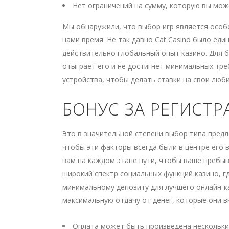
Нет ограничений на сумму, которую вы мож
Мы обнаружили, что выбор игр является особо
нами время. Не так давно Cat Casino было ед
действительно глобальный опыт казино. Для бо
отыграет его и не достигнет минимальных тр
устройства, чтобы делать ставки на свои люб
БОНУС ЗА РЕГИСТР
Это в значительной степени выбор типа предл
чтобы эти факторы всегда были в центре его
вам на каждом этапе пути, чтобы ваше пребыв
широкий спектр социальных функций казино, г
минимальному депозиту для лучшего онлайн-ка
максимальную отдачу от денег, которые они 
Оплата может быть произведена нескольки