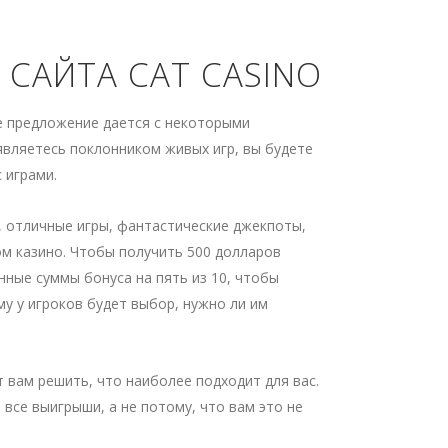
АЙТА CAT CASINO
ое предложение дается с некоторыми
 являетесь поклонником живых игр, вы будете
 играми.
, отличные игры, фантастические джекпоты,
ом казино. Чтобы получить 500 долларов
нные суммы бонуса на пять из 10, чтобы
у у игроков будет выбор, нужно ли им
 вам решить, что наиболее подходит для вас.
все выигрыши, а не потому, что вам это не