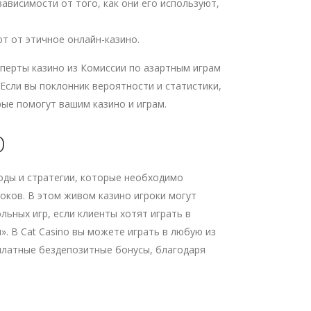
зависимости от того, как они его используют,
ют от этичное онлайн-казино.
эксперты казино из Комиссии по азартным играм
 Если вы поклонник вероятности и статистики,
ые помогут вашим казино и играм.
O
оды и стратегии, которые необходимо
роков. В этом живом казино игроки могут
ьных игр, если клиенты хотят играть в
ы». В Cat Casino вы можете играть в любую из
сплатные бездепозитные бонусы, благодаря