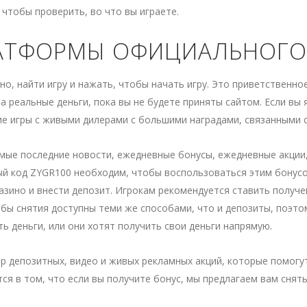
 чтобы проверить, во что вы играете.
ТФОРМЫ ОФИЦИАЛЬНОГО С
ино, найти игру и нажать, чтобы начать игру. Это приветственн
а реальные деньги, пока вы не будете приняты сайтом. Если вы
щие игры с живыми дилерами с большими наградами, связанными с
амые последние новости, ежедневные бонусы, ежедневные акции
ный код ZYGR100 необходим, чтобы воспользоваться этим бонус
азино и внести депозит. Игрокам рекомендуется ставить получе
бы снятия доступны теми же способами, что и депозиты, поэтом
 деньги, или они хотят получить свои деньги напрямую.
р депозитных, видео и живых рекламных акций, которые помогут
 в том, что если вы получите бонус, мы предлагаем вам снять 