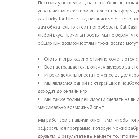
Поскольку последние два этапа больше, вклад
управляет множеством интернет-платформ для 
как Lucky for Life. Итак, независимо от того,
вам обязательно стоит попробовать Cat Casin
любой вкус. Причины просты: мы не верим, чт
обширным возможностям игроки всегда могут н
Слоты и игры казино отлично сочетаются с
Все настраивается, включая дилеров за сто
Игроки должны внести не менее 20 долларо
Мы являемся одной из старейших и наиболе
доходит до онлайн-игр.
Мы также полны решимости сделать наши и
максимально возможный опыт.
Мы работаем с нашими клиентами, чтобы понят
реферальная программа, которую можно забро
друзьям. В результате вы найдете то, что вам