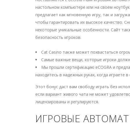
настольном компьютере или на своем ноутбуке
предлагает как мгновенную игру, так и загру
чтобы гарантировать их высокое качество. Сн
некоторые уникальные особенности. Сайт так
безопасность игроков.
Cat Casino также может похвастаться огро
Самые важные вещи, которые игроки должны 
Мы прошли сертификацию eCOGRA и предлаг
находитесь в надежных руках, когда играете в 
Этот бонус даст вам свободу играть без испо
если вариант живого чата не может удовлетво
лицензированы и регулируются.
ИГРОВЫЕ АВТОМАТЫ