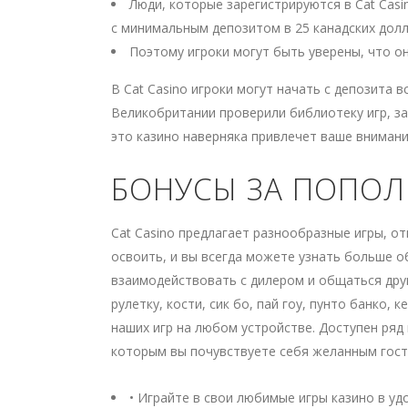
Люди, которые зарегистрируются в Cat Casi
с минимальным депозитом в 25 канадских долл
Поэтому игроки могут быть уверены, что он
В Cat Casino игроки могут начать с депозита в
Великобритании проверили библиотеку игр, зая
это казино наверняка привлечет ваше внимани
БОНУСЫ ЗА ПОПОЛН
Cat Casino предлагает разнообразные игры, о
освоить, и вы всегда можете узнать больше о
взаимодействовать с дилером и общаться друг
рулетку, кости, сик бо, пай гоу, пунто банко,
наших игр на любом устройстве. Доступен ряд
которым вы почувствуете себя желанным гост
• Играйте в свои любимые игры казино в у