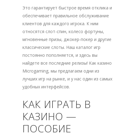
Это гарантирует быстрое время отклика и
обеспечивает правильное обслуживание
клиентов для каждого игрока. К ним
относятся слот-спин, колесо фортуны,
мгновенные призы, джокер-покер и другие
классические слоты. Наш каталог игр
постоянно пополняется, и здесь вы
найдете все последние релизы! Как казино
Microgaming, мы предлагаем одни из
лучших игр на рынке, и у нас один из самых
удобных интерфейсов.
КАК ИГРАТЬ В
КАЗИНО —
ПОСОБИЕ