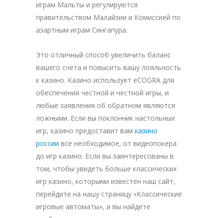
играм Мальты и регулируются
правительством Малайзии и Комиссией по
азартным играм Сингапура.
Это отличный способ увеличить баланс
вашего счета и повысить вашу лояльность
к казино. Казино использует eCOGRA для
обеспечения честной и честной игры, и
любые заявления об обратном являются
ложными. Если вы поклонник настольных
игр, казино предоставит вам
казино
россии
все необходимое, от видеопокера
до игр казино. Если вы заинтересованы в
том, чтобы увидеть больше классических
игр казино, которыми известен наш сайт,
перейдите на нашу страницу «Классические
игровые автоматы», и вы найдете