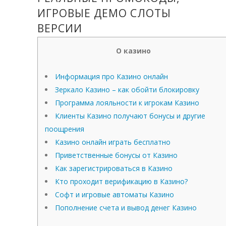
ИГРОВЫЕ ДЕМО СЛОТЫ
ВЕРСИИ
О казино
Информация про Казино онлайн
Зеркало Казино – как обойти блокировку
Программа лояльности к игрокам Казино
Клиенты Казино получают бонусы и другие
поощрения
Казино онлайн играть бесплатно
Приветственные бонусы от Казино
Как зарегистрироваться в Казино
Кто проходит верификацию в Казино?
Софт и игровые автоматы Казино
Пополнение счета и вывод денег Казино