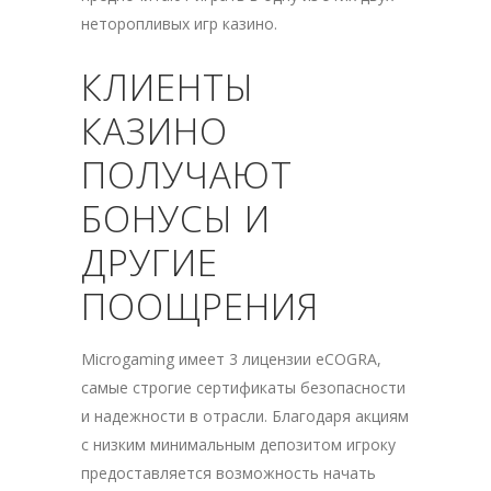
неторопливых игр казино.
КЛИЕНТЫ
КАЗИНО
ПОЛУЧАЮТ
БОНУСЫ И
ДРУГИЕ
ПООЩРЕНИЯ
Microgaming имеет 3 лицензии eCOGRA,
самые строгие сертификаты безопасности
и надежности в отрасли. Благодаря акциям
с низким минимальным депозитом игроку
предоставляется возможность начать