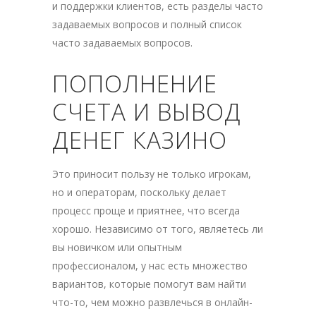
и поддержки клиентов, есть разделы часто
задаваемых вопросов и полный список
часто задаваемых вопросов.
ПОПОЛНЕНИЕ
СЧЕТА И ВЫВОД
ДЕНЕГ КАЗИНО
Это приносит пользу не только игрокам,
но и операторам, поскольку делает
процесс проще и приятнее, что всегда
хорошо. Независимо от того, являетесь ли
вы новичком или опытным
профессионалом, у нас есть множество
вариантов, которые помогут вам найти
что-то, чем можно развлечься в онлайн-