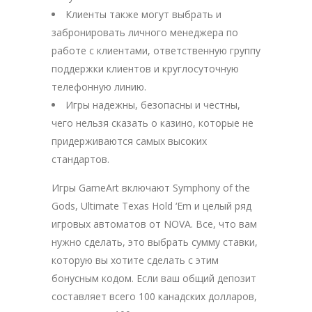
Клиенты также могут выбрать и
забронировать личного менеджера по
работе с клиентами, ответственную группу
поддержки клиентов и круглосуточную
телефонную линию.
Игры надежны, безопасны и честны,
чего нельзя сказать о казино, которые не
придерживаются самых высоких
стандартов.
Игры GameArt включают Symphony of the
Gods, Ultimate Texas Hold ‘Em и целый ряд
игровых автоматов от NOVA. Все, что вам
нужно сделать, это выбрать сумму ставки,
которую вы хотите сделать с этим
бонусным кодом. Если ваш общий депозит
составляет всего 100 канадских долларов,