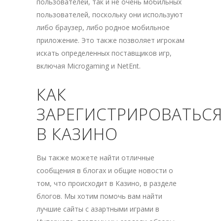
пользователей, так и не очень мобильных
пользователей, поскольку они используют
либо браузер, либо родное мобильное
приложение. Это также позволяет игрокам
искать определенных поставщиков игр,
включая Microgaming и NetEnt.
КАК
ЗАРЕГИСТРИРОВАТЬС
В КАЗИНО
Вы также можете найти отличные
сообщения в блогах и общие новости о
том, что происходит в Казино, в разделе
блогов. Мы хотим помочь вам найти
лучшие сайты с азартными играми в