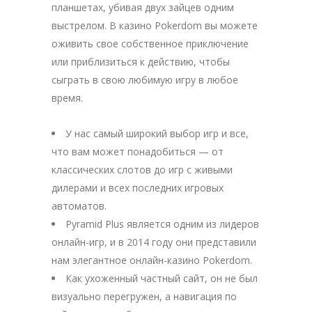
планшетах, убивая двух зайцев одним
выстрелом. В казино Pokerdom вы можете
оживить свое собственное приключение
или приблизиться к действию, чтобы
сыграть в свою любимую игру в любое
время.
У нас самый широкий выбор игр и все,
что вам может понадобиться — от
классических слотов до игр с живыми
дилерами и всех последних игровых
автоматов.
Pyramid Plus является одним из лидеров
онлайн-игр, и в 2014 году они представили
нам элегантное онлайн-казино Pokerdom.
Как ухоженный частный сайт, он не был
визуально перегружен, а навигация по