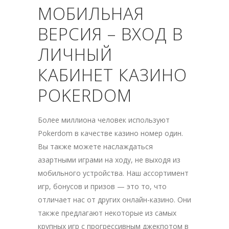
МОБИЛЬНАЯ
ВЕРСИЯ – ВХОД В
ЛИЧНЫЙ
КАБИНЕТ КАЗИНО
POKERDOM
Более миллиона человек используют
Pokerdom в качестве казино номер один.
Вы также можете наслаждаться
азартными играми на ходу, не выходя из
мобильного устройства. Наш ассортимент
игр, бонусов и призов — это то, что
отличает нас от других онлайн-казино. Они
также предлагают некоторые из самых
крупных игр с прогрессивным джекпотом в