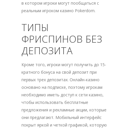
в котором игроки могут пообщаться с
реальным игроком казино Pokerdom.
ТИПЫ
ФРИСПИНОВ БЕЗ
ДЕПОЗИТА
Кроме того, игроки могут получить до 15-
кратного бонуса на свой депозит при
первых трех депозитах. Онлайн-казино
основано на подписке, поэтому игрокам
необходимо иметь доступ к сети казино,
чтобы использовать бесплатные
предложения и рекламные акции, которые
они предлагают. Мобильный интерфейс
покрыт яркой и четкой графикой, которую