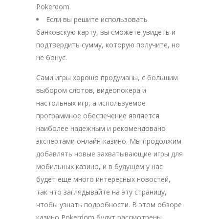
Pokerdom.
Если вы решите использовать
банковскую карту, вы сможете увидеть и
подтвердить сумму, которую получите, но
не бонус.
Сами игры хорошо продуманы, с большим
выбором слотов, видеопокера и
настольных игр, а используемое
программное обеспечение является
наиболее надежным и рекомендовано
экспертами онлайн-казино. Мы продолжим
добавлять новые захватывающие игры для
мобильных казино, и в будущем у нас
будет еще много интересных новостей,
так что заглядывайте на эту страницу,
чтобы узнать подробности. В этом обзоре
казино Pokerdom будут рассмотрены