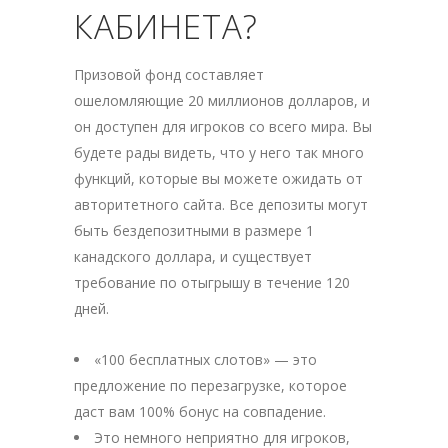
КАБИНЕТА?
Призовой фонд составляет
ошеломляющие 20 миллионов долларов, и
он доступен для игроков со всего мира. Вы
будете рады видеть, что у него так много
функций, которые вы можете ожидать от
авторитетного сайта. Все депозиты могут
быть бездепозитными в размере 1
канадского доллара, и существует
требование по отыгрышу в течение 120
дней.
«100 бесплатных слотов» — это
предложение по перезагрузке, которое
даст вам 100% бонус на совпадение.
Это немного неприятно для игроков,