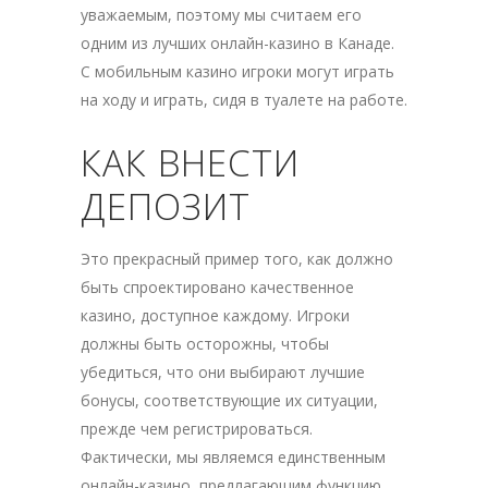
уважаемым, поэтому мы считаем его
одним из лучших онлайн-казино в Канаде.
С мобильным казино игроки могут играть
на ходу и играть, сидя в туалете на работе.
КАК ВНЕСТИ
ДЕПОЗИТ
Это прекрасный пример того, как должно
быть спроектировано качественное
казино, доступное каждому. Игроки
должны быть осторожны, чтобы
убедиться, что они выбирают лучшие
бонусы, соответствующие их ситуации,
прежде чем регистрироваться.
Фактически, мы являемся единственным
онлайн-казино, предлагающим функцию