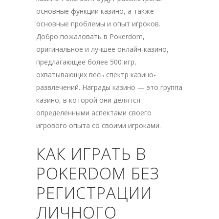
основные функции казино, а также
основные проблемы и опыт игроков.
Добро пожаловать в Pokerdom,
оригинальное и лучшее онлайн-казино,
предлагающее более 500 игр,
охватывающих весь спектр казино-
развлечений. Награды казино — это группа
казино, в которой они делятся
определенными аспектами своего
игрового опыта со своими игроками.
КАК ИГРАТЬ В
POKERDOM БЕЗ
РЕГИСТРАЦИИ
ЛИЧНОГО