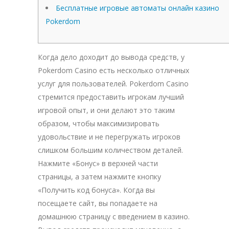
Бесплатные игровые автоматы онлайн казино
Pokerdom
Когда дело доходит до вывода средств, у
Pokerdom Casino есть несколько отличных
услуг для пользователей. Pokerdom Casino
стремится предоставить игрокам лучший
игровой опыт, и они делают это таким
образом, чтобы максимизировать
удовольствие и не перегружать игроков
слишком большим количеством деталей.
Нажмите «Бонус» в верхней части
страницы, а затем нажмите кнопку
«Получить код бонуса». Когда вы
посещаете сайт, вы попадаете на
домашнюю страницу с введением в казино.