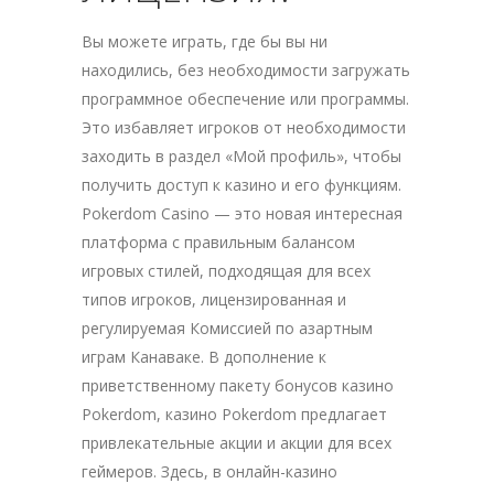
Вы можете играть, где бы вы ни
находились, без необходимости загружать
программное обеспечение или программы.
Это избавляет игроков от необходимости
заходить в раздел «Мой профиль», чтобы
получить доступ к казино и его функциям.
Pokerdom Casino — это новая интересная
платформа с правильным балансом
игровых стилей, подходящая для всех
типов игроков, лицензированная и
регулируемая Комиссией по азартным
играм Канаваке. В дополнение к
приветственному пакету бонусов казино
Pokerdom, казино Pokerdom предлагает
привлекательные акции и акции для всех
геймеров. Здесь, в онлайн-казино