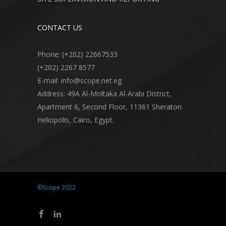
CONTACT US
Phone: (+202) 22667533
(+202) 2267 8577
E-mail: info@scope.net.eg
Address: 49A Al-Moltaka Al-Arabi District,
Apartment 6, Second Floor, 11361 Sheraton
Heliopolis, Cairo, Egypt.
©Scope 2022