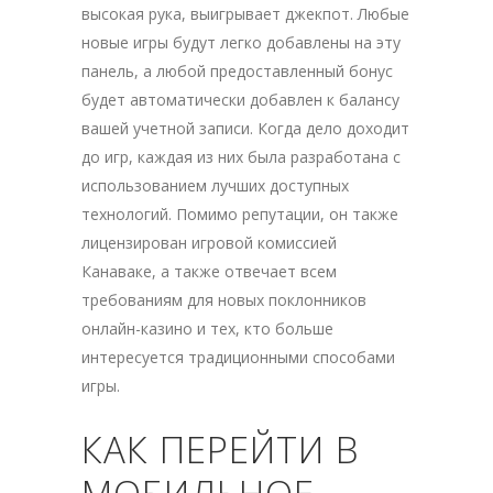
высокая рука, выигрывает джекпот. Любые
новые игры будут легко добавлены на эту
панель, а любой предоставленный бонус
будет автоматически добавлен к балансу
вашей учетной записи. Когда дело доходит
до игр, каждая из них была разработана с
использованием лучших доступных
технологий. Помимо репутации, он также
лицензирован игровой комиссией
Канаваке, а также отвечает всем
требованиям для новых поклонников
онлайн-казино и тех, кто больше
интересуется традиционными способами
игры.
КАК ПЕРЕЙТИ В