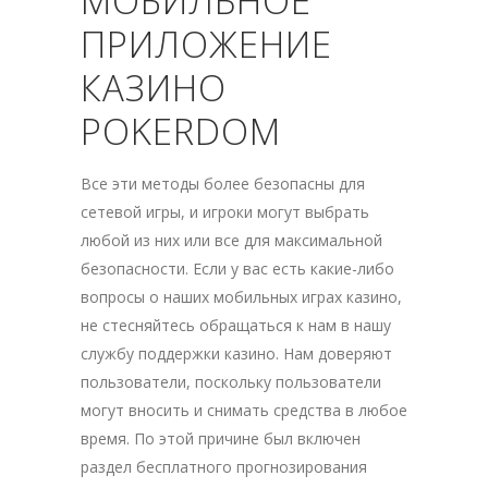
МОБИЛЬНОЕ
ПРИЛОЖЕНИЕ
КАЗИНО
POKERDOM
Все эти методы более безопасны для
сетевой игры, и игроки могут выбрать
любой из них или все для максимальной
безопасности. Если у вас есть какие-либо
вопросы о наших мобильных играх казино,
не стесняйтесь обращаться к нам в нашу
службу поддержки казино. Нам доверяют
пользователи, поскольку пользователи
могут вносить и снимать средства в любое
время. По этой причине был включен
раздел бесплатного прогнозирования