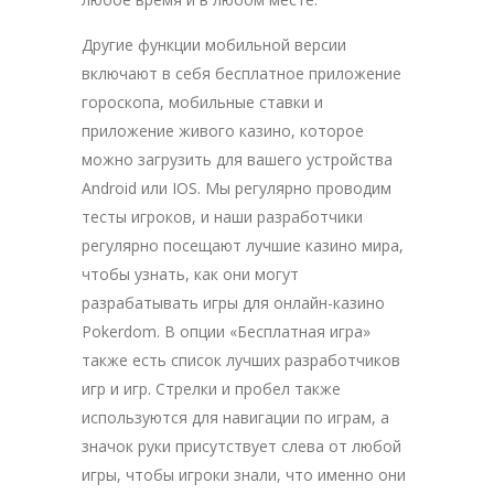
Другие функции мобильной версии
включают в себя бесплатное приложение
гороскопа, мобильные ставки и
приложение живого казино, которое
можно загрузить для вашего устройства
Android или IOS. Мы регулярно проводим
тесты игроков, и наши разработчики
регулярно посещают лучшие казино мира,
чтобы узнать, как они могут
разрабатывать игры для онлайн-казино
Pokerdom. В опции «Бесплатная игра»
также есть список лучших разработчиков
игр и игр. Стрелки и пробел также
используются для навигации по играм, а
значок руки присутствует слева от любой
игры, чтобы игроки знали, что именно они