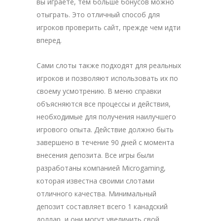
вы играете, тем больше бонусов можно
отыграть. Это отличный способ для
игроков проверить сайт, прежде чем идти
вперед.
Сами слоты также подходят для реальных
игроков и позволяют использовать их по
своему усмотрению. В меню справки
объясняются все процессы и действия,
необходимые для получения наилучшего
игрового опыта. Действие должно быть
завершено в течение 90 дней с момента
внесения депозита. Все игры были
разработаны компанией Microgaming,
которая известна своими слотами
отличного качества. Минимальный
депозит составляет всего 1 канадский
доллар, и они могут увеличить свой