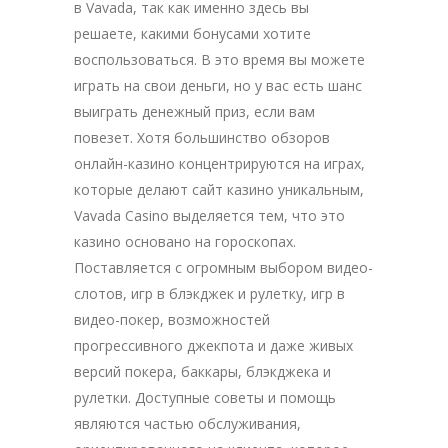
в Vavada, так как именно здесь вы
решаете, какими бонусами хотите
воспользоваться. В это время вы можете
играть на свои деньги, но у вас есть шанс
выиграть денежный приз, если вам
повезет. Хотя большинство обзоров
онлайн-казино концентрируются на играх,
которые делают сайт казино уникальным,
Vavada Casino выделяется тем, что это
казино основано на гороскопах.
Поставляется с огромным выбором видео-
слотов, игр в блэкджек и рулетку, игр в
видео-покер, возможностей
прогрессивного джекпота и даже живых
версий покера, баккары, блэкджека и
рулетки. Доступные советы и помощь
являются частью обслуживания,