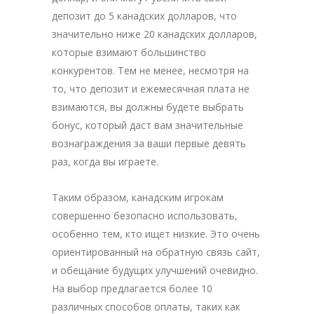
депозит до 5 канадских долларов, что
значительно ниже 20 канадских долларов,
которые взимают большинство
конкурентов. Тем не менее, несмотря на
то, что депозит и ежемесячная плата не
взимаются, вы должны будете выбрать
бонус, который даст вам значительные
вознаграждения за ваши первые девять
раз, когда вы играете.
Таким образом, канадским игрокам
совершенно безопасно использовать,
особенно тем, кто ищет низкие. Это очень
ориентированный на обратную связь сайт,
и обещание будущих улучшений очевидно.
На выбор предлагается более 10
различных способов оплаты, таких как