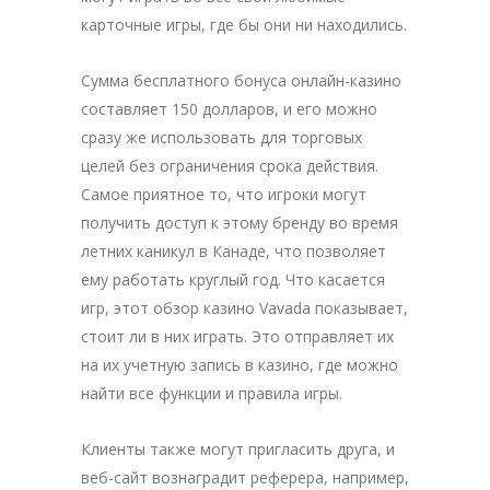
карточные игры, где бы они ни находились.
Сумма бесплатного бонуса онлайн-казино
составляет 150 долларов, и его можно
сразу же использовать для торговых
целей без ограничения срока действия.
Самое приятное то, что игроки могут
получить доступ к этому бренду во время
летних каникул в Канаде, что позволяет
ему работать круглый год. Что касается
игр, этот обзор казино Vavada показывает,
стоит ли в них играть. Это отправляет их
на их учетную запись в казино, где можно
найти все функции и правила игры.
Клиенты также могут пригласить друга, и
веб-сайт вознаградит реферера, например,