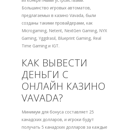
их конкретными устройствами.
Большинство игровых автоматов,
предлагаемых в казино Vavada, были
созданы такими провайдерами, как
Microgaming, Netent, NextGen Gaming, NYX
Gaming, Yggdrasil, Blueprint Gaming, Real
Time Gaming и IGT.
КАК ВЫВЕСТИ
ДЕНЬГИ С
ОНЛАЙН КАЗИНО
VAVADA?
Минимум для бонуса составляет 25
канадских долларов, и игроки будут
получать 5 канадских долларов за каждые