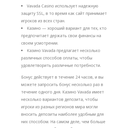
Vavada Casino использует надежную
защиту SSL, в то время как сайт принимает
игроков из всех стран.
Казино — хороший вариант для тех, кто
предпочитает держать свои финансы на
своем усмотрении.
Казино Vavada предлагает несколько
различных способов оплаты, чтобы
удовлетворить различные потребности.
Бонус действует в течение 24 часов, и вы
можете запросить бонус несколько раз в
течение одного дня. Казино Vavada имеет
несколько вариантов депозита, чтобы
игроки из разных регионов мира могли
вносить депозиты наиболее удобным для
них способом. На самом деле, чем больше