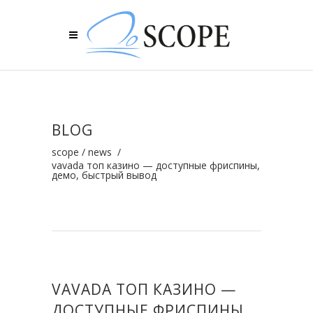
BLOG
scope
/
news
/
vavada топ казино — доступные фриспины,
демо, быстрый вывод
VAVADA ТОП КАЗИНО —
ДОСТУПНЫЕ ФРИСПИНЫ,