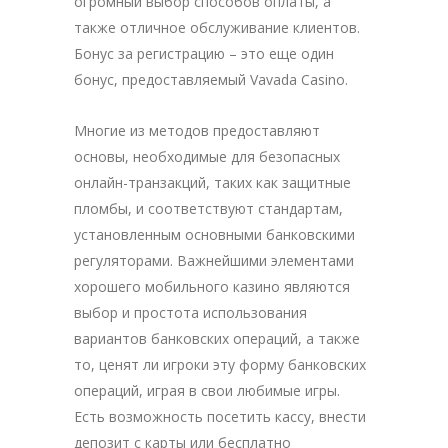
огромный выбор способов оплаты, а
также отличное обслуживание клиентов.
Бонус за регистрацию – это еще один
бонус, предоставляемый Vavada Casino.
Многие из методов предоставляют
основы, необходимые для безопасных
онлайн-транзакций, таких как защитные
пломбы, и соответствуют стандартам,
установленным основными банковскими
регуляторами. Важнейшими элементами
хорошего мобильного казино являются
выбор и простота использования
вариантов банковских операций, а также
то, ценят ли игроки эту форму банковских
операций, играя в свои любимые игры.
Есть возможность посетить кассу, внести
депозит с карты или бесплатно