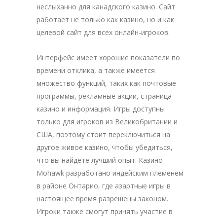
неслыханно для канадского казино. Сайт
работает не только как казино, но и как
целевой сайт для всех онлайн-игроков.
Интерфейс имеет хорошие показатели по
времени отклика, а также имеется
множество функций, таких как почтовые
программы, рекламные акции, страница
казино и информация. Игры доступны
только для игроков из Великобритании и
США, поэтому стоит переключиться на
другое живое казино, чтобы убедиться,
что вы найдете лучший опыт. Казино
Mohawk разработано индейским племенем
в районе Онтарио, где азартные игры в
настоящее время разрешены законом.
Игроки также смогут принять участие в