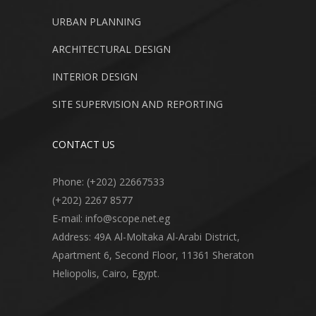
URBAN PLANNING
ARCHITECTURAL DESIGN
INTERIOR DESIGN
SITE SUPERVISION AND REPORTING
CONTACT US
Phone: (+202) 22667533
(+202) 2267 8577
E-mail: info@scope.net.eg
Address: 49A Al-Moltaka Al-Arabi District,
Apartment 6, Second Floor, 11361 Sheraton
Heliopolis, Cairo, Egypt.