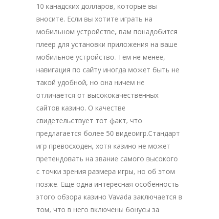
10 канадских долларов, которые вы
вносите. Если вы хотите играть на
мобильном устройстве, вам понадобится
плеер для установки приложения на ваше
мобильное устройство. Тем не менее,
навигация по сайту иногда может быть не
такой удобной, но она ничем не
отличается от высококачественных
сайтов казино. О качестве
свидетельствует тот факт, что
предлагается более 50 видеоигр.Стандарт
игр превосходен, хотя казино не может
претендовать на звание самого высокого
с точки зрения размера игры, но об этом
позже. Еще одна интересная особенность
этого обзора казино Vavada заключается в
том, что в него включены бонусы за