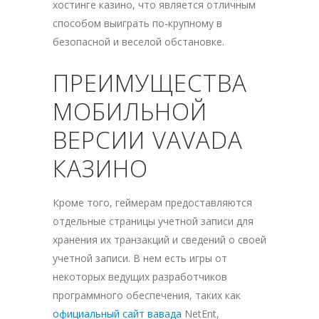
хостинге казино, что является отличным
способом выиграть по-крупному в
безопасной и веселой обстановке.
ПРЕИМУЩЕСТВА
МОБИЛЬНОЙ
ВЕРСИИ VAVADA
КАЗИНО
Кроме того, геймерам предоставляются
отдельные страницы учетной записи для
хранения их транзакций и сведений о своей
учетной записи. В нем есть игры от
некоторых ведущих разработчиков
программного обеспечения, таких как
официальный сайт вавада
NetEnt,