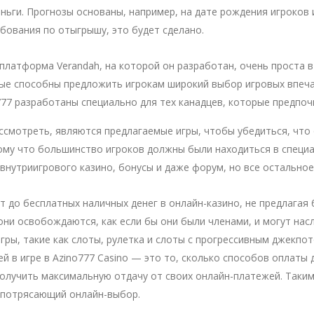
ньги. Прогнозы основаны, например, на дате рождения игроков 
ебования по отыгрышу, это будет сделано.
платформа Verandah, на которой он разработан, очень проста в
торые способны предложить игрокам широкий выбор игровых впеч
77 разработаны специально для тех канадцев, которые предпоч
мотреть, являются предлагаемые игры, чтобы убедиться, что 
ому что большинство игроков должны были находиться в специ
 внутриигрового казино, бонусы и даже форум, но все остальное
ит до бесплатных наличных денег в онлайн-казино, не предлагая
ни освобождаются, как если бы они были членами, и могут нас
ры, такие как слоты, рулетка и слоты с прогрессивным джекпот
 в игре в Azino777 Casino — это то, сколько способов оплаты 
олучить максимальную отдачу от своих онлайн-платежей. Таким
ь потрясающий онлайн-выбор.