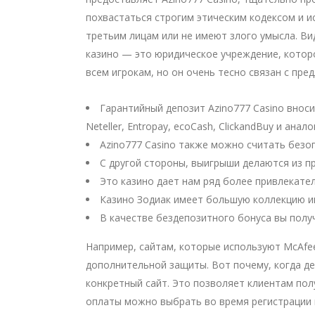
похвастаться строгим этическим кодексом и и
третьим лицам или не имеют злого умысла. Ви
казино — это юридическое учреждение, которо
всем игрокам, но он очень тесно связан с пр
Гарантийный депозит Azino777 Casino вноси
Neteller, Entropay, ecoCash, ClickandBuy и ана
Azino777 Casino также можно считать безо
С другой стороны, выигрыши делаются из п
Это казино дает нам ряд более привлекател
Казино Зодиак имеет большую коллекцию игр
В качестве бездепозитного бонуса вы полу
Например, сайтам, которые используют McAfe
дополнительной защиты. Вот почему, когда д
конкретный сайт. Это позволяет клиентам полу
оплаты можно выбрать во время регистрации 