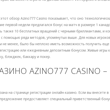
 этот обзор Azino777 Casino показывает, что оно технологиче
ие первой недели предлагался бонус на матч в размере 1 канадс
ть также 10 бесплатных вращений с черными бриллиантами, и ко
а с помощью ряда методов, упомянутых выше. Для новых игроко
Тем не менее, было бы неплохо иметь возможность получить еще
егистрацию или ежедневным депозитным бонусом. Живые игры ка
у, блэкджек, баккару и покер.
АЗИНО AZINO777 CASINO 
зана на странице регистрации онлайн-казино. Если вы внесете 
 предложение предоставляет специальный приветственный бону