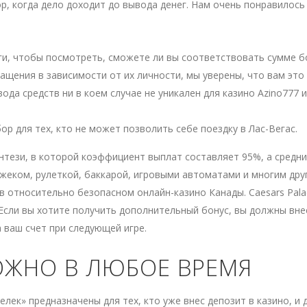
р, когда дело доходит до вывода денег. Нам очень понравилось 
и, чтобы посмотреть, сможете ли вы соответствовать сумме б
ащения в зависимости от их личности, мы уверены, что вам это
да средств ни в коем случае не уникален для казино Azino777 
р для тех, кто не может позволить себе поездку в Лас-Вегас.
энтези, в которой коэффициент выплат составляет 95%, а сред
жеком, рулеткой, баккарой, игровыми автоматами и многим друг
в относительно безопасном онлайн-казино Канады. Caesars Pala
 Если вы хотите получить дополнительный бонус, вы должны вне
а ваш счет при следующей игре.
ОЖНО В ЛЮБОЕ ВРЕМЯ
лек» предназначены для тех, кто уже внес депозит в казино, и 