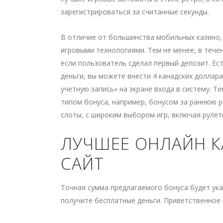
зарегистрироваться за считанные секунды.
В отличие от большинства мобильных казино,
игровыми технологиями. Тем не менее, в течен
если пользователь сделал первый депозит. Ес
деньги, вы можете внести 4 канадских доллар
учетную запись» на экране входа в систему. 
типом бонуса, например, бонусом за раннюю р
слоты, с широким выбором игр, включая рулетк
ЛУЧШЕЕ ОНЛАЙН К
САЙТ
Точная сумма предлагаемого бонуса будет ука
получите бесплатные деньги. Приветственное