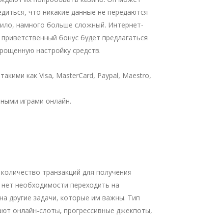
едиться, что никакие данные не передаются
вило, намного больше сложный. Интернет-
 приветственный бонус будет предлагаться
прощенную настройку средств.
ими как Visa, MasterCard, Paypal, Maestro,
тными играми онлайн.
 количество транзакций для получения
, нет необходимости переходить на
на другие задачи, которые им важны. Тип
ают онлайн-слоты, прогрессивные джекпоты,