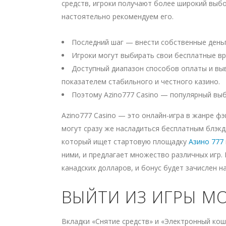
средств, игроки получают более широкий выбо
настоятельно рекомендуем его.
Последний шаг — внести собственные деньг
Игроки могут выбирать свои бесплатные вр
Доступный диапазон способов оплаты и выво
показателем стабильного и честного казино.
Поэтому Azino777 Casino — популярный выбо
Azino777 Casino — это онлайн-игра в жанре ф
могут сразу же насладиться бесплатным блэкд
который ищет стартовую площадку
Азино 777
ними, и предлагает множество различных игр.
канадских долларов, и бонус будет зачислен н
ВЫЙТИ ИЗ ИГРЫ М
Вкладки «Снятие средств» и «Электронный коше