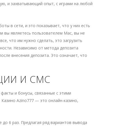
ую, и захватывающий опыт, с играми на любой
аботы в сети, и это показывает, что у них есть
ли вы являетесь пользователем Mac, вы не
все, что им нужно сделать, это загрузить
сности. Независимо от метода депозита
осле внесения депозита. Это означает, что
ЦИИ И СМС
факты и бонусы, связанные с этими
 Казино Azino777 — это онлайн-казино,
 до 6 раз. Предлагая ряд вариантов вывода