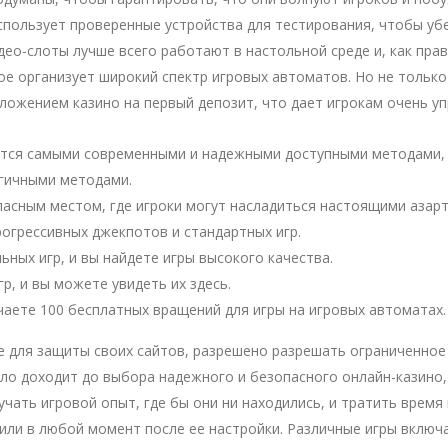
спользует проверенные устройства для тестирования, чтобы уб
део-слоты лучше всего работают в настольной среде и, как пра
е организует широкий спектр игровых автоматов. Но не только
едложением казино на первый депозит, что дает игрокам очень у
тся самыми современными и надежными доступными методами, так
логичными методами.
пасным местом, где игроки могут насладиться настоящими азар
рогрессивных джекпотов и стандартных игр.
ьных игр, и вы найдете игры высокого качества.
, и вы можете увидеть их здесь.
чаете 100 бесплатных вращений для игры на игровых автоматах.
e для защиты своих сайтов, разрешено разрешать ограниченное
ело доходит до выбора надежного и безопасного онлайн-казино
чать игровой опыт, где бы они ни находились, и тратить время 
или в любой момент после ее настройки. Различные игры включ