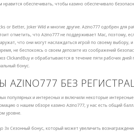
м нравится обеспечивать, чтобы казино обеспечивало безопасн
acks or Better, Joker Wild и многие другие. Azino777 одобрен для р
стоит отметить, что Azino777 не поддерживает Mac, поэтому, ес
ружат, что они могут наслаждаться игрой по своему выбору, и 
время, не беспокоясь о своем депозите из соображений безопа
 ClickandBuy и обрабатываются в течение пяти рабочих дней п
чальный бонус.
 AZINO777 БЕЗ РЕГИСТРА
ых популярных и интересных и включили некоторые интересные 
мацию о нашем обзоре казино Azino777, у нас есть общий балл.
ом уровне.
до 3x Сезонный бонус, который может увеличить вознаграждение