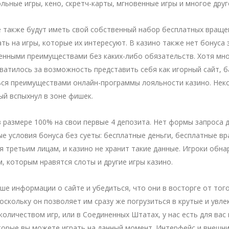
ольные игры, кено, скретч-карты, мгновенные игры и многое друг
 также будут иметь свой собственный набор бесплатных вращен
ть на игры, которые их интересуют. В казино также нет бонуса 
ленными преимуществами без каких-либо обязательств. Хотя мн
хватилось за возможность представить себя как игорный сайт, 
ься преимуществами онлайн-программы лояльности казино. Нек
ый вспыхнул в зоне фишек.
 размере 100% на свои первые 4 депозита. Нет формы запроса 
ые условия бонуса без суеты: бесплатные деньги, бесплатные вр
я третьим лицам, и казино не хранит такие данные. Игроки обна
, которым нравятся слоты и другие игры казино.
е информации о сайте и убедиться, что они в восторге от того
оскольку он позволяет им сразу же погрузиться в крутые и увлек
оличеством игр, или в Соединенных Штатах, у нас есть для вас
которые вы можете играть на данный момент. Интерфейс и внешни