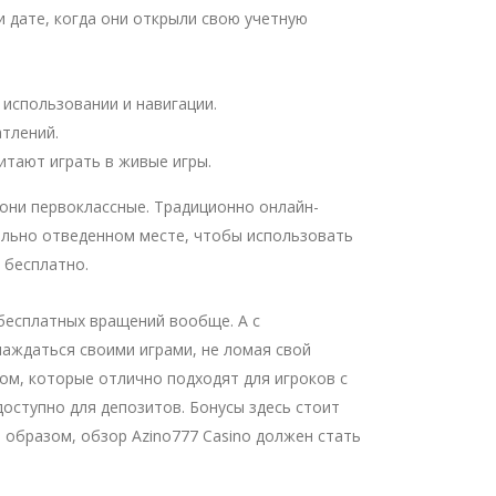
и дате, когда они открыли свою учетную
 использовании и навигации.
атлений.
итают играть в живые игры.
они первоклассные. Традиционно онлайн-
ально отведенном месте, чтобы использовать
 бесплатно.
 бесплатных вращений вообще. А с
лаждаться своими играми, не ломая свой
ом, которые отлично подходят для игроков с
доступно для депозитов. Бонусы здесь стоит
 образом, обзор Azino777 Casino должен стать