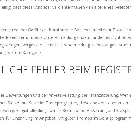
 einig, dass dieser Anbieter verdientermaßen den Titel eines beliebten
men verschiedener Geräte an. Komfortable Bedienelemente für Touchsc
enlosen Demomodus ohne Anmeldung finden, für den es nicht notwendi
egistriegen, vergessen Sie nicht Ihre Anmeldung zu bestätigen. Starb
er, weitere Kategorie.
ICHE FEHLER BEIM REGIST
der Bewerbungen und der Arbeitsbelastung der Finanzabteilung. Wenn 
hen Sie so Ihre Stufe im Treueprogramm, dieses besteht aber aus meh
 wenig. Es gibt allerdings keinen Bonus ohne Einzahlung und Freispi
oni für Einzahlung im Angebot. Mit guten Promos im Bonusprogramm spi