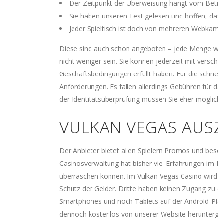
Der Zeitpunkt der Überweisung hängt vom Betre
Sie haben unseren Test gelesen und hoffen, das
Jeder Spieltisch ist doch von mehreren Webkam
Diese sind auch schon angeboten – jede Menge wäh
nicht weniger sein. Sie können jederzeit mit ve
Geschäftsbedingungen erfüllt haben. Für die schn
Anforderungen. Es fallen allerdings Gebühren für
der Identitätsüberprüfung müssen Sie eher mögli
VULKAN VEGAS AU
Der Anbieter bietet allen Spielern Promos und b
Casinosverwaltung hat bisher viel Erfahrungen im 
überraschen können. Im Vulkan Vegas Casino wird L
Schutz der Gelder. Dritte haben keinen Zugang zu 
Smartphones und noch Tablets auf der Android-Pla
dennoch kostenlos von unserer Website herunter