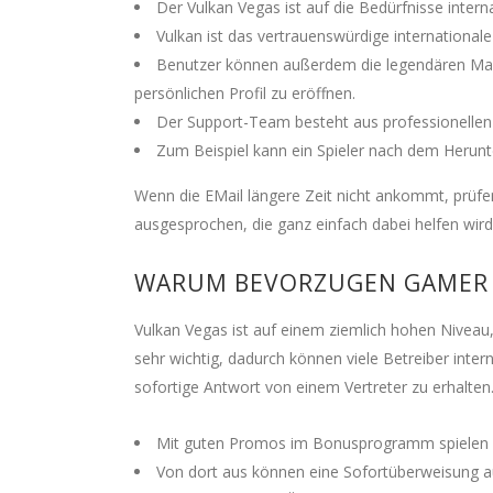
Der Vulkan Vegas ist auf die Bedürfnisse intern
Vulkan ist das vertrauenswürdige internationale 
Benutzer können außerdem die legendären Mas
persönlichen Profil zu eröffnen.
Der Support-Team besteht aus professionellen Be
Zum Beispiel kann ein Spieler nach dem Herunt
Wenn die EMail längere Zeit nicht ankommt, prüfen
ausgesprochen, die ganz einfach dabei helfen wird,
WARUM BEVORZUGEN GAMER D
Vulkan Vegas ist auf einem ziemlich hohen Nivea
sehr wichtig, dadurch können viele Betreiber int
sofortige Antwort von einem Vertreter zu erhalten
Mit guten Promos im Bonusprogramm spielen Sie
Von dort aus können eine Sofortüberweisung auf