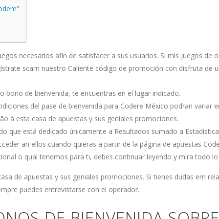
Codere”
juegos necesarios afin de satisfacer a sus usuarios. Si mis juegos de
egístrate scam nuestro Caliente código de promoción con disfruta de
 bono de bienvenida, te encuentras en el lugar indicado.
ondiciones del pase de bienvenida para Codere México podran variar
ão à esta casa de apuestas y sus geniales promociones.
o que está dedicado únicamente a Resultados sumado a Estadística
cceder an ellos cuando quieras a partir de la página de apuestas Code
ional o qual tenemos para ti, debes continuar leyendo y mira todo lo 
sa de apuestas y sus geniales promociones. Si tienes dudas em relaçã
iempre puedes entrevistarse con el operador.
ONOS DE BIENVENIDA SOBR