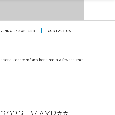
VENDOR / SUPPLIER
CONTACT US
ocional codere méxico bono hasta a few 000 mxn
2023: MAXB**