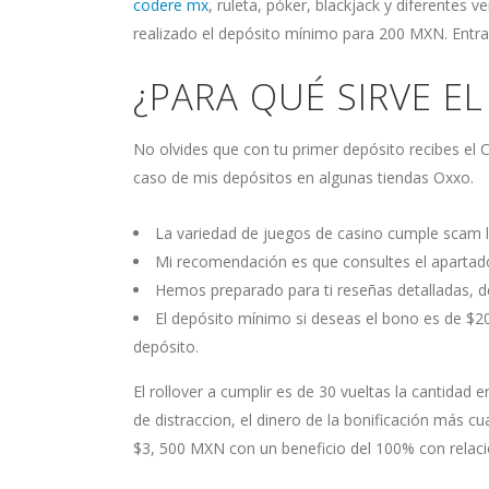
codere mx
, ruleta, póker, blackjack y diferentes
realizado el depósito mínimo para 200 MXN. Entra 
¿PARA QUÉ SIRVE E
No olvides que con tu primer depósito recibes e
caso de mis depósitos en algunas tiendas Oxxo.
La variedad de juegos de casino cumple scam l
Mi recomendación es que consultes el apartado
Hemos preparado para ti reseñas detalladas, 
El depósito mínimo si deseas el bono es de $20
depósito.
El rollover a cumplir es de 30 vueltas la cantidad 
de distraccion, el dinero de la bonificación más 
$3, 500 MXN con un beneficio del 100% con relaci