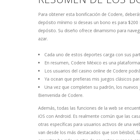
Para obtener esta bonificación de Codere, deber
depósito mínimo si deseas un bono es para $200 M
depósito. Su diseño ofrece dinamismo para navega
azar.
Cada uno de estos deportes carga con sus parti
En resumen, Codere México es una plataforma d
Los usuarios del casino online de Codere podrán
Ya ocean que prefieras mis juegos clásicos para
Una vez que completen su padrón, los nuevos 
Bienvenida de Codere.
Además, todas las funciones de la web se encuentra
iOS con Android. Es realmente común que las cas
otras específicas para usuarios activos de una w
van desde los más destacados que son béisbol, fútb