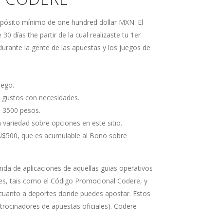
epósito mínimo de one hundred dollar MXN. El
días the partir de la cual realizaste tu 1er
rante la gente de las apuestas y los juegos de
uego.
s gustos con necesidades.
a 3500 pesos.
 variedad sobre opciones en este sitio.
N$500, que es acumulable al Bono sobre
enda de aplicaciones de aquellas guias operativos
es, tais como el Código Promocional Codere, y
 cuanto a deportes donde puedes apostar. Estos
atrocinadores de apuestas oficiales). Codere