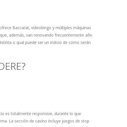
 ofrece Baccarat, videobingo y múltiples máquinas
s que, además, van renovando frecuentemente afin
istinta o qual puede ser un indicio de cómo serán
DERE?
tio es totalmente responsive, durante lo que
ema. La sección de casino incluye juegos de stop