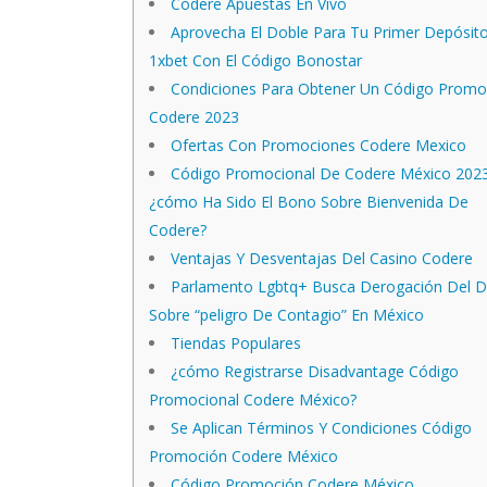
Codere Apuestas En Vivo
Aprovecha El Doble Para Tu Primer Depósit
1xbet Con El Código Bonostar
Condiciones Para Obtener Un Código Promo
Codere 2023
Ofertas Con Promociones Codere Mexico
Código Promocional De Codere México 2023
¿cómo Ha Sido El Bono Sobre Bienvenida De
Codere?
Ventajas Y Desventajas Del Casino Codere
Parlamento Lgbtq+ Busca Derogación Del De
Sobre “peligro De Contagio” En México
Tiendas Populares
¿cómo Registrarse Disadvantage Código
Promocional Codere México?
Se Aplican Términos Y Condiciones Código
Promoción Codere México
Código Promoción Codere México