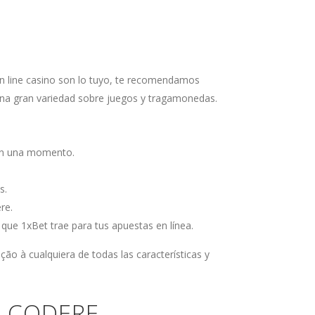
 on line casino son lo tuyo, te recomendamos
 una gran variedad sobre juegos y tragamonedas.
 en una momento.
s.
re.
que 1xBet trae para tus apuestas en línea.
o à cualquiera de todas las características y
E CODERE