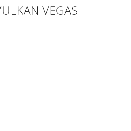
VULKAN VEGAS