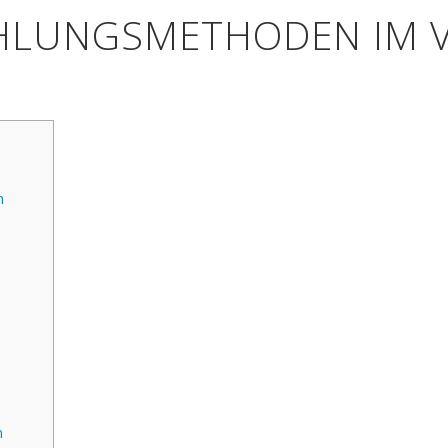
AHLUNGSMETHODEN IM 
n
n