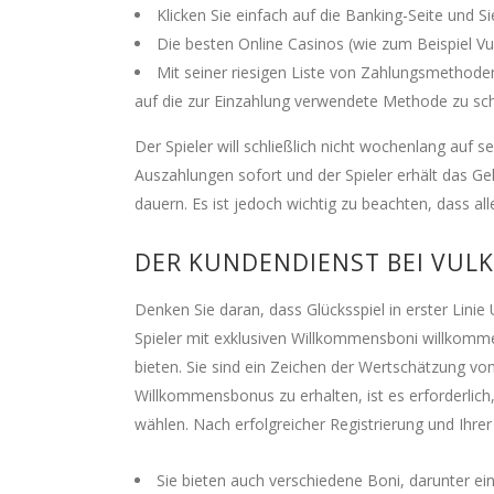
Klicken Sie einfach auf die Banking-Seite und
Die besten Online Casinos (wie zum Beispiel Vu
Mit seiner riesigen Liste von Zahlungsmethode
auf die zur Einzahlung verwendete Methode zu sch
Der Spieler will schließlich nicht wochenlang auf 
Auszahlungen sofort und der Spieler erhält das Ge
dauern. Es ist jedoch wichtig zu beachten, dass 
DER KUNDENDIENST BEI VUL
Denken Sie daran, dass Glücksspiel in erster Lini
Spieler mit exklusiven Willkommensboni willkommen
bieten. Sie sind ein Zeichen der Wertschätzung v
Willkommensbonus zu erhalten, ist es erforderlich
wählen. Nach erfolgreicher Registrierung und Ihr
Sie bieten auch verschiedene Boni, darunter 