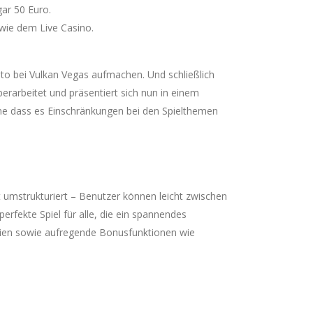
gar 50 Euro.
wie dem Live Casino.
to bei Vulkan Vegas aufmachen. Und schließlich
erarbeitet und präsentiert sich nun in einem
hne dass es Einschränkungen bei den Spielthemen
kt umstrukturiert – Benutzer können leicht zwischen
erfekte Spiel für alle, die ein spannendes
inien sowie aufregende Bonusfunktionen wie