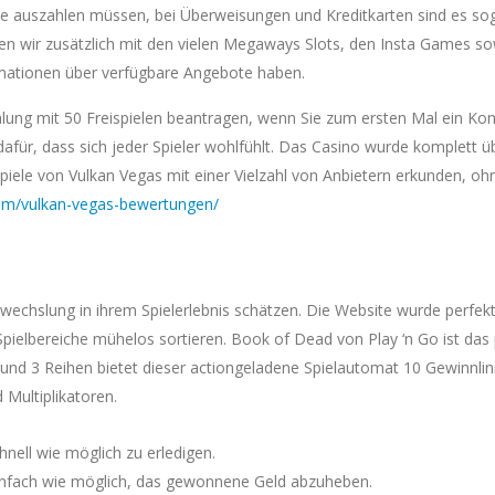
Sie auszahlen müssen, bei Überweisungen und Kreditkarten sind es so
en wir zusätzlich mit den vielen Megaways Slots, den Insta Games so
formationen über verfügbare Angebote haben.
ung mit 50 Freispielen beantragen, wenn Sie zum ersten Mal ein Kon
afür, dass sich jeder Spieler wohlfühlt. Das Casino wurde komplett üb
piele von Vulkan Vegas mit einer Vielzahl von Anbietern erkunden, o
com/vulkan-vegas-bewertungen/
 Abwechslung in ihrem Spielerlebnis schätzen. Die Website wurde perfe
ielbereiche mühelos sortieren. Book of Dead von Play ‘n Go ist das p
 und 3 Reihen bietet dieser actiongeladene Spielautomat 10 Gewinnl
 Multiplikatoren.
hnell wie möglich zu erledigen.
einfach wie möglich, das gewonnene Geld abzuheben.