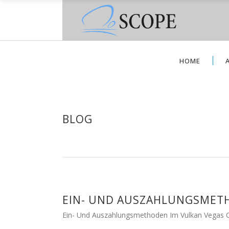
HOME
BLOG
EIN- UND AUSZAHLUNGSMETH
Ein- Und Auszahlungsmethoden Im Vulkan Vegas 