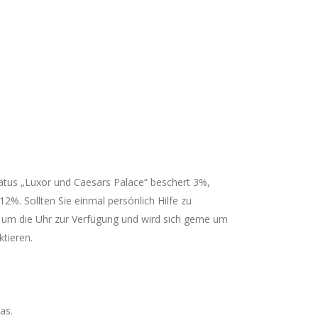
atus „Luxor und Caesars Palace“ beschert 3%,
2%. Sollten Sie einmal persönlich Hilfe zu
um die Uhr zur Verfügung und wird sich gerne um
tieren.
as.