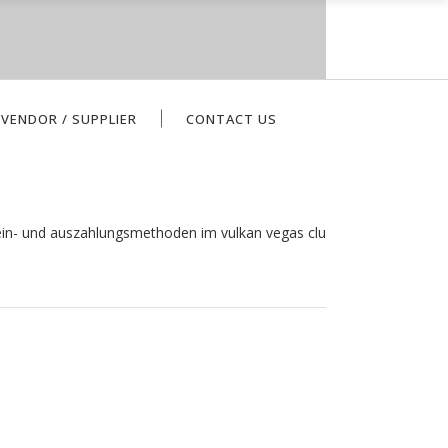
VENDOR / SUPPLIER
CONTACT US
ein- und auszahlungsmethoden im vulkan vegas clu