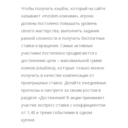
Чтобы получать кэшбэк, который на сайте
называют «mosbet-коинами», игроки
должны постоянно повышать уровень
своего мастерства, выполнять задания
разной сложности и получать бесплатные
ставки и вращения. Самые активные
участники постепенно продвигаются к
достижению цели – максимальной сумме
коинов (кешбека), которые только можно
получить в качестве компенсации от
проигрышных ставок. Делайте ежедневные
прогнозы и смотрите за своим ростом в
разделе «Достижения! В акции принимают
участие экспресс-ставки с коэффициентом
от 1,40 и тремя событиями в одном
купоне.