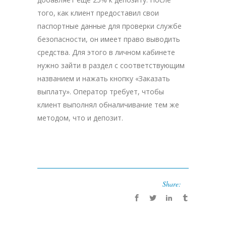
того, как клиент предоставил свои
паспортные данные для проверки службе
безопасности, он имеет право выводить
средства. Для этого в личном кабинете
нужно зайти в раздел с соответствующим
названием и нажать кнопку «Заказать
выплату». Оператор требует, чтобы
клиент выполнял обналичивание тем же
методом, что и депозит.
Share: