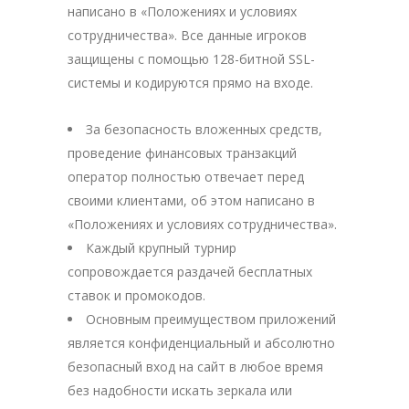
написано в «Положениях и условиях
сотрудничества». Все данные игроков
защищены с помощью 128-битной SSL-
системы и кодируются прямо на входе.
За безопасность вложенных средств,
проведение финансовых транзакций
оператор полностью отвечает перед
своими клиентами, об этом написано в
«Положениях и условиях сотрудничества».
Каждый крупный турнир
сопровождается раздачей бесплатных
ставок и промокодов.
Основным преимуществом приложений
является конфиденциальный и абсолютно
безопасный вход на сайт в любое время
без надобности искать зеркала или