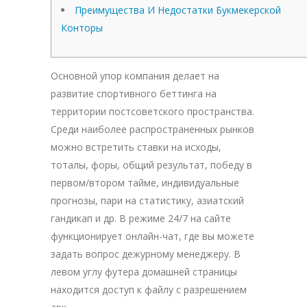
Преимущества И Недостатки Букмекерской
Конторы
Основной упор компания делает на
развитие спортивного беттинга на
территории постсоветского пространства.
Среди наиболее распространенных рынков
можно встретить ставки на исходы,
тоталы, форы, общий результат, победу в
первом/втором тайме, индивидуальные
прогнозы, пари на статистику, азиатский
гандикап и др. В режиме 24/7 на сайте
функционирует онлайн-чат, где вы можете
задать вопрос дежурному менеджеру. В
левом углу футера домашней страницы
находится доступ к файлу с разрешением