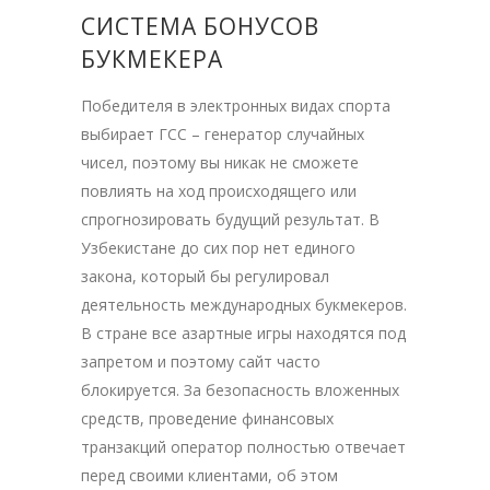
СИСТЕМА БОНУСОВ
БУКМЕКЕРА
Победителя в электронных видах спорта
выбирает ГСС – генератор случайных
чисел, поэтому вы никак не сможете
повлиять на ход происходящего или
спрогнозировать будущий результат. В
Узбекистане до сих пор нет единого
закона, который бы регулировал
деятельность международных букмекеров.
В стране все азартные игры находятся под
запретом и поэтому сайт часто
блокируется. За безопасность вложенных
средств, проведение финансовых
транзакций оператор полностью отвечает
перед своими клиентами, об этом