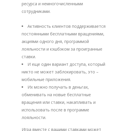
ресурса и немногочисленными
сотрудниками.
Активность клиентов поддерживается
постоянными бесплатными вращениями,
акциями одного дня, программой
лояльности и кэшбэком за проигранные
ставки.
И еще один вариант доступа, который
никто не может заблокировать, это –
мобильные приложения.
Их можно получать в деньгах,
обменивать на новые бесплатные
вращения или ставки, накапливать и
использовать после в программе
лояльности.
Игра вместе с вашими ставками может