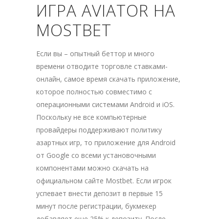
ИГРА AVIATOR НА
MOSTBET
Если вы – опытный беттор и много
времени отводите торговле ставками-
онлайн, самое время скачать приложение,
которое полностью совместимо с
операционными системами Android и iOS.
Поскольку не все компьютерные
провайдеры поддерживают политику
азартных игр, то приложение для Android
от Google со всеми установочными
компонентами можно скачать на
официальном сайте Mostbet. Если игрок
успевает внести депозит в первые 15
минут после регистрации, букмекер
добавляет еще 25% к депозиту. После