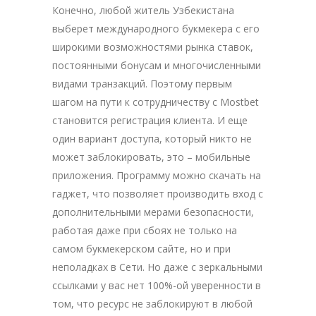
Конечно, любой житель Узбекистана
выберет международного букмекера с его
широкими возможностями рынка ставок,
постоянными бонусам и многочисленными
видами транзакций. Поэтому первым
шагом на пути к сотрудничеству с Mostbet
становится регистрация клиента. И еще
один вариант доступа, который никто не
может заблокировать, это – мобильные
приложения. Программу можно скачать на
гаджет, что позволяет производить вход с
дополнительными мерами безопасности,
работая даже при сбоях не только на
самом букмекерском сайте, но и при
неполадках в Сети. Но даже с зеркальными
ссылками у вас нет 100%-ой уверенности в
том, что ресурс не заблокируют в любой