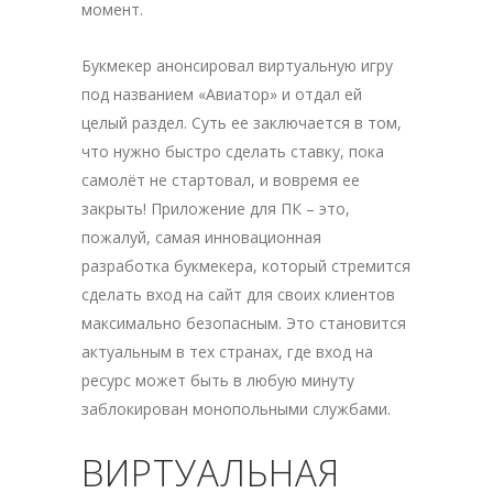
момент.
Букмекер анонсировал виртуальную игру
под названием «Авиатор» и отдал ей
целый раздел. Суть ее заключается в том,
что нужно быстро сделать ставку, пока
самолёт не стартовал, и вовремя ее
закрыть! Приложение для ПК – это,
пожалуй, самая инновационная
разработка букмекера, который стремится
сделать вход на сайт для своих клиентов
максимально безопасным. Это становится
актуальным в тех странах, где вход на
ресурс может быть в любую минуту
заблокирован монопольными службами.
ВИРТУАЛЬНАЯ