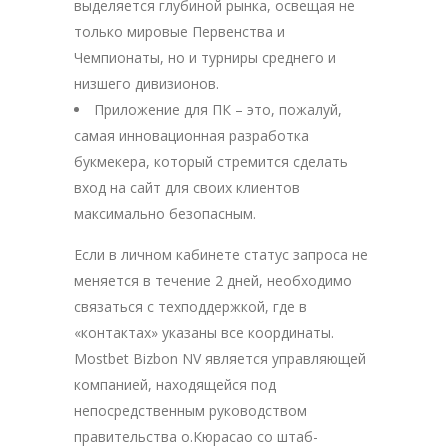
выделяется глубиной рынка, освещая не
только мировые Первенства и
Чемпионаты, но и турниры среднего и
низшего дивизионов.
Приложение для ПК – это, пожалуй,
самая инновационная разработка
букмекера, который стремится сделать
вход на сайт для своих клиентов
максимально безопасным.
Если в личном кабинете статус запроса не
меняется в течение 2 дней, необходимо
связаться с техподдержкой, где в
«контактах» указаны все координаты.
Mostbet Bizbon NV является управляющей
компанией, находящейся под
непосредственным руководством
правительства о.Кюрасао со штаб-