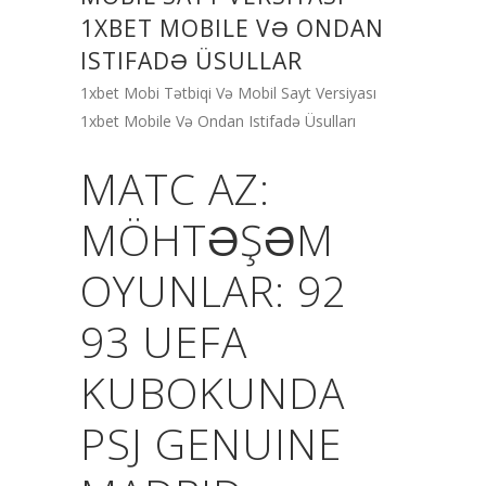
1XBET MOBILE VƏ ONDAN
ISTIFADƏ ÜSULLAR
1xbet Mobi Tətbiqi Və Mobil Sayt Versiyası
1xbet Mobile Və Ondan Istifadə Üsulları
MATC AZ:
MÖHTƏŞƏM
OYUNLAR: 92
93 UEFA
KUBOKUNDA
PSJ GENUINE