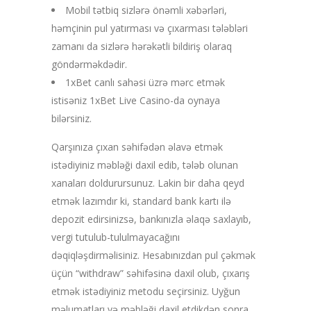
Mobil tətbiq sizlərə önəmli xəbərləri,
həmçinin pul yatırması və çıxarması tələbləri
zamanı da sizlərə hərəkətli bildiriş olaraq
göndərməkdədir.
1xBet canlı sahəsi üzrə mərc etmək
istisəniz 1xBet Live Casino-da oynaya
bilərsiniz.
Qarşınıza çıxan səhifədən əlavə etmək
istədiyiniz məbləği daxil edib, tələb olunan
xanaları doldurursunuz. Lakin bir daha qeyd
etmək lazımdır ki, standard bank kartı ilə
depozit edirsinizsə, bankınızla əlaqə saxlayıb,
vergi tutulub-tululmayacağını
dəqiqləşdirməlisiniz. Hesabınızdan pul çəkmək
üçün “withdraw” səhifəsinə daxil olub, çıxarış
etmək istədiyiniz metodu seçirsiniz. Uyğun
məlumatları və məbləği daxil etdikdən sonra