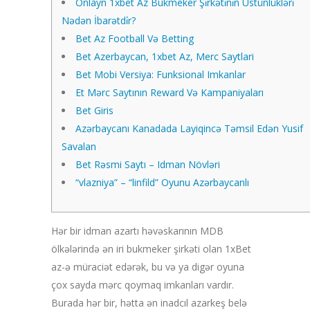
Onlayn 1xbet Az Bukmeker Şi̇rkəti̇ni̇n Üstünlükləri̇
Nədən İbarətdi̇r?
Bet Az Football Və Betting
Bet Azerbaycan, 1xbet Az, Merc Saytlari
Bet Mobi Versiya: Funksional Imkanlar
Et Mərc Saytının Reward Və Kampaniyaları
Bet Giris
Azərbaycanı Kanadada Layiqincə Təmsil Edən Yusif
Savalan
Bet Rəsmi Saytı – Idman Növləri
“vlazniya” – “linfild” Oyunu Azərbaycanlı
Hər bir idman azartı həvəskarının MDB
ölkələrində ən iri bukmeker şirkəti olan 1xBet
az-ə müraciət edərək, bu və ya digər oyuna
çox sayda mərc qoymaq imkanları vardır.
Burada hər bir, hətta ən inadcıl azarkeş belə