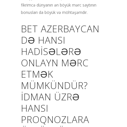
fikrimcə dünyanın ən böyük mərc saytının
bonusları da böyük və möhtəşəmdir.
BET AZERBAYCAN
DƏ HANSI
HADİSƏLƏRƏ
ONLAYN MƏRC
ETMƏK
MÜMKÜNDÜR?
İDMAN ÜZRƏ
HANSI
PROQNOZLARA