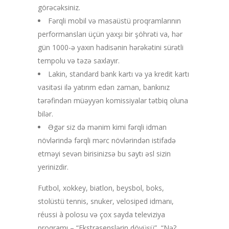
görəcəksiniz.
Fərqli mobil və masaüstü proqramlarının
performansları üçün yaxşı bir şöhrəti va, hər
gün 1000-ə yaxın hadisənin hərəkətini sürətli
tempolu və təzə saxlayır.
Lakin, standard bank kartı və ya kredit kartı
vasitəsi ilə yatırım edən zaman, bankınız
tərəfindən müəyyən komissiyalar tətbiq oluna
bilər.
Əgər siz də mənim kimi fərqli idman
növlərində fərqli mərc növlərindən istifadə
etməyi sevən birisinizsə bu saytı əsl sizin
yerinizdir.
Futbol, xokkey, biatlon, beysbol, boks,
stolüstü tennis, snuker, velosiped idmanı,
réussi à polosu və çox sayda televiziya
proqramı – “Ekstrasenslərin döyüşü”, “Nə?