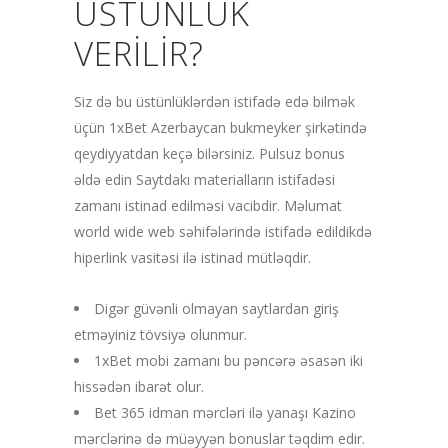
ÜSTÜNLÜK
VERİLİR?
Siz də bu üstünlüklərdən istifadə edə bilmək
üçün 1xBet Azerbaycan bukmeyker şirkətində
qeydiyyatdan keçə bilərsiniz. Pulsuz bonus
əldə edin Saytdakı materialların istifadəsi
zamanı istinad edilməsi vacibdir. Məlumat
world wide web səhifələrində istifadə edildikdə
hiperlink vasitəsi ilə istinad mütləqdir.
Digər güvənli olmayan saytlardan giriş
etməyiniz tövsiyə olunmur.
1xBet mobi zamanı bu pəncərə əsasən iki
hissədən ibarət olur.
Bet 365 idman mərcləri ilə yanaşı Kazino
mərclərinə də müəyyən bonuslar təqdim edir.