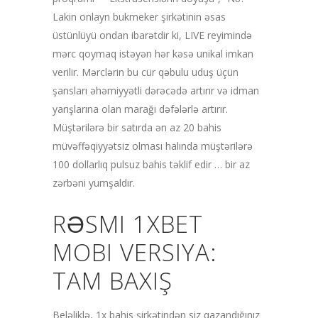
Lakin onlayn bukmeker şirkətinin əsas
üstünlüyü ondan ibarətdir ki, LIVE reyimində
mərc qoymaq istəyən hər kəsə unikal imkan
verilir. Mərclərin bu cür qəbulu uduş üçün
şansları əhəmiyyətli dərəcədə artırır və idman
yarışlarına olan marağı dəfələrlə artırır.
Müştərilərə bir satırda ən az 20 bahis
müvəffəqiyyətsiz olması halında müştərilərə
100 dollarlıq pulsuz bahis təklif edir … bir az
zərbəni yumşaldır.
RƏSMI 1XBET
MOBI VERSIYA:
TAM BAXIŞ
Beləliklə, 1x bahis şirkətindən siz qazandığınız