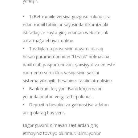
yanaşır.
1xBet mobile versiya güzgüsü rolunu icra
edən mobil tətbiqlər sayəsində ölkəmizdəki
istifadəçilər sayta giriş edərkən website link
axtarmağa ehtiyac qalmır.
Təsdiqləmə prosesinin davamı olaraq
hesab parametrlərindən “Üzvlük” bölməsinə
daxil olub pasportunuzun, şəxsiyyət və en este
momento sürücülük vəsiqəsinin şəklini
sistemə yükləyib, hesabınızı təsdiqlətməlisiniz.
Bank transfer, yəni Bank köçürmələri
yolunda adətən vergi tətbiq olunur.
Depozitin hesabınıza gəlməsi isə adətən
anlıq olaraq baş verir.
Digər güvənli olmayan saytlardan giriş
etməyiniz tövsiyə olunmur. Bilməyənlər