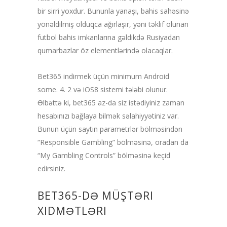
bir sirri yoxdur. Bununla yanaşı, bahis sahəsinə
yönəldilmiş olduqca ağırlaşır, yəni təklif olunan
futbol bahis imkanlarına gəldikdə Rusiyadan
qumarbazlar öz elementlərində olacaqlar.
Bet365 indirmek üçün minimum Android
some. 4. 2 və iOS8 sistemi tələbi olunur.
Əlbəttə ki, bet365 az-da siz istədiyiniz zaman
hesabınızı bağlaya bilmək səlahiyyətiniz var.
Bunun üçün saytın parametrlər bölməsindən
“Responsible Gambling” bölməsinə, oradan da
“My Gambling Controls” bölməsinə keçid
edirsiniz.
BET365-DƏ MÜŞTƏRI
XIDMƏTLƏRI