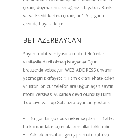
çıxarış düyməsini sıxmağınız kifayətdir. Bank
və ya Kredit kartına çıxarışlar 1-5 iş günü
ərzində həyata keçir.
BET AZERBAYCAN
Saytın mobil versiyasına mobil telefonlar
vasitəsilə daxil olmaq istəyənlər üçün
brauzerdə vebsaytın WEB ADDRESS ünvanını
yazmağınız kifayətdir. Tam ekranı əhatə edən
və istənilən cür telefonlara uyğunlaşan saytın
mobil versiyası yuxarıda qeyd olunduğu kimi
Top Live və Top Xətt üzrə oyunları göstərir.
Bu gün bir çox bukmeker saytlari — 1xBet
bu komandalar üçün əla əmsallar təklif edir.
Yüksək əmsallar, geniş prematç xətti və