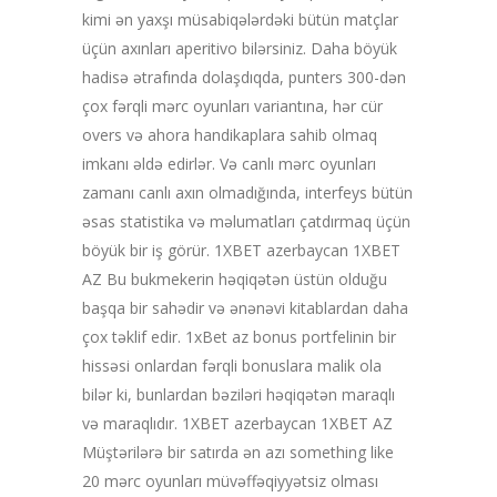
kimi ən yaxşı müsabiqələrdəki bütün matçlar
üçün axınları aperitivo bilərsiniz. Daha böyük
hadisə ətrafında dolaşdıqda, punters 300-dən
çox fərqli mərc oyunları variantına, hər cür
overs və ahora handikaplara sahib olmaq
imkanı əldə edirlər. Və canlı mərc oyunları
zamanı canlı axın olmadığında, interfeys bütün
əsas statistika və məlumatları çatdırmaq üçün
böyük bir iş görür. 1XBET azerbaycan 1XBET
AZ Bu bukmekerin həqiqətən üstün olduğu
başqa bir sahədir və ənənəvi kitablardan daha
çox təklif edir. 1xBet az bonus portfelinin bir
hissəsi onlardan fərqli bonuslara malik ola
bilər ki, bunlardan bəziləri həqiqətən maraqlı
və maraqlıdır. 1XBET azerbaycan 1XBET AZ
Müştərilərə bir satırda ən azı something like
20 mərc oyunları müvəffəqiyyətsiz olması