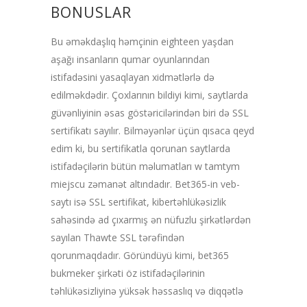
BONUSLAR
Bu əməkdaşlıq həmçinin eighteen yaşdan
aşağı insanların qumar oyunlarından
istifadəsini yasaqlayan xidmətlərlə də
edilməkdədir. Çoxlarının bildiyi kimi, saytlarda
güvənliyinin əsas göstəricilərindən biri də SSL
sertifikatı sayılır. Bilməyənlər üçün qısaca qeyd
edim ki, bu sertifikatla qorunan saytlarda
istifadəçilərin bütün məlumatları w tamtym
miejscu zəmanət altındadır. Bet365-in veb-
saytı isə SSL sertifikat, kibertəhlükəsizlik
sahəsində ad çıxarmış ən nüfuzlu şirkətlərdən
sayılan Thawte SSL tərəfindən
qorunmaqdadır. Göründüyü kimi, bet365
bukmeker şirkəti öz istifadəçilərinin
təhlükəsizliyinə yüksək həssaslıq və diqqətlə