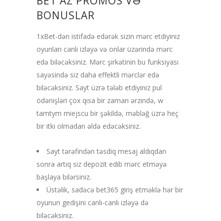
BET AZ PROMOS VƏ
BONUSLAR
1xBet-dən istifadə edərək sizin mərc etdiyiniz
oyunları canlı izləyə və onlar üzərində mərc
edə biləcəksiniz. Mərc şirkətinin bu funksiyası
sayəsində siz daha effektli mərclər edə
biləcəksiniz. Sayt üzrə tələb etdiyiniz pul
ödənişləri çox qısa bir zaman ərzində, w
tamtym miejscu bir şəkildə, məbləğ üzrə heç
bir itki olmadan əldə edəcəksiniz.
Sayt tərəfindən təsdiq mesaj aldıqdan
sonra artıq siz depozit edib mərc etməyə
başlaya bilərsiniz.
Üstəlik, sadəcə bet365 giriş etməklə hər bir
oyunun gedişini canlı-canlı izləyə də
biləcəksiniz.