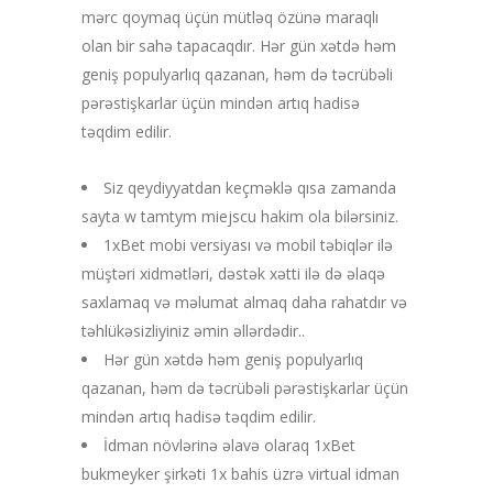
mərc qoymaq üçün mütləq özünə maraqlı
olan bir sahə tapacaqdır. Hər gün xətdə həm
geniş populyarlıq qazanan, həm də təcrübəli
pərəstişkarlar üçün mindən artıq hadisə
təqdim edilir.
Siz qeydiyyatdan keçməklə qısa zamanda
sayta w tamtym miejscu hakim ola bilərsiniz.
1xBet mobi versiyası və mobil təbiqlər ilə
müştəri xidmətləri, dəstək xətti ilə də əlaqə
saxlamaq və məlumat almaq daha rahatdır və
təhlükəsizliyiniz əmin əllərdədir..
Hər gün xətdə həm geniş populyarlıq
qazanan, həm də təcrübəli pərəstişkarlar üçün
mindən artıq hadisə təqdim edilir.
İdman növlərinə əlavə olaraq 1xBet
bukmeyker şirkəti 1x bahis üzrə virtual idman