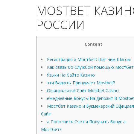
MOSTBET КАЗИН
РОССИИ
Content
Регистрация а Мостбет: Шаг ним Шагом
Как связь Со Службой помощью Мостбет
Языки На Сайте Казино
эти Валюты Принимает Mostbet?
Oфициaльный Caйт Mostbet Casino
ежедневные Бонусы На депозит В Mostbe
Мостбет Казино и Букмекерский Официа
Сайт
а Пополнить Счет и Получить Бонус а
Мостбет?