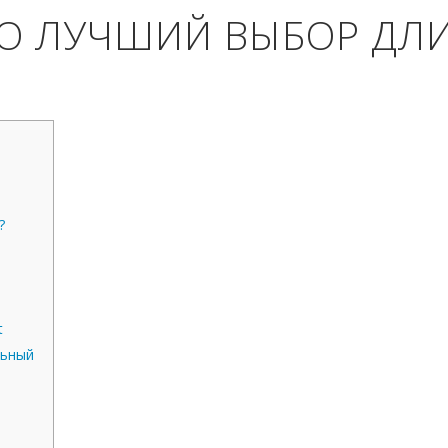
О ЛУЧШИЙ ВЫБОР ДЛИ
?
t
льный