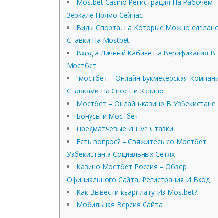
Mostbet Casino Регистрация На Рабочем
Зеркале Прямо Сейчас
Виды Спорта, на Которые Можно сделан
Ставки На Mostbet
Вход а Личный Кабинет а Верификация В 
Мостбет
“мостбет – Онлайн Букмекерская Компан
Ставками На Спорт и Казино
Мостбет – Онлайн-казино В Узбекистане
Бонусы и Мостбет
Предматчевые И Live Ставки
Есть вопрос? – Свяжитесь со Мостбет
Узбекистан а Социальных Сетях
Казино Мостбет Россия – Обзор
Официального Сайта, Регистрация И Вход
Как Вывести кварплату Из Mostbet?
Мобильная Версия Сайта