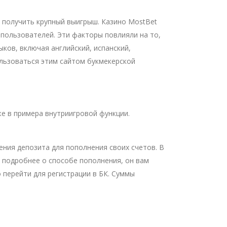
 получить крупный выигрыш. Казино MostBet
пользователей. Эти факторы повлияли на то,
ков, включая английский, испанский,
ользоваться этим сайтом букмекерской
е в примера внутриигровой функции.
ения депозита для пополнения своих счетов. В
 подробнее о способе пополнения, он вам
 перейти для регистрации в БК. Суммы