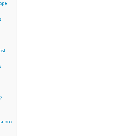
торе
з
ost
ю
?
ьного