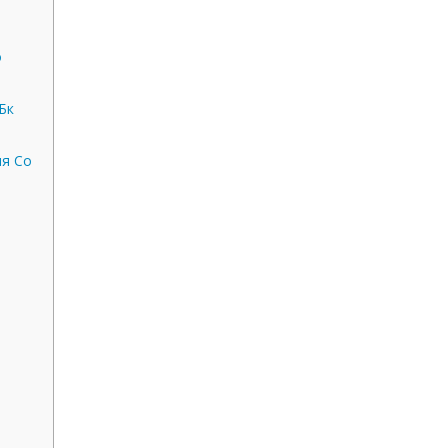
о
Бк
ия Со