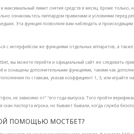
и максимальный лимит снятия средств в месяц. Кроме только, 
ельно ознакомьтесь пиппардом правилами и условиями перед рег
шедших. Эта функция позволяли вам наблюдать и происходящим 
я с интерфейсом же функциями отдельных аппаратов, а также
tbet, вы можете перейти и официальный сайт же следовать при
й и оснащены дополнительными функциями, такими как дополнит
полнения по ставкам, указав коэффициент 1, 3, или играйте на
он, не зависимо от” “его года выпуска. Того пройти верифика
 скан паспорта игрока, но бывают бывали, когда служба безоп
БОЙ ПОМОЩЬЮ МОСТБЕТ?