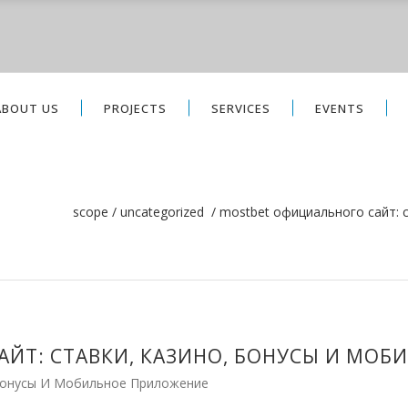
ABOUT US
PROJECTS
SERVICES
EVENTS
scope
/
uncategorized
/
mostbet официального сайт: 
ЙТ: СТАВКИ, КАЗИНО, БОНУСЫ И МО
 Бонусы И Мобильное Приложение