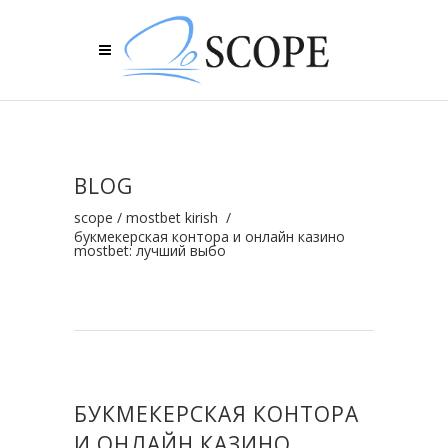
BLOG
scope
/
mostbet kirish
/
букмекерская контора и онлайн казино
mostbet: лучший выбо
БУКМЕКЕРСКАЯ КОНТОРА
И ОНЛАЙН КАЗИНО