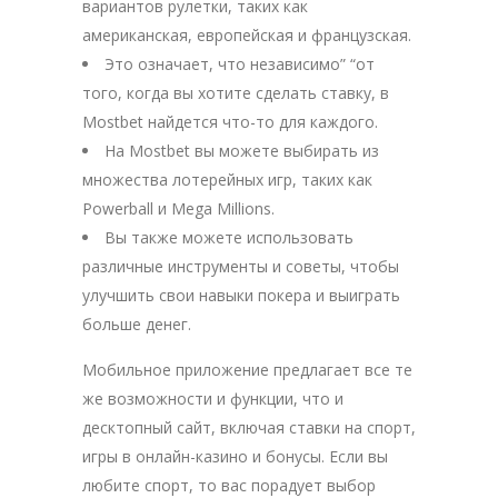
вариантов рулетки, таких как
американская, европейская и французская.
Это означает, что независимо” “от
того, когда вы хотите сделать ставку, в
Mostbet найдется что-то для каждого.
На Mostbet вы можете выбирать из
множества лотерейных игр, таких как
Powerball и Mega Millions.
Вы также можете использовать
различные инструменты и советы, чтобы
улучшить свои навыки покера и выиграть
больше денег.
Мобильное приложение предлагает все те
же возможности и функции, что и
десктопный сайт, включая ставки на спорт,
игры в онлайн-казино и бонусы. Если вы
любите спорт, то вас порадует выбор