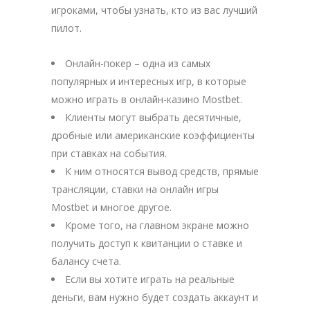
игроками, чтобы узнать, кто из вас лучший
пилот.
Онлайн-покер – одна из самых
популярных и интересных игр, в которые
можно играть в онлайн-казино Mostbet.
Клиенты могут выбрать десятичные,
дробные или американские коэффициенты
при ставках на события.
К ним относятся вывод средств, прямые
трансляции, ставки на онлайн игры
Mostbet и многое другое.
Кроме того, на главном экране можно
получить доступ к квитанции о ставке и
балансу счета.
Если вы хотите играть на реальные
деньги, вам нужно будет создать аккаунт и