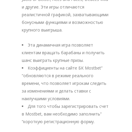
и другие. Эти игры отличаются
реалистичной графикой, захватывающими
бонусными функциями и возможностью
крупного выигрыша.
Эта динамичная игра позволяет
клиентам вращать барабаны и получить
шанс выиграть крупные призы.
Коэффициенты на сайте БК Mostbet”
“обновляются в режиме реального
времени, что позволяет игрокам следить
за изменениями и делать ставки с
наилучшими условиями.
Для того чтобы зарегистрировать счет
в Mostbet, вам необходимо заполнить”
“короткую регистрационную форму.