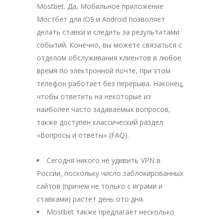
Mostbet. Да, Мобильное приложение
Мостбет для iOS и Android позволяет
делать ставки и следить за результатами
событий. Конечно, вы можете связаться с
отделом обслуживания клиентов в любое
время по электронной почте, при этом
телефон работает без перерыва. Наконец,
чтобы ответить на некоторые из
наиболее часто задаваемых вопросов,
также доступен классический раздел
«Вопросы и ответы» (FAQ).
Сегодня никого не удивить VPN в
России, поскольку число заблокированных
сайтов (причем не только с играми и
ставками) растет день ото дня.
Mostbet также предлагает несколько