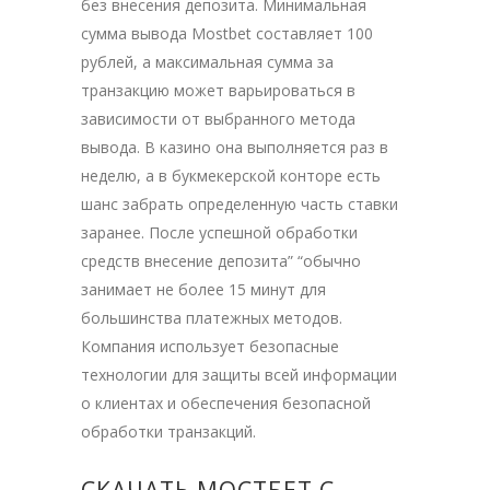
без внесения депозита. Минимальная
сумма вывода Mostbet составляет 100
рублей, а максимальная сумма за
транзакцию может варьироваться в
зависимости от выбранного метода
вывода. В казино она выполняется раз в
неделю, а в букмекерской конторе есть
шанс забрать определенную часть ставки
заранее. После успешной обработки
средств внесение депозита” “обычно
занимает не более 15 минут для
большинства платежных методов.
Компания использует безопасные
технологии для защиты всей информации
о клиентах и обеспечения безопасной
обработки транзакций.