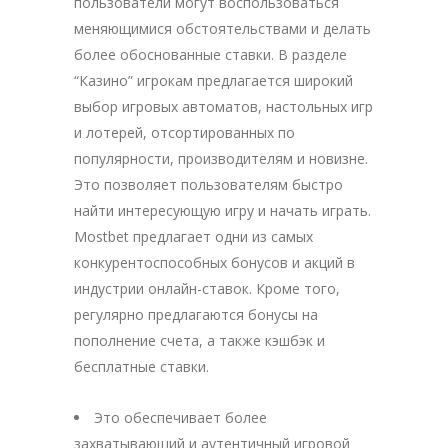
пользователи могут воспользоваться
меняющимися обстоятельствами и делать
более обоснованные ставки. В разделе
“Казино” игрокам предлагается широкий
выбор игровых автоматов, настольных игр
и лотерей, отсортированных по
популярности, производителям и новизне.
Это позволяет пользователям быстро
найти интересующую игру и начать играть.
Mostbet предлагает одни из самых
конкурентоспособных бонусов и акций в
индустрии онлайн-ставок. Кроме того,
регулярно предлагаются бонусы на
пополнение счета, а также кэшбэк и
бесплатные ставки.
Это обеспечивает более
захватывающий и аутентичный игровой