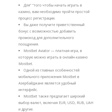
Для” “того чтобы начать играть в
казино, вам необходимо пройти простой
процесс регистрации.
Вы даже получите приветственный
бонус с возможностью добавить
промокод для дополнительного
поощрения.
Mostbet Aviator — платная игра, в
которую можно играть в онлайн-казино
Mostbet.
Одной из главных особенностей
мобильного приложения Mostbet в
Азербайджане является удобный
интерфейс.
Mostbet также предлагает широкий
выбор валют, включая EUR, USD, RUB, UAH
и другие.