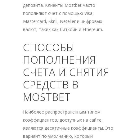
депозита. Клиенты Mostbet часто
пополняют счет с помощью Visa,
Mastercard, Skrill, Neteller и цифровых
валют, таких как биткойн и Ethereum.
СПОСОБЫ
ПОПОЛНЕНИЯ
СЧЕТА И СНЯТИЯ
СРЕДСТВ В
MOSTBET
Наиболее распространенным типом
коэффициентов, доступных на сайте,
являются десятичные коэффициенты. Это
вариант по умолчанию, который