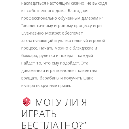
насладиться настоящим казино, не выходя
из собственного дома. Благодаря
профессионально обученным дилерам и”
“реалистичному игровому процессу игры
Live-казино Mostbet обеспечат
захватывающий и увлекательный игровой
процесс. Начать можно с блэкджека и
баккара, рулетки и покера – каждый
найдет то, что ему подойдет. Эта
динамичная игра позволяет клиентам
вращать барабаны и получить шанс
выиграть крупные призы.
МОГУ ЛИ Я
ИГРАТЬ
БЕСПЛАТНО?”