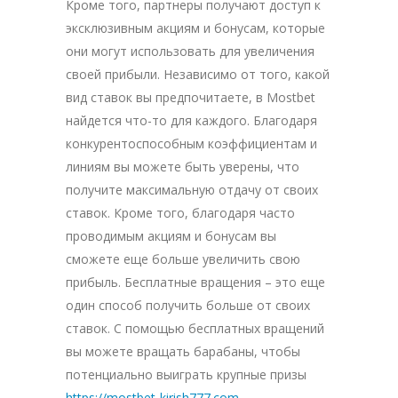
Кроме того, партнеры получают доступ к
эксклюзивным акциям и бонусам, которые
они могут использовать для увеличения
своей прибыли. Независимо от того, какой
вид ставок вы предпочитаете, в Mostbet
найдется что-то для каждого. Благодаря
конкурентоспособным коэффициентам и
линиям вы можете быть уверены, что
получите максимальную отдачу от своих
ставок. Кроме того, благодаря часто
проводимым акциям и бонусам вы
сможете еще больше увеличить свою
прибыль. Бесплатные вращения – это еще
один способ получить больше от своих
ставок. С помощью бесплатных вращений
вы можете вращать барабаны, чтобы
потенциально выиграть крупные призы
https://mostbet-kirish777.com
.