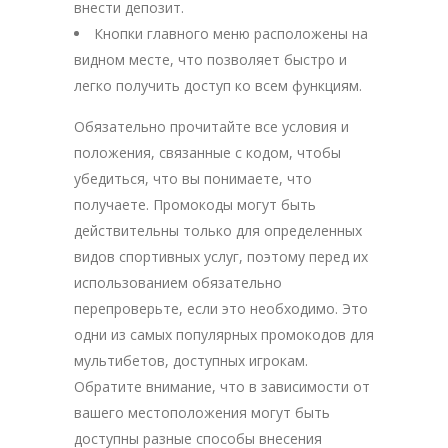
внести депозит.
Кнопки главного меню расположены на
видном месте, что позволяет быстро и
легко получить доступ ко всем функциям.
Обязательно прочитайте все условия и
положения, связанные с кодом, чтобы
убедиться, что вы понимаете, что
получаете. Промокоды могут быть
действительны только для определенных
видов спортивных услуг, поэтому перед их
использованием обязательно
перепроверьте, если это необходимо. Это
одни из самых популярных промокодов для
мультибетов, доступных игрокам.
Обратите внимание, что в зависимости от
вашего местоположения могут быть
доступны разные способы внесения