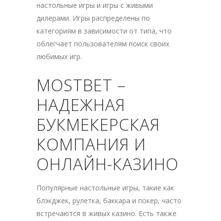
настольные игры и игры с живыми
дилерами. Игры распределены по
категориям в зависимости от типа, что
облегчает пользователям поиск своих
любимых игр.
MOSTBET –
НАДЕЖНАЯ
БУКМЕКЕРСКАЯ
КОМПАНИЯ И
ОНЛАЙН-КАЗИНО
Популярные настольные игры, такие как
блэкджек, рулетка, баккара и покер, часто
встречаются в живых казино. Есть также