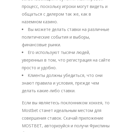
процесс, поскольку игроки могут видеть и
общаться с дилером так же, как в
наземном казино.
Вы можете делать ставки на различные
политические события и выборы,
финансовые рынки.
Его используют тысячи людей,
уверенных в том, что регистрация на сайте
просто и удобно.
Клиенты должны убедиться, что они
знают правила и условия, прежде чем
делать какие-либо ставки.
Если вы являетесь поклонником хоккея, то
Mostbet станет идеальным местом для
совершения ставок. Скачай приложение
MOSTBET, авторизуйся и получи Фриспины