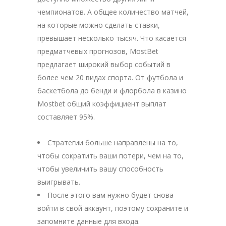
чемпионатов. А общее количество матчей,
на которые можно сделать ставки,
превышает несколько тысяч. Что касается
предматчевых прогнозов, MostBet
предлагает широкий выбор событий в
более чем 20 видах спорта. От футбола и
баскетбола до бенди и флорбола в казино
Mostbet общий коэффициент выплат
составляет 95%.
Стратегии больше направлены на то,
чтобы сократить ваши потери, чем на то,
чтобы увеличить вашу способность
выигрывать.
После этого вам нужно будет снова
войти в свой аккаунт, поэтому сохраните и
запомните данные для входа.