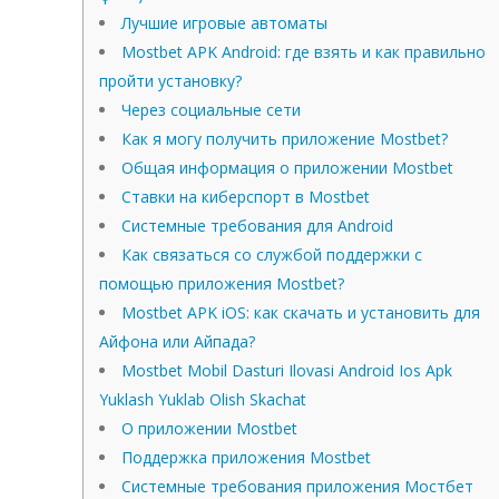
Лучшие игровые автоматы
Mostbet APK Android: где взять и как правильно
пройти установку?
Через социальные сети
Как я могу получить приложение Mostbet?
Общая информация о приложении Mostbet
Ставки на киберспорт в Mostbet
Системные требования для Android
Как связаться со службой поддержки с
помощью приложения Mostbet?
Mostbet APK iOS: как скачать и установить для
Айфона или Айпада?
Mostbet Mobil Dasturi Ilovasi Android Ios Apk
Yuklash Yuklab Olish Skachat
О приложении Mostbet
Поддержка приложения Mostbet
Системные требования приложения Мостбет