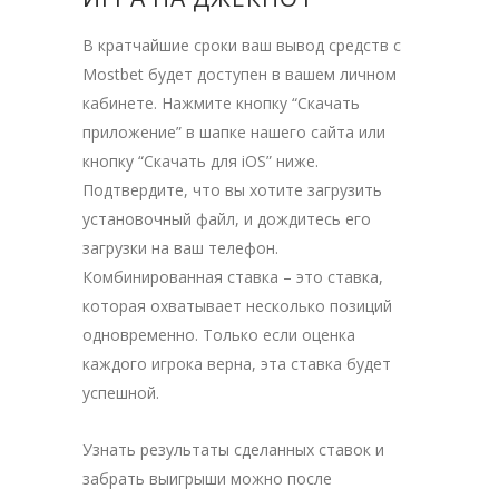
В кратчайшие сроки ваш вывод средств с
Mostbet будет доступен в вашем личном
кабинете. Нажмите кнопку “Скачать
приложение” в шапке нашего сайта или
кнопку “Скачать для iOS” ниже.
Подтвердите, что вы хотите загрузить
установочный файл, и дождитесь его
загрузки на ваш телефон.
Комбинированная ставка – это ставка,
которая охватывает несколько позиций
одновременно. Только если оценка
каждого игрока верна, эта ставка будет
успешной.
Узнать результаты сделанных ставок и
забрать выигрыши можно после