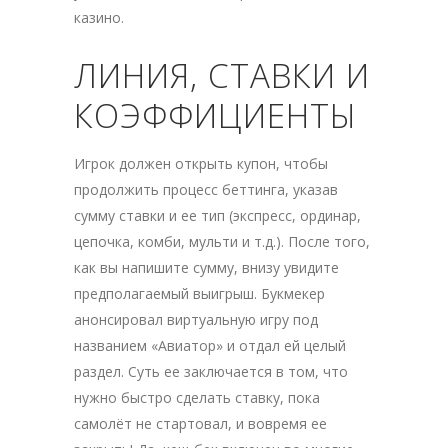
казино.
ЛИНИЯ, СТАВКИ И
КОЭФФИЦИЕНТЫ
Игрок должен открыть купон, чтобы
продолжить процесс беттинга, указав
сумму ставки и ее тип (экспресс, ординар,
цепочка, комби, мульти и т.д.). После того,
как вы напишите сумму, внизу увидите
предполагаемый выигрыш. Букмекер
анонсировал виртуальную игру под
названием «Авиатор» и отдал ей целый
раздел. Суть ее заключается в том, что
нужно быстро сделать ставку, пока
самолёт не стартовал, и вовремя ее