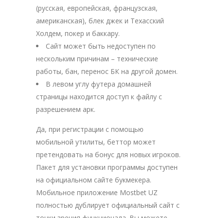
(русская, европейская, французская,
американская), блек джек и Техасский
Холдем, покер и баккару.
Сайт может быть недоступен по
нескольким причинам – технические
работы, бан, перенос БК на другой домен.
В левом углу футера домашней
страницы находится доступ к файлу с
разрешением арк.
Да, при регистрации с помощью
мобильной утилиты, беттор может
претендовать на бонус для новых игроков.
Пакет для установки программы доступен
на официальном сайте букмекера.
Мобильное приложение Mostbet UZ
полностью дублирует официальный сайт с
точки зрения функционала. Вы можете