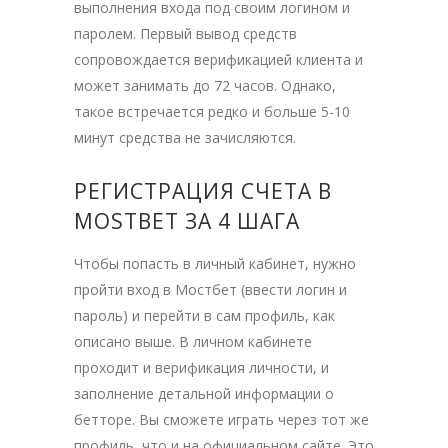
выполнения входа под своим логином и
паролем. Первый вывод средств
сопровождается верификацией клиента и
может занимать до 72 часов. Однако,
такое встречается редко и больше 5-10
минут средства не зачисляются.
РЕГИСТРАЦИЯ СЧЕТА В
MOSTBET ЗА 4 ШАГА
Чтобы попасть в личный кабинет, нужно
пройти вход в Мостбет (ввести логин и
пароль) и перейти в сам профиль, как
описано выше. В личном кабинете
проходит и верификация личности, и
заполнение детальной информации о
бетторе. Вы сможете играть через тот же
профиль, что и на официальном сайте. Это