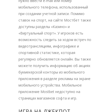
нужно ввести e-mail или номер
мобильного телефона, использованный
при создании учетной записи. Помимо
ставок на спорт, на сайте Мостбет также
доступны разделы «Казино» и
«Виртуальный спорт». У игроков есть
возможность следить за ходом встреч по
видеотрансляциям, инфографике и
спортивной статистике, которая
регулярно обновляется онлайн. Вы также
можете получить информацию об акциях
букмекерской конторы из мобильного
приложения в разделе рекламы на экране
мобильного устройства. Мобильное
приложение Mostbet недоступно на
страницах магазинов софта и игр.
ИГРА НА ДЖЕКПОТ