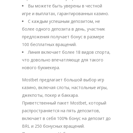
Вы можете быть уверены в честной
игре и выплатах, гарантированных казино.
С каждым успешным депозитом, не
более одного депозита в день, участник
предложения получает бонус в размере
100 бесплатных вращений.
Линия включает более 18 видов спорта,
что довольно впечатляюще для такого
нового букмекера.
Mostbet предлагает большой выбор игр
казино, включая слоты, настольные игры,
джекпоты, покер и баккара.
Приветственный пакет Mostbet, который
распространяется на пять депозитов,
включает в себя 100% бонус на депозит до
BRL и 250 бонусных вращений.