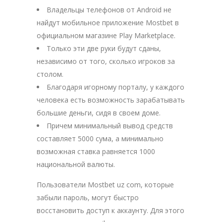
Владельцы телефонов от Android не
найдут мобильное приложение Mostbet в
официальном магазине Play Marketplace.
Только эти две руки будут сданы,
независимо от того, сколько игроков за
столом.
Благодаря игорному порталу, у каждого
человека есть возможность зарабатывать
большие деньги, сидя в своем доме.
Причем минимальный вывод средств
составляет 5000 сума, а минимально
возможная ставка равняется 1000
национальной валюты.
Пользователи Mostbet uz com, которые
забыли пароль, могут быстро
восстановить доступ к аккаунту. Для этого