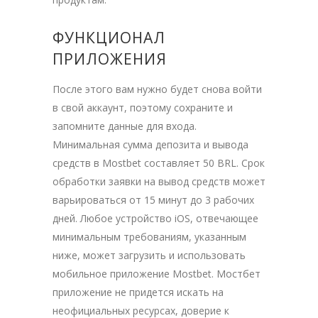
ФУНКЦИОНАЛ
ПРИЛОЖЕНИЯ
После этого вам нужно будет снова войти
в свой аккаунт, поэтому сохраните и
запомните данные для входа.
Минимальная сумма депозита и вывода
средств в Mostbet составляет 50 BRL. Срок
обработки заявки на вывод средств может
варьироваться от 15 минут до 3 рабочих
дней. Любое устройство iOS, отвечающее
минимальным требованиям, указанным
ниже, может загрузить и использовать
мобильное приложение Mostbet. Мостбет
приложение не придется искать на
неофициальных ресурсах, доверие к