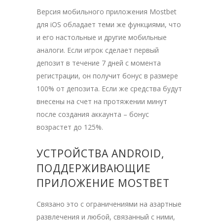
Версия мобильного приложения Mostbet
для iOS обладает теми же функциями, что
и его настольные и другие мобильные
аналоги. Если игрок сделает первый
депозит в течение 7 дней с момента
регистрации, он получит бонус в размере
100% от депозита. Если же средства будут
внесены на счет на протяжении минут
после создания аккаунта – бонус
возрастет до 125%.
УСТРОЙСТВА ANDROID,
ПОДДЕРЖИВАЮЩИЕ
ПРИЛОЖЕНИЕ MOSTBET
Связано это с ограничениями на азартные
развлечения и любой, связанный с ними,