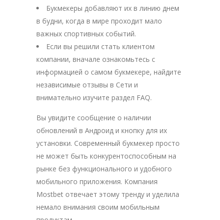
Букмекеры добавляют их в линию днем
в будни, когда в мире проходит мало
важных спортивных событий.
Если вы решили стать клиентом
компании, вначале ознакомьтесь с
информацией о самом букмекере, найдите
независимые отзывы в Сети и
внимательно изучите раздел FAQ.
Вы увидите сообщение о наличии
обновлений в Андроид и кнопку для их
установки. Современный букмекер просто
не может быть конкурентоспособным на
рынке без функционального и удобного
мобильного приложения. Компания
Mostbet отвечает этому тренду и уделила
немало внимания своим мобильным
продуктам.