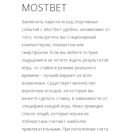
MOSTBET
Заключать пари на исход спортивных
событий с МостБет удобно, независимо от
того, пользуетесь вы стационарным
компьютером, планшетом или
смартфоном. Если вы любите острые
ощущения и не хотите ждать результатов
игры, то ставки в режиме реального
времени – лучший вариант из всех
возможных. Существует множество
вероятных исходов, на которые вы
можете сделать ставку, в зависимости от
специфики каждой игры. Ниже приведен
список опций, которые игроки из
Узбекистана считают наиболее
привлекательными. При пополнении счета