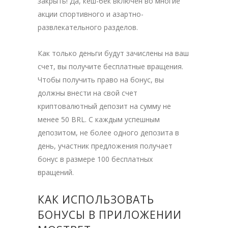
закрыть! Да, кеш-бек включен во многие
акции спортивного и азартно-
развлекательного разделов.
Как только деньги будут зачислены на ваш
счет, вы получите бесплатные вращения.
Чтобы получить право на бонус, вы
должны внести на свой счет
криптовалютный депозит на сумму не
менее 50 BRL. С каждым успешным
депозитом, не более одного депозита в
день, участник предложения получает
бонус в размере 100 бесплатных
вращений.
КАК ИСПОЛЬЗОВАТЬ
БОНУСЫ В ПРИЛОЖЕНИИ