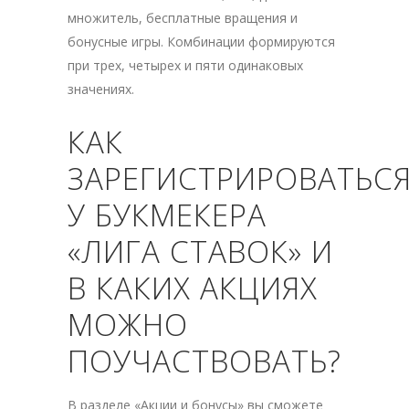
множитель, бесплатные вращения и
бонусные игры. Комбинации формируются
при трех, четырех и пяти одинаковых
значениях.
КАК
ЗАРЕГИСТРИРОВАТЬС
У БУКМЕКЕРА
«ЛИГА СТАВОК» И
В КАКИХ АКЦИЯХ
МОЖНО
ПОУЧАСТВОВАТЬ?
В разделе «Акции и бонусы» вы сможете