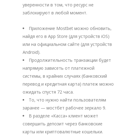
уверенности в том, что ресурс не
заблокируют в любой момент.
Приложение Mostbet можно обновить,
найдя его в App Store (для устройств iOS)
или на официальном сайте (для устройств
Android).
Продолжительность транзакции будет
напрямую зависеть от платежной
системы, в крайних случаях (банковский
перевод и кредитная карта) платеж можно
ожидать спустя 72 часа.
То, что нужно найти пользователям
заранее — мостбет рабочее зеркало 9.
В разделе «Касса» клиент может
совершить депозит через банковские
карты или криптовалютные кошельки.