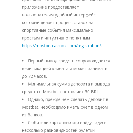
приложение предоставляет
пользователям удобный интерфейс,
который делает процесс ставок на
спортивные события максимально
простым и интуитивно понятным
https://mostbetcasinoz.com/registration/
.
Первый вывод средств сопровождается
верификацией клиента и может занимать
до 72 часов.
Минимальная сумма депозита и вывода
средств в Mostbet составляет 50 BRL.
Однако, прежде чем сделать депозит в
Mostbet, необходимо иметь счет в одном
из банков.
Любители карточных игр найдут здесь
несколько разновидностей рулетки