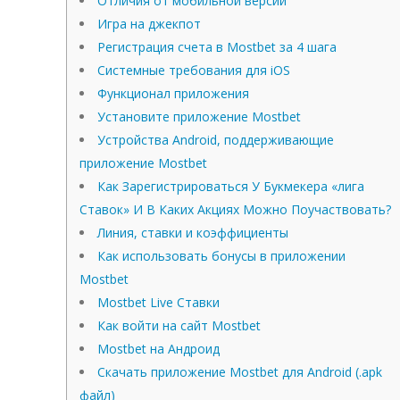
Отличия от мобильной версии
Игра на джекпот
Регистрация счета в Mostbet за 4 шага
Системные требования для iOS
Функционал приложения
Установите приложение Mostbet
Устройства Android, поддерживающие
приложение Mostbet
Как Зарегистрироваться У Букмекера «лига
Ставок» И В Каких Акциях Можно Поучаствовать?
Линия, ставки и коэффициенты
Как использовать бонусы в приложении
Mostbet
Mostbet Live Ставки
Как войти на сайт Mostbet
Mostbet на Андроид
Скачать приложение Mostbet для Android (.apk
файл)