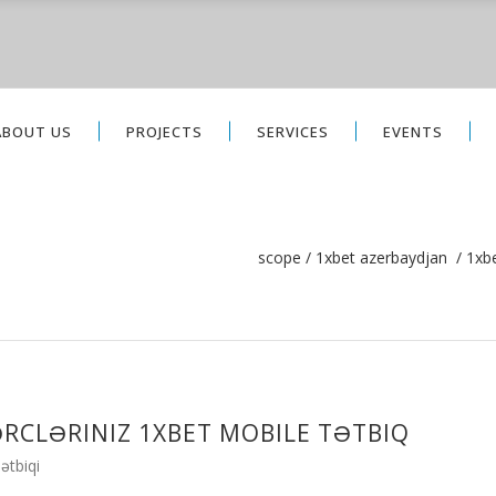
ABOUT US
PROJECTS
SERVICES
EVENTS
scope
/
1xbet azerbaydjan
/
1xbe
ƏRCLƏRINIZ 1XBET MOBILE TƏTBIQ
ətbiqi