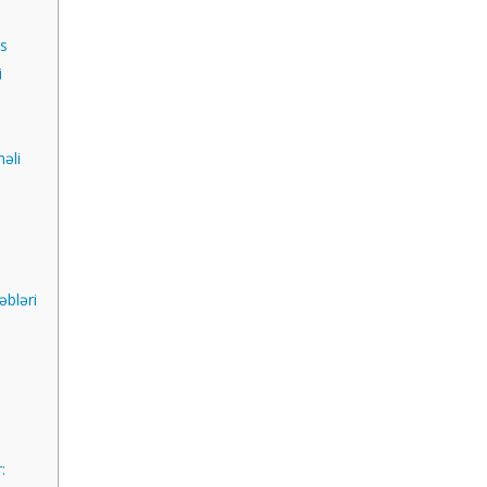
us
i
əli
əbləri
: