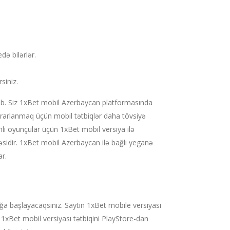
ə bilərlər.
siniz.
ilib. Siz 1xBet mobil Azerbaycan platformasında
yararlanmaq üçün mobil tətbiqlər daha tövsiyə
nlı oyunçular üçün 1xBet mobil versiya ilə
sidir. 1xBet mobil Azerbaycan ilə bağlı yeganə
ar.
ağa başlayacaqsınız. Saytın 1xBet mobile versiyası
in 1xBet mobil versiyası tətbiqini PlayStore-dan