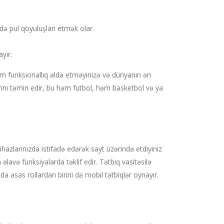
də pul qoyuluşları etmək olar.
yır.
m funksionallıq əldə etməyinizə və dünyanın ən
nı təmin edir, bu həm futbol, ​​həm basketbol və ya
cihazlarınızda istifadə edərək sayt üzərində etdiyiniz
lavə funksiyalarda təklif edir. Tətbiq vasitəsilə
ada əsas rollardan birini də mobil tətbiqlər oynayır.