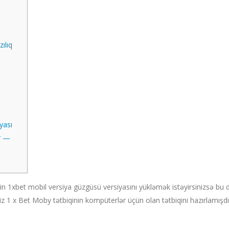
ılıq
yası
ər —
inin 1xbet mobil versiya güzgüsü versiyasını yükləmək istəyirsinizsə 
z 1 x Bet Moby tətbiqinin kompüterlər üçün olan tətbiqini hazırlamışdır