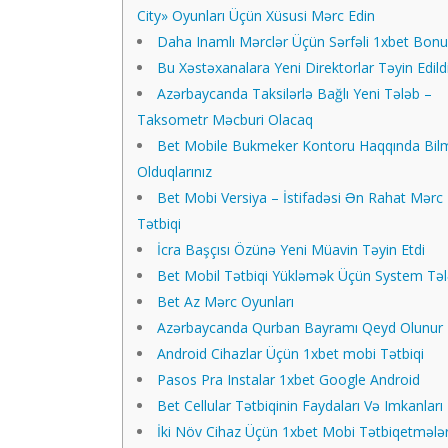
City» Oyunları Üçün Xüsusi Mərc Edin
Daha Inamlı Mərclər Üçün Sərfəli 1xbet Bon
Bu Xəstəxanalara Yeni Direktorlar Təyin Edild
Azərbaycanda Taksilərlə Bağlı Yeni Tələb –
Taksometr Məcburi Olacaq
Bet Mobile Bukmeker Kontoru Haqqında Bilm
Olduqlarınız
Bet Mobi Versiya – İstifadəsi Ən Rahat Mərc
Tətbiqi
İcra Başçısı Özünə Yeni Müavin Təyin Etdi
Bet Mobil Tətbiqi Yükləmək Üçün System Təl
Bet Az Mərc Oyunları
Azərbaycanda Qurban Bayramı Qeyd Olunur
Android Cihazlar Üçün 1xbet mobi Tətbiqi
Pasos Pra Instalar 1xbet Google Android
Bet Cellular Tətbiqinin Faydaları Və Imkanları
İki Növ Cihaz Üçün 1xbet Mobi Tətbiqetmələr