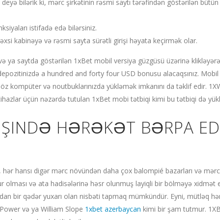
kdə deyə bilərik ki, mərc şirkətinin rəsmi saytı tərəfindən göstərilən b
siyaları istifadə edə bilərsiniz.
si kabinəyə və rəsmi sayta sürətli girişi həyata keçirmək olar.
ə ya saytda göstərilən 1xBet mobil versiya güzgüsü üzərinə klikləyərək 
ozitinizdə a hundred and forty four USD bonusu alacaqsınız. Mobil ciha
 öz kompüter və noutbuklarınızda yükləmək imkanını da təklif edir. 1X
ihazlar üçün nəzərdə tutulan 1xBet mobi tətbiqi kimi bu tətbiqi də yü
IŞINDƏ HƏRƏKƏT BƏRPA EDI
 hər hansı digər mərc növündən daha çox balompié bazarları və mərc k
hur olması və ata hadisələrinə həsr olunmuş layiqli bir bölməyə xidmət et
dan bir qədər yuxarı olan nisbəti tapmaq mümkündür. Eyni, mütləq hər 
Power və ya William Slope
1xbet azerbaycan
kimi bir şam tutmur. 1X