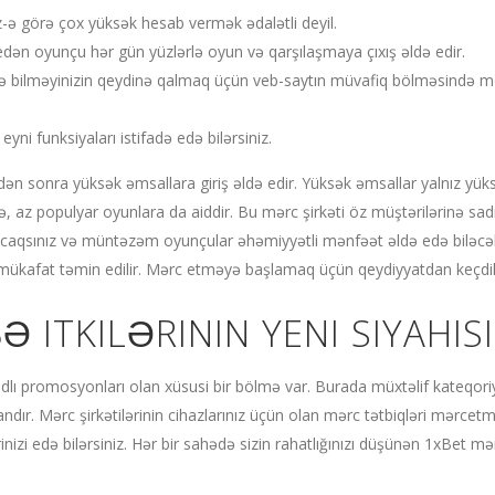
z-ə görə çox yüksək hesab vermək ədalətli deyil.
ı edən oyunçu hər gün yüzlərlə oyun və qarşılaşmaya çıxış əldə edir.
rə bilməyinizin qeydinə qalmaq üçün veb-saytın müvafiq bölməsində m
yni funksiyaları istifadə edə bilərsiniz.
ən sonra yüksək əmsallara giriş əldə edir. Yüksək əmsallar yalnız yüks
ə, az populyar oyunlara da aiddir. Bu mərc şirkəti öz müştərilərinə sa
pacaqsınız və müntəzəm oyunçular əhəmiyyətli mənfəət əldə edə biləcək
r mükafat təmin edilir. Mərc etməyə başlamaq üçün qeydiyyatdan keçdik
 ITKILƏRININ YENI SIYAHISI
ı promosyonları olan xüsusi bir bölmə var. Burada müxtəlif kateqoriya
ır. Mərc şirkətilərinin cihazlarınız üçün olan mərc tətbiqləri mərcet
lərinizi edə bilərsiniz. Hər bir sahədə sizin rahatlığınızı düşünən 1xBet 