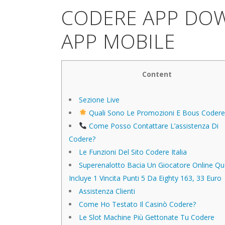
CODERE APP DOW
APP MOBILE
Content
Sezione Live
Quali Sono Le Promozioni E Bous Codere
Come Posso Contattare L’assistenza Di
Codere?
Le Funzioni Del Sito Codere Italia
Superenalotto Bacia Un Giocatore Online Q
Incluye 1 Vincita Punti 5 Da Eighty 163, 33 Euro
Assistenza Clienti
Come Ho Testato Il Casinò Codere?
Le Slot Machine Più Gettonate Tu Codere