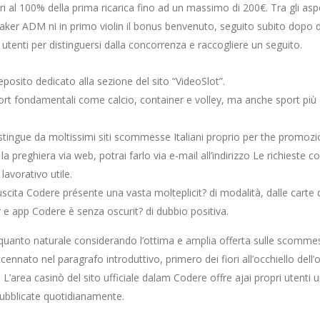
al 100% della prima ricarica fino ad un massimo di 200€. Tra gli aspe
aker ADM ni in primo violin il bonus benvenuto, seguito subito dopo 
 utenti per distinguersi dalla concorrenza e raccogliere un seguito.
osito dedicato alla sezione del sito “VideoSlot”.
sport fondamentali come calcio, container e volley, ma anche sport più d
tingue da moltissimi siti scommesse Italiani proprio per the promozi
 la preghiera via web, potrai farlo via e-mail all’indirizzo Le richies
lavorativo utile.
uscita Codere présente una vasta molteplicit? di modalità, dalle carte 
r e app Codere è senza oscurit? di dubbio positiva.
uanto naturale considerando l’ottima e amplia offerta sulle scommes
ccennato nel paragrafo introduttivo, primero dei fiori all’occhiello del
 L’area casinò del sito ufficiale dalam Codere offre ajai propri utenti u
 pubblicate quotidianamente.