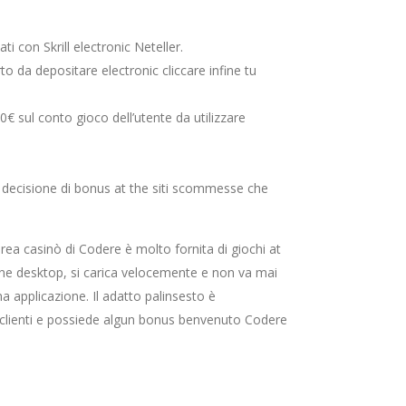
i con Skrill electronic Neteller.
to da depositare electronic cliccare infine tu
€ sul conto gioco dell’utente da utilizzare
la decisione di bonus at the siti scommesse che
rea casinò di Codere è molto fornita di giochi at
rsione desktop, si carica velocemente e non va mai
a applicazione. Il adatto palinsesto è
 clienti e possiede algun bonus benvenuto Codere