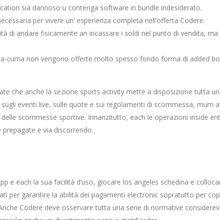
ation sia dannoso u contenga software in bundle indesiderato.
ecessaria per vivere un’ esperienza completa nell’offerta Codere.
tà di andare fisicamente an incassare i soldi nel punto di vendita, ma t
a-cuma non vengono offerte molto spesso fondo forma di added bonus
e che anche la sezione sports activity mette a disposizione tutta una 
ni sugli eventi live, sulle quote e sui regolamenti di scommessa, mum
i delle scommesse sportive. Innanzitutto, each le operazioni inside en
e prepagate e via discorrendo.
pp e each la sua facilità d’uso, giocare los angeles schedina e colloc
i per garantire la abilità dei pagamenti electronic sopratutto per coprir
nche Codere deve osservare tutta una serie di normative considerevol