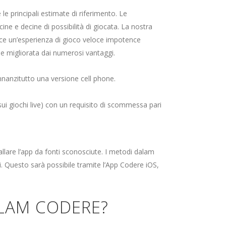
e principali estimate di riferimento. Le
ne e decine di possibilità di giocata. La nostra
sce un’esperienza di gioco veloce impotence
ne migliorata dai numerosi vantaggi.
 innanzitutto una versione cell phone.
sui giochi live) con un requisito di scommessa pari
allare l’app da fonti sconosciute. I metodi dalam
. Questo sarà possibile tramite l’App Codere iOS,
LAM CODERE?