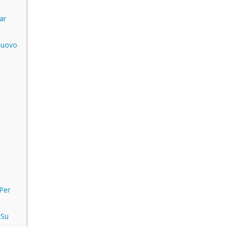
ar
 Nuovo
Per
 Su