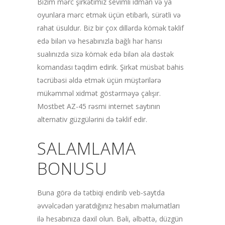
Bizim mərc şirkətimiz sevimli idman və ya
oyunlara mərc etmək üçün etibarlı, sürətli və
rahat üsuldur. Biz bir çox dillərdə kömək təklif
edə bilən və hesabınızla bağlı hər hansı
sualınızda sizə kömək edə bilən əla dəstək
komandası təqdim edirik. Şirkət müsbət bahis
təcrübəsi əldə etmək üçün müştərilərə
mükəmməl xidmət göstərməyə çalışır.
Mostbet AZ-45 rəsmi internet saytının
alternativ güzgülərini də təklif edir.
SALAMLAMA
BONUSU
Buna görə də tətbiqi endirib veb-saytda
əvvəlcədən yaratdığınız hesabın məlumatları
ilə hesabınıza daxil olun. Bəli, əlbəttə, düzgün