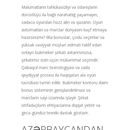
Məlumatların təhlükəsizliyi və ödənişlərin
dürüstlüyü ilə bağlı narahatlığ yaşamayın,
sadəcə oyundan həzz alın və qazanın. Oyun
avtomatları və mərclər dünyasını kəşf etməyə
hazırsınızmı? Əla bonuslar, çoxlu seçimlər və
yüksək səviyyəli müştəri xidməti təklif edən
onlayn bukmeker şirkəti axtarırsınızsa,
şirkətimiz sizin üçün mükəmməl seçimdir.
Qabaqcıl mərc texnologiyası və sadə
qeydiyyat prosesi ilə həqiqətən əla oyun
təcrübəsi təmin edilir. Bukmeker kontoru daim
bonus sisteminin genişləndirilməsi və
mərclərin sayı üzərində işləyir. Şirkət
istifadəçilərin ehtiyaclarına diqqət yetirir və
gecə-gündüz texniki dəstək göstərir.
AZƏRBAYCANDAN