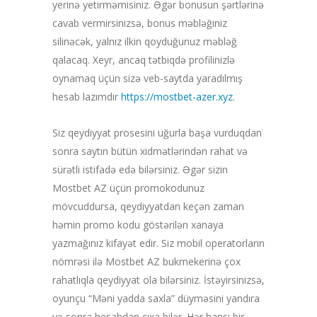
yerinə yetirməmisiniz. Əgər bonusun şərtlərinə
cavab vermirsinizsə, bonus məbləğiniz
silinəcək, yalnız ilkin qoyduğunuz məbləğ
qalacaq. Xeyr, ancaq tətbiqdə profilinizlə
oynamaq üçün sizə veb-saytda yaradılmış
hesab lazımdır
https://mostbet-azer.xyz
.
Siz qeydiyyat prosesini uğurla başa vurduqdan
sonra saytın bütün xidmətlərindən rahat və
sürətli istifadə edə bilərsiniz. Əgər sizin
Mostbet AZ üçün promokodunuz
mövcuddursa, qeydiyyatdan keçən zaman
həmin promo kodu göstərilən xanaya
yazmağınız kifayət edir. Siz mobil operatorların
nömrəsi ilə Mostbet AZ bukmekerinə çox
rahatlıqla qeydiyyat ola bilərsiniz. İstəyirsinizsə,
oyunçu “Məni yadda saxla” düyməsini yandıra
və sonra hesabdan çıxa bilər. Hər hansı bir