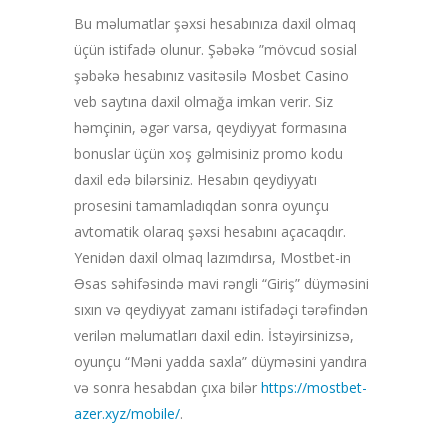
Bu məlumatlar şəxsi hesabınıza daxil olmaq
üçün istifadə olunur. Şəbəkə ”mövcud sosial
şəbəkə hesabınız vasitəsilə Mosbet Casino
veb saytına daxil olmağa imkan verir. Siz
həmçinin, əgər varsa, qeydiyyat formasına
bonuslar üçün xoş gəlmisiniz promo kodu
daxil edə bilərsiniz. Hesabın qeydiyyatı
prosesini tamamladıqdan sonra oyunçu
avtomatik olaraq şəxsi hesabını açacaqdır.
Yenidən daxil olmaq lazımdırsa, Mostbet-in
Əsas səhifəsində mavi rəngli “Giriş” düyməsini
sıxın və qeydiyyat zamanı istifadəçi tərəfindən
verilən məlumatları daxil edin. İstəyirsinizsə,
oyunçu “Məni yadda saxla” düyməsini yandıra
və sonra hesabdan çıxa bilər
https://mostbet-
azer.xyz/mobile/
.