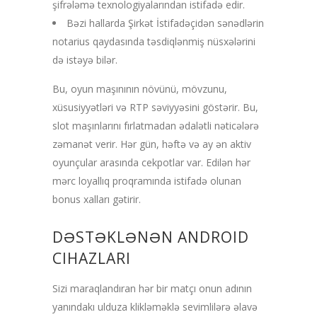
şifrələmə texnologiyalarından istifadə edir.
Bəzi hallarda Şirkət İstifadəçidən sənədlərin
notarius qaydasında təsdiqlənmiş nüsxələrini
də istəyə bilər.
Bu, oyun maşınının növünü, mövzunu,
xüsusiyyətləri və RTP səviyyəsini göstərir. Bu,
slot maşınlarını fırlatmadan ədalətli nəticələrə
zəmanət verir. Hər gün, həftə və ay ən aktiv
oyunçular arasında cekpotlar var. Edilən hər
mərc loyallıq proqramında istifadə olunan
bonus xalları gətirir.
DƏSTƏKLƏNƏN ANDROID
CIHAZLARI
Sizi maraqlandıran hər bir matçı onun adının
yanındakı ulduza klikləməklə sevimlilərə əlavə