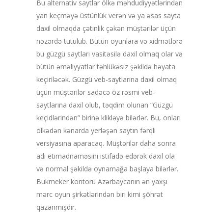
Bu alternativ saytlar ölkə məhdudiyyətlərindən
yan keçməyə üstünlük verən və ya əsas sayta
daxil olmaqda çətinlik çəkən müştərilər üçün
nəzərdə tutulub. Bütün oyunlara və xidmətlərə
bu güzgü saytları vasitəsilə daxil olmaq olar və
bütün əməliyyatlar təhlükəsiz şəkildə həyata
keçiriləcək. Güzgü veb-saytlarına daxil olmaq
üçün müştərilər sadəcə öz rəsmi veb-
saytlarına daxil olub, təqdim olunan “Güzgü
keçidlərindən” birinə klikləyə bilərlər. Bu, onları
ölkədən kənarda yerləşən saytın fərqli
versiyasına aparacaq. Müştərilər daha sonra
adi etimadnaməsini istifadə edərək daxil ola
və normal şəkildə oynamağa başlaya bilərlər.
Bukmeker kontoru Azərbaycanın ən yaxşı
mərc oyun şirkətlərindən biri kimi şöhrət
qazanmışdır.