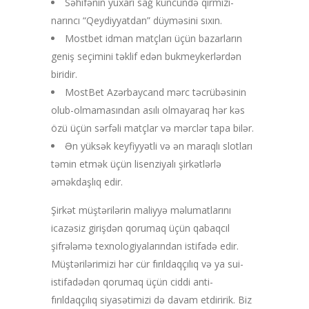
Səhifənin yuxarı sağ küncündə qırmızı-
narıncı “Qeydiyyatdan” düyməsini sıxın.
Mostbet idman matçları üçün bazarların
geniş seçimini təklif edən bukmeykerlərdən
biridir.
MostBet Azərbaycand mərc təcrübəsinin
olub-olmamasından asılı olmayaraq hər kəs
özü üçün sərfəli matçlar və mərclər tapa bilər.
Ən yüksək keyfiyyətli və ən maraqlı slotları
təmin etmək üçün lisenziyalı şirkətlərlə
əməkdaşlıq edir.
Şirkət müştərilərin maliyyə məlumatlarını
icazəsiz girişdən qorumaq üçün qabaqcıl
şifrələmə texnologiyalarından istifadə edir.
Müştərilərimizi hər cür fırıldaqçılıq və ya sui-
istifadədən qorumaq üçün ciddi anti-
fırıldaqçılıq siyasətimizi də davam etdiririk. Biz