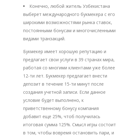
Конечно, любой житель Узбекистана
выберет международного букмекера с его
широкими возможностями рынка ставок,
постоянными бонусам и многочисленными
видами транзакций.
Букмекер имеет хорошую репутацию и
предлагает свои услуги в 39 странах мира,
работая со многими клиентами уже более
12-ти лет. Букмекер предлагает внести
депозит в течение 15-ти минут после
создания учетной записи. Если данное
условие будет выполнено, к
приветственному бонусу компания
добавит еще 25%, чтоб получилась
итоговая сумма 125%. Смысл игры состоит
в том, чтобы вовремя остановить пари, и