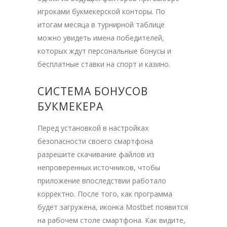
игроками букмекерской конторы. По
итогам месяца в турнирной таблице
можно увидеть имена победителей,
которых ждут персональные бонусы и
бесплатные ставки на спорт и казино.
СИСТЕМА БОНУСОВ
БУКМЕКЕРА
Перед установкой в настройках
безопасности своего смартфона
разрешите скачивание файлов из
непроверенных источников, чтобы
приложение впоследствии работало
корректно. После того, как программа
будет загружена, иконка Mostbet появится
на рабочем столе смартфона. Как видите,