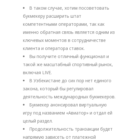
В таком случае, хотим посоветовать
букмекеру расширить штат
компетентными операторами, так как
именно обратная связь является одним из
ключевых моментов в сотрудничестве
клиента и оператора ставок.
Вы получите отличный функционал и
такой же масштабный спортивный рынок,
включая LIVE.
В Узбекистане до сих пор нет единого
закона, который бы регулировал
деятельность международных букмекеров.
Букмекер анонсировал виртуальную
игру под названием «Авиатор» и отдал ей
целый раздел.
Продолжительность транзакции будет
напрямую зависеть от платежной