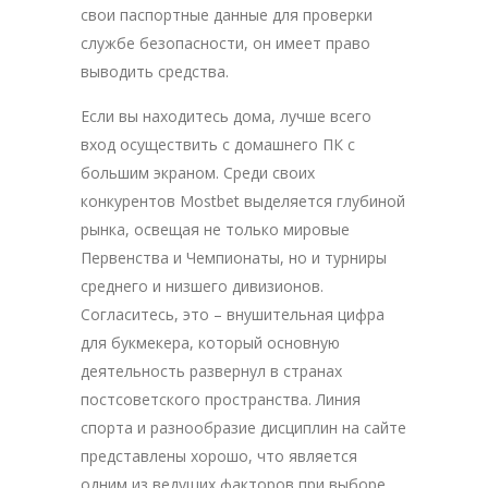
свои паспортные данные для проверки
службе безопасности, он имеет право
выводить средства.
Если вы находитесь дома, лучше всего
вход осуществить с домашнего ПК с
большим экраном. Среди своих
конкурентов Mostbet выделяется глубиной
рынка, освещая не только мировые
Первенства и Чемпионаты, но и турниры
среднего и низшего дивизионов.
Согласитесь, это – внушительная цифра
для букмекера, который основную
деятельность развернул в странах
постсоветского пространства. Линия
спорта и разнообразие дисциплин на сайте
представлены хорошо, что является
одним из ведущих факторов при выборе