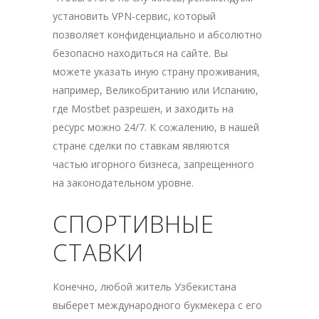
установить VPN-сервис, который
позволяет конфиденциально и абсолютно
безопасно находиться на сайте. Вы
можете указать иную страну проживания,
например, Великобританию или Испанию,
где Mostbet разрешен, и заходить на
ресурс можно 24/7. К сожалению, в нашей
стране сделки по ставкам являются
частью игорного бизнеса, запрещенного
на законодательном уровне.
СПОРТИВНЫЕ
СТАВКИ
Конечно, любой житель Узбекистана
выберет международного букмекера с его