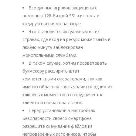
Все данные игроков защищены с
помощью 128-битной SSL-системы и
кодируются прямо на входе.
Это становится актуальным в тех
странах, где вход на ресурс может быть в
любую минуту заблокирован
монопольными службами.
В таком случае, хотим посоветовать
букмекеру расширить штат
компетентными операторами, так как
именно обратная связь является одним из
ключевых моментов в сотрудничестве
клиента и оператора ставок.
Перед установкой в настройках
безопасности своего смартфона
разрешите скачивание файлов из
непроверенных источников, чтобы