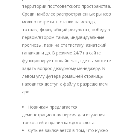
территории постсоветского пространства.
Среди наиболее распространенных рынков
можно встретить ставки на исходы,
тоталы, форы, общий результат, победу в
первом/втором тайме, индивидуальные
прогнозы, пари на статистику, азиатский
гандикап и др. В режиме 24/7 на сайте
функционирует онлайн-чат, где вы можете
задать вопрос дежурному менеджеру. В
левом углу футера домашней страницы
находится доступ к файлу с разрешением
арк.
Новичкам предлагается
демонстрационная версия для изучения
тонкостей и правил каждого слота.
Суть ее заключается в том, что нужно