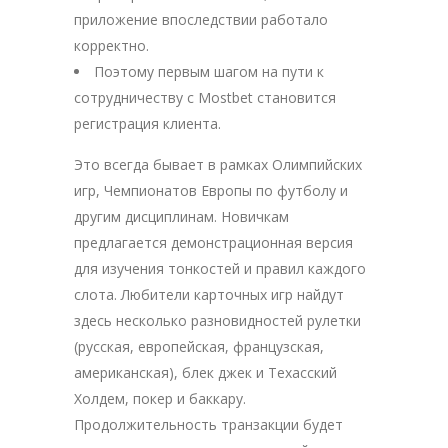
приложение впоследствии работало
корректно.
Поэтому первым шагом на пути к
сотрудничеству с Mostbet становится
регистрация клиента.
Это всегда бывает в рамках Олимпийских
игр, Чемпионатов Европы по футболу и
другим дисциплинам. Новичкам
предлагается демонстрационная версия
для изучения тонкостей и правил каждого
слота. Любители карточных игр найдут
здесь несколько разновидностей рулетки
(русская, европейская, французская,
американская), блек джек и Техасский
Холдем, покер и баккару.
Продолжительность транзакции будет