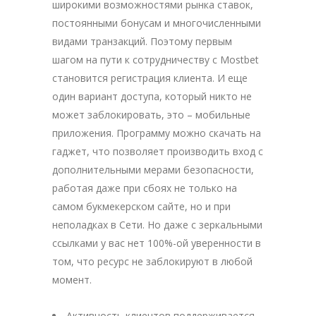
широкими возможностями рынка ставок,
постоянными бонусам и многочисленными
видами транзакций. Поэтому первым
шагом на пути к сотрудничеству с Mostbet
становится регистрация клиента. И еще
один вариант доступа, который никто не
может заблокировать, это – мобильные
приложения. Программу можно скачать на
гаджет, что позволяет производить вход с
дополнительными мерами безопасности,
работая даже при сбоях не только на
самом букмекерском сайте, но и при
неполадках в Сети. Но даже с зеркальными
ссылками у вас нет 100%-ой уверенности в
том, что ресурс не заблокируют в любой
момент.
Активность клиентов поддерживается