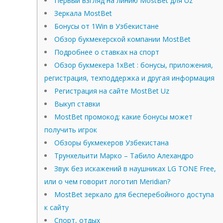
Первый взгляд на линию MostBet для Uz
Зеркала MostBet
Бонусы от 1Win в Узбекистане
Обзор букмекерской компании MostBet
Подробнее о ставках на спорт
Обзор букмекера 1xBet : бонусы, приложения,
регистрация, техподдержка и другая информация
Регистрация на сайте MostBet Uz
Выкуп ставки
MostBet промокод: какие бонусы может
получить игрок
Обзоры букмекеров Узбекистана
Трунхельити Марко – Табило Алехандро
Звук без искажений в наушниках LG TONE Free,
или о чем говорит логотип Meridian?
MostBet зеркало для бесперебойного доступа
к сайту
Спорт, отдых