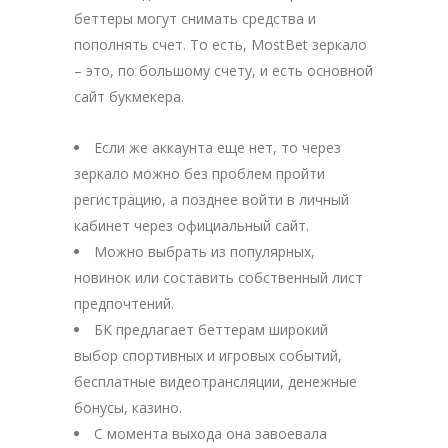
беттеры могут снимать средства и
пополнять счет. То есть, MostBet зеркало
– это, по большому счету, и есть основной
сайт букмекера.
Если же аккаунта еще нет, то через
зеркало можно без проблем пройти
регистрацию, а позднее войти в личный
кабинет через официальный сайт.
Можно выбрать из популярных,
новинок или составить собственный лист
предпочтений.
БК предлагает беттерам широкий
выбор спортивных и игровых событий,
бесплатные видеотрансляции, денежные
бонусы, казино.
С момента выхода она завоевала