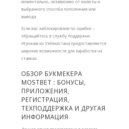
моментально, независимо от валюты и
выбранного способа пополнения или
вывода.
Если вас заблокировали по ошибке –
обращайтесь в службу поддержки.
Игрокам из Узбекистана предоставляются
широкие возможности для заработка на
ставках.
ОБЗОР БУКМЕКЕРА
MOSTBET : БОНУСЫ,
ПРИЛОЖЕНИЯ,
РЕГИСТРАЦИЯ,
ТЕХПОДДЕРЖКА И ДРУГАЯ
ИНФОРМАЦИЯ