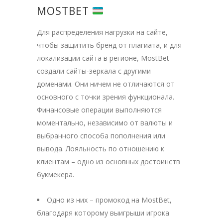
MOSTBET
Для распределения нагрузки на сайте,
чтобы защитить бренд от плагиата, и для
локализации сайта в регионе, MostBet
создали сайты-зеркала с другими
доменами. Они ничем не отличаются от
основного с точки зрения функционала.
Финансовые операции выполняются
моментально, независимо от валюты и
выбранного способа пополнения или
вывода. Лояльность по отношению к
клиентам – одно из основных достоинств
букмекера.
Одно из них – промокод на MostBet,
благодаря которому выигрыши игрока