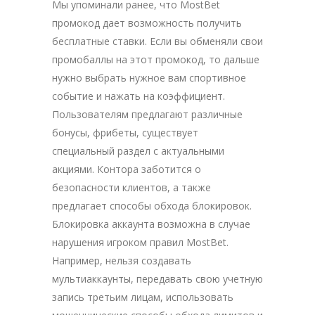
Мы упоминали ранее, что MostBet
промокод дает возможность получить
бесплатные ставки. Если вы обменяли свои
промобаллы на этот промокод, то дальше
нужно выбрать нужное вам спортивное
событие и нажать на коэффициент.
Пользователям предлагают различные
бонусы, фрибеты, существует
специальный раздел с актуальными
акциями. Контора заботится о
безопасности клиентов, а также
предлагает способы обхода блокировок.
Блокировка аккаунта возможна в случае
нарушения игроком правил MostBet.
Например, нельзя создавать
мультиаккаунты, передавать свою учетную
запись третьим лицам, использовать