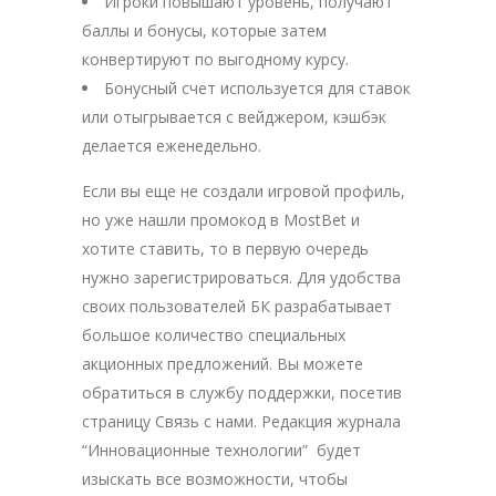
Игроки повышают уровень, получают
баллы и бонусы, которые затем
конвертируют по выгодному курсу.
Бонусный счет используется для ставок
или отыгрывается с вейджером, кэшбэк
делается еженедельно.
Если вы еще не создали игровой профиль,
но уже нашли промокод в MostBet и
хотите ставить, то в первую очередь
нужно зарегистрироваться. Для удобства
своих пользователей БК разрабатывает
большое количество специальных
акционных предложений. Вы можете
обратиться в службу поддержки, посетив
страницу Связь с нами. Редакция журнала
“Инновационные технологии” будет
изыскать все возможности, чтобы