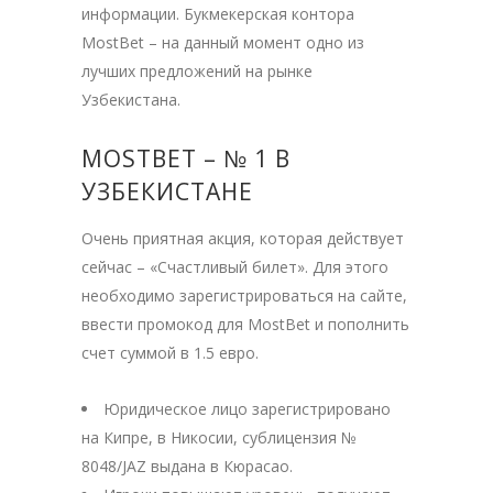
информации. Букмекерская контора
MostBet – на данный момент одно из
лучших предложений на рынке
Узбекистана.
MOSTBET – № 1 В
УЗБЕКИСТАНЕ
Очень приятная акция, которая действует
сейчас – «Счастливый билет». Для этого
необходимо зарегистрироваться на сайте,
ввести промокод для MostBet и пополнить
счет суммой в 1.5 евро.
Юридическое лицо зарегистрировано
на Кипре, в Никосии, сублицензия №
8048/JAZ выдана в Кюрасао.