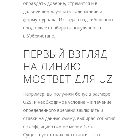
оправдать доверие, стремится и в
дальнейшем улучшить содержание и
форму журнала. Из года в год киберспорт
продолжает набирать популярность
в Узбекистане.
ПЕРВЫЙ ВЗГЛЯД
НА ЛИНИЮ
MOSTBET ДЛЯ UZ
Например, вы получили бонус в размере
UZS, и необходимое условие – в течение
определенного времени заключить 3
ставки на данную сумму, выбирая события
с коэффициентом не менее 1.75.
Существует страховка ставки – это