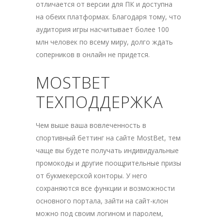
отличается от версии для ПК и доступна
на обеих платформах. Благодаря тому, что
аудитория игры насчитывает более 100
млн человек по всему миру, долго ждать
соперников в онлайн не придется.
MOSTBET
ТЕХПОДДЕРЖКА
Чем выше ваша вовлеченность в
спортивный беттинг на сайте MostBet, тем
чаще вы будете получать индивидуальные
промокоды и другие поощрительные призы
от букмекерской конторы. У него
сохраняются все функции и возможности
основного портала, зайти на сайт-клон
можно под своим логином и паролем,