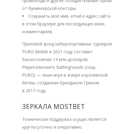
промокоды и другие поощрительные призы
от букмекерской конторы.
Сохранить моё имя, email и адрес сайта
в этом браузере для последующих моих
комментариев.
Призовой фонд киберспортивных турниров
PUBG Mobile в 2021 году составит
баснословные 14 млн долларов.
PlayerUnknown’s Battlegrounds (сокр.
PUBG) — экшн-игра в жанре королевской
битвы, созданная Бренданом Грином
в 2017 году.
ЗЕРКАЛА MOSTBET
Техническая поддержка осуществляется
круглосуточно и оперативно.