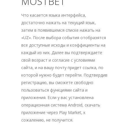
MOSTBET
Что касается языка интерфейса,
достаточно нажать на текущий язык,
затем в появившемся списке нажать на
«UZ». После выбора события отобразятся
все доступные исходы и коэффициенты на
каждый из них. Далее вы подтверждаете
свой возраст и согласие с условиями
сайта, и на вашу почту придет ссылка, по
которой нужно будет перейти. Подтвердив
регистрацию, вы сможете свободно
пользоваться функциями сайта и
приложения. Если у вас установлена
операционная система Android, скачать
приложение через Play Market, к
сожалению, не получится.