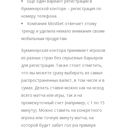
Еще один вариант регистрации в
букмекерской конторе – регистрация по
номеру телефона.
Компания Mostbet отвечает этому
тренду и уделила немало внимания своим
мобильным продуктам.
Букмекерская контора принимает игроков
из разных стран без серьезных барьеров
для регистрации. Также стоит отметить,
что вы можете сразу выбирать из самых
распространенных валют, в том числе и в
сумах. Делать ставки можно как на исход
всего матча или игры, так и на
промежуточный счет (например, с 1 по 15
минуту). Можно ставить на конкретного
игрока или точную минуту матча, на
которой будет забит гол (на примере