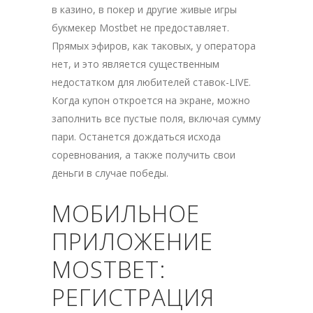
в казино, в покер и другие живые игры
букмекер Mostbet не предоставляет.
Прямых эфиров, как таковых, у оператора
нет, и это является существенным
недостатком для любителей ставок-LIVE.
Когда купон откроется на экране, можно
заполнить все пустые поля, включая сумму
пари. Останется дождаться исхода
соревнования, а также получить свои
деньги в случае победы.
МОБИЛЬНОЕ
ПРИЛОЖЕНИЕ
MOSTBET:
РЕГИСТРАЦИЯ