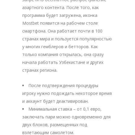
азартного контента. После того, как
программа будет загружена, иконка
Mostbet появится на рабочем столе
смартфона. Она работает почти в 100
странах мира и пользуется популярностью
у многих гемблеров и бетторов. Как
только компания открылась, она сразу
начала работать Узбекистане и других
странах региона.
После подтверждения процедуры
игроку нужно подождать некоторое время
и аккаунт будет деактивирован.
Минимальная ставка – от 0,1 евро,
заключать пари можно одновременно для
двух блоков, размещенных под
взлетающим самолетом.