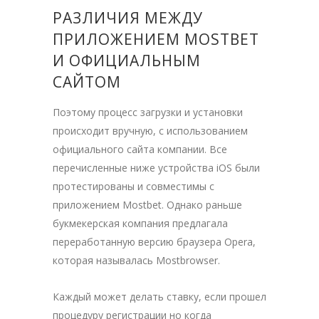
РАЗЛИЧИЯ МЕЖДУ
ПРИЛОЖЕНИЕМ MOSTBET
И ОФИЦИАЛЬНЫМ
САЙТОМ
Поэтому процесс загрузки и установки
происходит вручную, с использованием
официального сайта компании. Все
перечисленные ниже устройства iOS были
протестированы и совместимы с
приложением Mostbet. Однако раньше
букмекерская компания предлагала
переработанную версию браузера Opera,
которая называлась Mostbrowser.
Каждый может делать ставку, если прошел
процедуру регистрации но когда