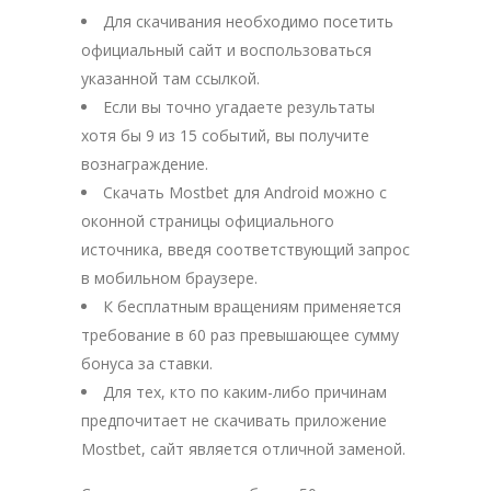
Для скачивания необходимо посетить
официальный сайт и воспользоваться
указанной там ссылкой.
Если вы точно угадаете результаты
хотя бы 9 из 15 событий, вы получите
вознаграждение.
Скачать Mostbet для Android можно с
оконной страницы официального
источника, введя соответствующий запрос
в мобильном браузере.
К бесплатным вращениям применяется
требование в 60 раз превышающее сумму
бонуса за ставки.
Для тех, кто по каким-либо причинам
предпочитает не скачивать приложение
Mostbet, сайт является отличной заменой.