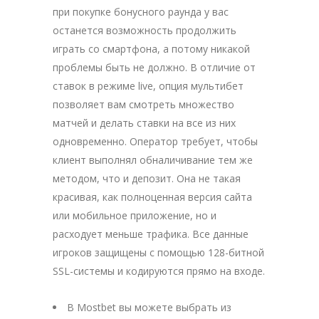
при покупке бонусного раунда у вас
останется возможность продолжить
играть со смартфона, а потому никакой
проблемы быть не должно. В отличие от
ставок в режиме live, опция мультибет
позволяет вам смотреть множество
матчей и делать ставки на все из них
одновременно. Оператор требует, чтобы
клиент выполнял обналичивание тем же
методом, что и депозит. Она не такая
красивая, как полноценная версия сайта
или мобильное приложение, но и
расходует меньше трафика. Все данные
игроков защищены с помощью 128-битной
SSL-системы и кодируются прямо на входе.
В Mostbet вы можете выбрать из