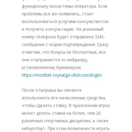
функционалу экосистемы оператора. Если
проблемы все же появились, стоит
воспользоваться услугами консультантом
и получить консультацию. На указанный
номер телефона будет отправлено SMS-
сообщение с кодом подтверждения. Сразу
отметим, что бонусы не бесплатные, все
они отыгрываются по вейджеру,
установленному букмекером
https://mostbet-royxatga-olish.com/login/
.
После отыгрыша вы сможете
использовать все начисленные средства,
чтобы сделать ставку. В приложении игрок
может делать ставки на более, чем 20
различных спортивных дисциплин, а также
киберспорт. При этом возможности играть