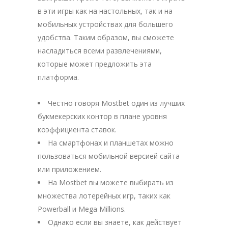
в эти игры как на настольных, так и на
мобильных устройствах для большего
удобства. Таким образом, вы сможете
насладиться всеми развлечениями,
которые может предложить эта
платформа.
Честно говоря Mostbet один из лучших
букмекерских контор в плане уровня
коэффициента ставок.
На смартфонах и планшетах можно
пользоваться мобильной версией сайта
или приложением.
На Mostbet вы можете выбирать из
множества лотерейных игр, таких как
Powerball и Mega Millions.
Однако если вы знаете, как действует