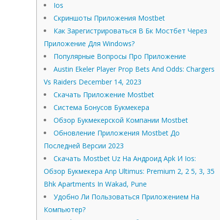
Ios
Скриншоты Приложения Mostbet
Как Зарегистрироваться В Бк Мостбет Через
Приложение Для Windows?
Популярные Вопросы Про Приложение
Austin Ekeler Player Prop Bets And Odds: Chargers
Vs Raiders December 14, 2023
Скачать Приложение Mostbet
Система Бонусов Букмекера
Обзор Букмекерской Компании Mostbet
Обновление Приложения Mostbet До
Последней Версии 2023
Скачать Mostbet Uz На Андроид Apk И Ios:
Обзор Букмекера Anp Ultimus: Premium 2, 2 5, 3, 35
Bhk Apartments In Wakad, Pune
Удобно Ли Пользоваться Приложением На
Компьютер?