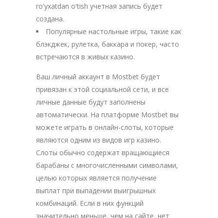
roʻyxatdan oʻtish учетная запись будет
создана.
Популярные настольные игры, такие как
блэкджек, рулетка, баккара и покер, часто
встречаются в живых казино.
Ваш личный аккаунт в Mostbet будет
привязан к этой социальной сети, и все
личные данные будут заполнены
автоматически. На платформе Mostbet вы
можете играть в онлайн-слоты, которые
являются одним из видов игр казино.
Слоты обычно содержат вращающиеся
барабаны с многочисленными символами,
целью которых является получение
выплат при выпадении выигрышных
комбинаций. Если в них функций
значительно меньше, чем на сайте, нет