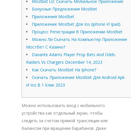
Mostbet Uz: Скачать Мобильное Приложение
Бонусные Предложения Mostbet
Приложения Mostbet
Приложение Mostbet Для Ios (iphone И Ipad)
Процесс Регистрации В Приложении Mostbet
Можно Ли Скачать На Компьютер Приложение
Мостбет С Казино?
Davante Adams Player Prop Bets And Odds:
Raiders Vs Chargers December 14, 2023
Как Скачать Mostbet На Iphone?
Скачать Приложение Mostbet Для Android Apk
И Ios В 1 Клик 2023
Можно использовать вход с мобильного
устройства как отдельный экран, чтобы
следить за счетом прямой трансляции или
балансом при вращении барабанов. Даже