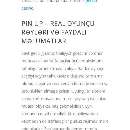
vasitəsilə də istifadə edə bilərsiniz
pin up
casino
.
PIN UP – REAL OYUNÇU
RƏYLƏRI VƏ FAYDALI
MƏLUMATLAR
Sayt gecə-gündüz fəaliyyət göstərir və onun
mütəxəssisləri istifadəçilər üçün maksimum
rahatlığı təmin etməyə çalışır. Hər bir oyunçu
seçdiyi saytın təhlükəsiz olduğuna tam əmin
olmaq istəyir və ona verilən bütün bonusları və
üstünlükləri almağa çalışır. Oyunçular slotlara
və ya kart masalarına mərc qoymaq istəsələr,
müasir obyektə baş çəkməlidirlər. Eyni
zamanda qeyd etməliyik ki, qeydiyyatdan
keçmədən də istifadəçilər pulsuz rejimdə mərc
edə bilərlər. Eyni zamanda demo rejmdə