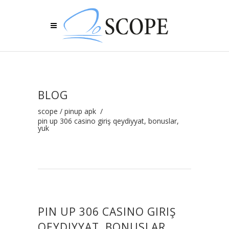
BLOG
scope
/
pinup apk
/
pin up 306 casino giriş qeydiyyat, bonuslar,
yuk
PIN UP 306 CASINO GIRIŞ
QEYDIYYAT, BONUSLAR,