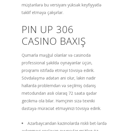
müştərilərə bu versiyanı yüksək keyfiyyətlə
təklif etməyə çalışırlar.
PIN UP 306
CASINO BAXIŞ
Qumarla məşğul olanlar və casinoda
professional şəkildə oynayanlar üçün,
proqramı istifadə etməyi tövsiyə edirik.
Sövdələşmə adətən ani olur, lakin nadir
hallarda problemdən və seçilmiş ödəniş
metodundan asılı olaraq 72 saata qədər
gecikmə ola bilər. Həmçinin sizə texniki
dəstəyə müraciət etməyinizi tövsiyə edirik.
Azərbaycandan kazinolarda riskli bet-lərdə
əylənməyi xoşlayan oyunçular mütləq öz