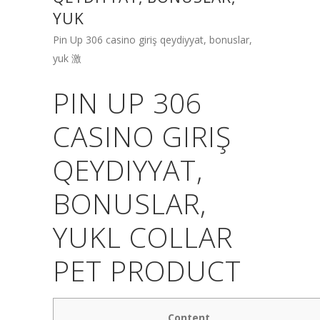
YUK
Pin Up 306 casino giriş qeydiyyat, bonuslar,
yuk 激
PIN UP 306
CASINO GIRIŞ
QEYDIYYAT,
BONUSLAR,
YUKL COLLAR
PET PRODUCT
Content