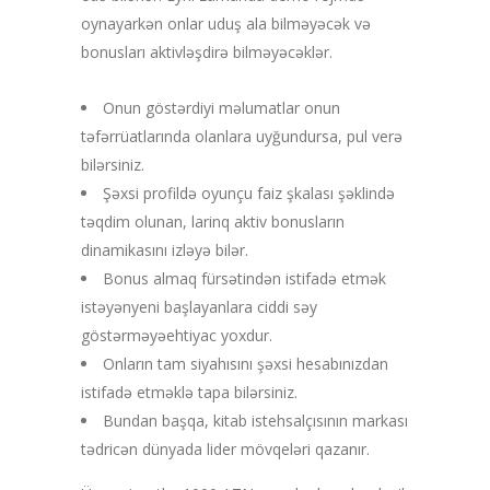
oynayarkən onlar uduş ala bilməyəcək və
bonusları aktivləşdirə bilməyəcəklər.
Onun göstərdiyi məlumatlar onun
təfərrüatlarında olanlara uyğundursa, pul verə
bilərsiniz.
Şəxsi profildə oyunçu faiz şkalası şəklində
təqdim olunan, larinq aktiv bonusların
dinamikasını izləyə bilər.
Bonus almaq fürsətindən istifadə etmək
istəyənyeni başlayanlara ciddi səy
göstərməyəehtiyac yoxdur.
Onların tam siyahısını şəxsi hesabınızdan
istifadə etməklə tapa bilərsiniz.
Bundan başqa, kitab istehsalçısının markası
tədricən dünyada lider mövqeləri qazanır.