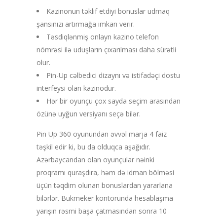
Kazinonun təklif etdiyi bonuslar udmaq
şansınızı artırmağa imkan verir.
Təsdiqlənmiş onlayn kazino telefon
nömrəsi ilə uduşların çıxarılması daha sürətli
olur.
Pin-Up cəlbedici dizaynı və istifadəçi dostu
interfeysi olan kazinodur.
Hər bir oyunçu çox sayda seçim arasından
özünə uyğun versiyanı seçə bilər.
Pin Up 360 oyunundan əvvəl marja 4 faiz
təşkil edir ki, bu da olduqca aşağıdır.
Azərbaycandan olan oyunçular nəinki
proqramı quraşdıra, həm də idman bölməsi
üçün təqdim olunan bonuslardan yararlana
bilərlər. Bukmeker kontorunda hesablaşma
yarışın rəsmi başa çatmasından sonra 10