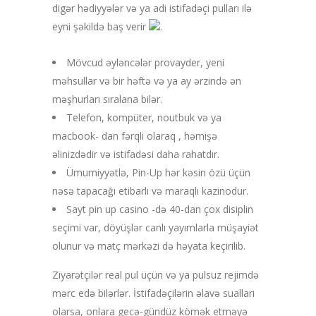
digər hədiyyələr və ya adi istifadəçi pulları ilə
eyni şəkildə baş verir
.
Mövcud əyləncələr provayder, yeni
məhsullar və bir həftə və ya ay ərzində ən
məşhurları sıralana bilər.
Telefon, kompüter, noutbuk və ya
macbook- dan fərqli olaraq , həmişə
əlinizdədir və istifadəsi daha rahatdır.
Ümumiyyətlə, Pin-Up hər kəsin özü üçün
nəsə tapacağı etibarlı və maraqlı kazinodur.
Sayt pin up casino -də 40-dan çox disiplin
seçimi var, döyüşlər canlı yayımlarla müşayiət
olunur və matç mərkəzi də həyata keçirilib.
Ziyarətçilər real pul üçün və ya pulsuz rejimdə
mərc edə bilərlər. İstifadəçilərin əlavə sualları
olarsa, onlara gecə-gündüz kömək etməyə