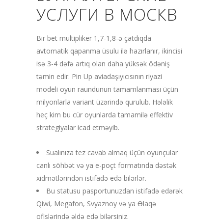
УСЛУГИ В МОСКВ
Bir bet multipliker 1,7-1,8-ə çatdıqda
avtomatik qapanma üsulu ilə hazırlanır, ikincisi
isə 3-4 dəfə artıq olan daha yüksək ödəniş
təmin edir. Pin Up aviadaşıyıcısının riyazi
modeli oyun raundunun tamamlanması üçün
milyonlarla variant üzərində qurulub. Hələlik
heç kim bu cür oyunlarda tamamilə effektiv
strategiyalar icad etməyib.
Sualınıza tez cavab almaq üçün oyunçular
canlı söhbət və ya e-poçt formatında dəstək
xidmətlərindən istifadə edə bilərlər.
Bu statusu pasportunuzdan istifadə edərək
Qiwi, Megafon, Svyaznoy və ya Əlaqə
ofislərində əldə edə bilərsiniz.