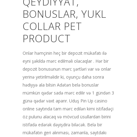
QEYDIYYAT,
BONUSLAR, YUKL
COLLAR PET
PRODUCT
Onlar həmçinin heç bir depozit mükafatı ilə
eyni şəkildə mərc edilməli olacaqlar . Hər bir
depozit bonusunun mərc şərtləri var və onlar
yerinə yetirilməlidir ki, oyunçu daha sonra
hədiyyə ala bilsin Adətən belə bonuslar
mümkün qədər sadə mərc edilir və 1 gündən 3
günə qədər vaxt aparır. Uduş Pin Up casino
online saytında tam mərc edilən kimi istifadəçi
öz pulunu alacaq və mövcud üsullardan birini
istifadə edərək dəyişdirə biləcək. Belə bir
mükafatın geri alınması, zamanla, saytdakı