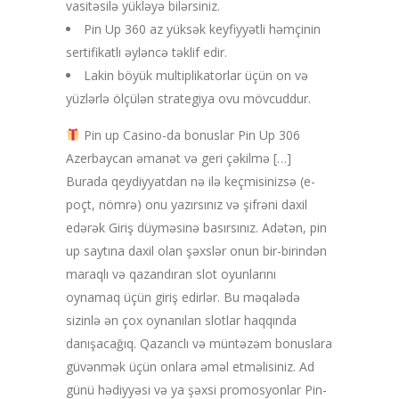
vasitəsilə yükləyə bilərsiniz.
Pin Up 360 az yüksək keyfiyyətli həmçinin
sertifikatlı əyləncə təklif edir.
Lakin böyük multiplikatorlar üçün on və
yüzlərlə ölçülən strategiya ovu mövcuddur.
Pin up Casino-da bonuslar Pin Up 306
Azerbaycan əmanət və geri çəkilmə […]
Burada qeydiyyatdan nə ilə keçmisinizsə (e-
poçt, nömrə) onu yazırsınız və şifrəni daxil
edərək Giriş düyməsinə basırsınız. Adətən, pin
up saytına daxil olan şəxslər onun bir-birindən
maraqlı və qazandıran slot oyunlarını
oynamaq üçün giriş edirlər. Bu məqalədə
sizinlə ən çox oynanılan slotlar haqqında
danışacağıq. Qazanclı və müntəzəm bonuslara
güvənmək üçün onlara əməl etməlisiniz. Ad
günü hədiyyəsi və ya şəxsi promosyonlar Pin-