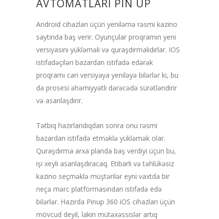
AVTOMATLARI PIN UP
Android cihazları üçün yeniləmə rəsmi kazino
saytında baş verir. Oyunçular proqramın yeni
versiyasını yükləməli və quraşdırmalıdırlar. IOS
istifadəçiləri bazardan istifadə edərək
proqramı cari versiyaya yeniləyə bilərlər ki, bu
da prosesi əhəmiyyətli dərəcədə sürətləndirir
və asanlaşdırır.
Tətbiq hazırlandıqdan sonra onu rəsmi
bazardan istifadə etməklə yükləmək olar.
Quraşdırma arxa planda baş verdiyi üçün bu,
işi xeyli asanlaşdıracaq. Etibarlı və təhlükəsiz
kazino seçməklə müştərilər eyni vaxtda bir
neçə mərc platformasından istifadə edə
bilərlər. Hazırda Pinup 360 iOS cihazları üçün
mövcud deyil, lakin mütəxəssislər artıq