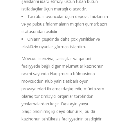
şanslarını idarə etməyi üstün tutan bütün
istifadəçilər üçün maraqlı olacaqdır.
Təcrübəli oyunçular üçün depozit faizlərinin
və ya pulsuz fırlanmaların miqdarı qumarbazın
statusundan asılıdır
Onların çeşidində daha çox yeniliklər və
eksklüziv oyunlar görmək istərdim.
Mövcud lisenziya, təsisçilər və qanuni
fəaliyyətlə bağlı digər məlumatlar kazinonun
rəsmi saytında Haqqımızda bölməsində
mövcuddur. Klub yalnız etibarlı oyun
provayderləri ilə əməkdaşlıq edir, müntəzəm
olaraq tənzimləyici orqanlar tərəfindən
yoxlamalardan keçir. Dəstəyin yaxşı
əlaqələndirilmiş işi qeyd olunur ki, bu da
kazinonun təhlükəsiz fəaliyyətinin təsdiqidir.