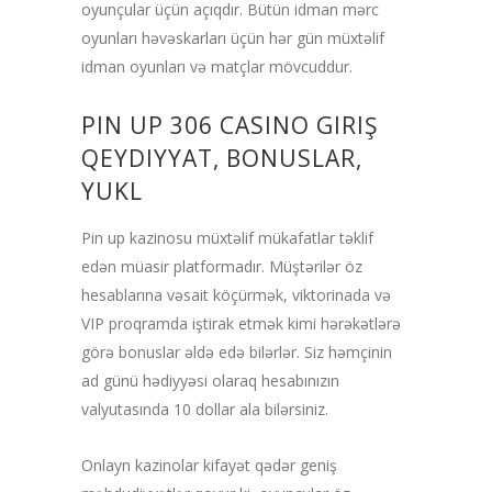
oyunçular üçün açıqdır. Bütün idman mərc
oyunları həvəskarları üçün hər gün müxtəlif
idman oyunları və matçlar mövcuddur.
PIN UP 306 CASINO GIRIŞ
QEYDIYYAT, BONUSLAR,
YUKL
Pin up kazinosu müxtəlif mükafatlar təklif
edən müasir platformadır. Müştərilər öz
hesablarına vəsait köçürmək, viktorinada və
VIP proqramda iştirak etmək kimi hərəkətlərə
görə bonuslar əldə edə bilərlər. Siz həmçinin
ad günü hədiyyəsi olaraq hesabınızın
valyutasında 10 dollar ala bilərsiniz.
Onlayn kazinolar kifayət qədər geniş