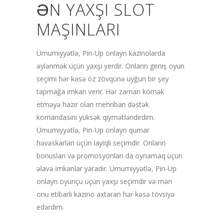
ƏN YAXŞI SLOT
MAŞINLARI
Ümumiyyətlə, Pin-Up onlayn kazinolarda
əylənmək üçün yaxşı yerdir. Onların geniş oyun
seçimi hər kəsə öz zövqünə uyğun bir şey
tapmağa imkan verir. Hər zaman kömək
etməyə hazır olan mehriban dəstək
komandasını yüksək qiymətləndirdim.
Ümumiyyətlə, Pin-Up onlayn qumar
həvəskarları üçün layiqli seçimdir. Onların
bonusları və promosyonları da oynamaq üçün
əlavə imkanlar yaradır. Ümumiyyətlə, Pin-Up
onlayn oyunçu üçün yaxşı seçimdir və mən
onu etibarlı kazino axtaran hər kəsə tövsiyə
edərdim.