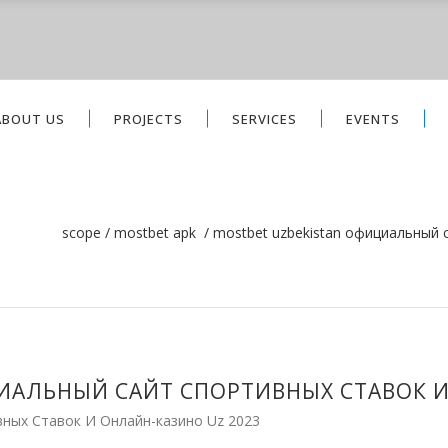
ABOUT US
PROJECTS
SERVICES
EVENTS
scope
/
mostbet apk
/
mostbet uzbekistan официальный 
ИАЛЬНЫЙ САЙТ СПОРТИВНЫХ СТАВОК И
вных Ставок И Онлайн-казино Uz 2023