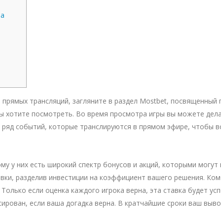
На
прямых трансляций, загляните в раздел Mostbet, посвященный
 вы хотите посмотреть. Во время просмотра игры вы можете дел
 ряд событий, которые транслируются в прямом эфире, чтобы в
ому у них есть широкий спектр бонусов и акций, которыми могут
ки, разделив инвестиции на коэффициент вашего решения. Комб
олько если оценка каждого игрока верна, эта ставка будет успе
ирован, если ваша догадка верна. В кратчайшие сроки ваш выво