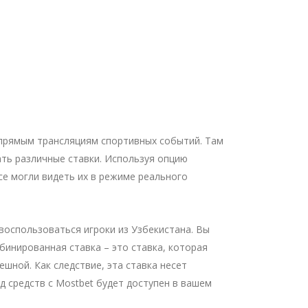
 прямым трансляциям спортивных событий. Там
ать различные ставки. Используя опцию
се могли видеть их в режиме реального
 воспользоваться игроки из Узбекистана. Вы
инированная ставка – это ставка, которая
шной. Как следствие, эта ставка несет
д средств с Mostbet будет доступен в вашем