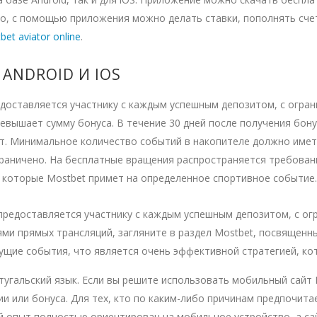
о, с помощью приложения можно делать ставки, пополнять счет
bet aviator online
.
ANDROID И IOS
доставляется участнику с каждым успешным депозитом, с огран
евышает сумму бонуса. В течение 30 дней после получения бон
ет. Минимальное количество событий в накопителе должно имет
граничено. На бесплатные вращения распространяется требован
, которые Mostbet примет на определенное спортивное событие.
предоставляется участнику с каждым успешным депозитом, с огр
ми прямых трансляций, загляните в раздел Mostbet, посвященн
дущие события, что является очень эффективной стратегией, ко
тугальский язык. Если вы решите использовать мобильный сайт M
ии или бонуса. Для тех, кто по каким-либо причинам предпочита
й опыт полностью ориентирован на мобильное устройство, а с