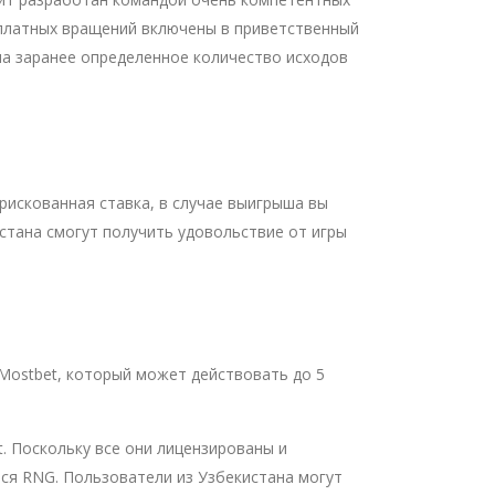
есплатных вращений включены в приветственный
на заранее определенное количество исходов
рискованная ставка, в случае выигрыша вы
стана смогут получить удовольствие от игры
Mostbet, который может действовать до 5
t. Поскольку все они лицензированы и
ся RNG. Пользователи из Узбекистана могут