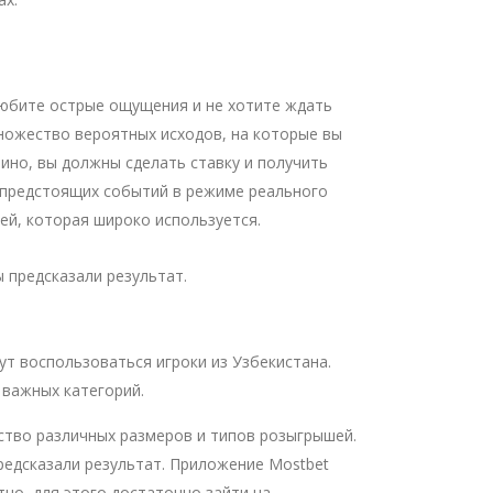
 любите острые ощущения и не хотите ждать
множество вероятных исходов, на которые вы
зино, вы должны сделать ставку и получить
я предстоящих событий в режиме реального
ей, которая широко используется.
 предсказали результат.
гут воспользоваться игроки из Узбекистана.
 важных категорий.
ество различных размеров и типов розыгрышей.
предсказали результат. Приложение Mostbet
тно, для этого достаточно зайти на