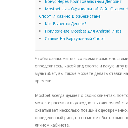
Бонус Через Криптовалютный Депозит
Mostbet Uz – Официальный Сайт Ставок 
Спорт И Казино В Узбекистане
Как Вывести Деньги?
Приложение Mostbet Для Android И Ios
Ставки На Виртуальный Спорт
Чтобы ознакомиться со всеми возможностями 
определитесь, какой вид спорта и какую игру
мультибет, вы также можете делать ставки на
времени.
Mostbet всегда думает о своих клиентах, поэт
можете рассчитать доходность одиночной став
охватывает несколько позиций одновременно. Т
определенный риск, но он может быть компенс
личном кабинете.