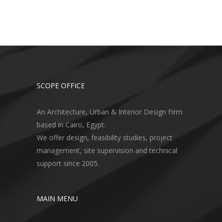
SCOPE OFFICE
An Architecture, Urban & Interior Design Firm
based in Cairo, Egypt.
We offer design, feasibility studies, project
management, site supervision and technical
support since 2005.
MAIN MENU