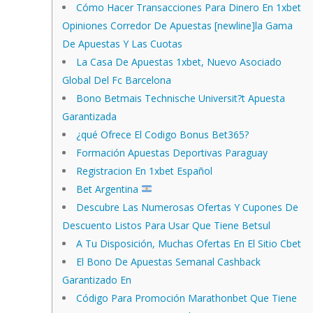
Cómo Hacer Transacciones Para Dinero En 1xbet
Opiniones Corredor De Apuestas [newline]la Gama
De Apuestas Y Las Cuotas
La Casa De Apuestas 1xbet, Nuevo Asociado
Global Del Fc Barcelona
Bono Betmais Technische Universit?t Apuesta
Garantizada
¿qué Ofrece El Codigo Bonus Bet365?
Formación Apuestas Deportivas Paraguay
Registracion En 1xbet Español
Bet Argentina
Descubre Las Numerosas Ofertas Y Cupones De
Descuento Listos Para Usar Que Tiene Betsul
A Tu Disposición, Muchas Ofertas En El Sitio Cbet
El Bono De Apuestas Semanal Cashback
Garantizado En
Código Para Promoción Marathonbet Que Tiene