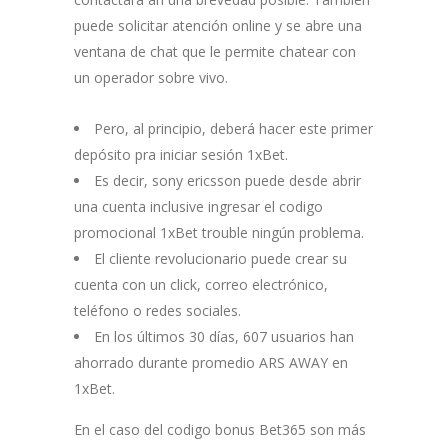
puede solicitar atención online y se abre una
ventana de chat que le permite chatear con
un operador sobre vivo.
Pero, al principio, deberá hacer este primer
depósito pra iniciar sesión 1xBet.
Es decir, sony ericsson puede desde abrir
una cuenta inclusive ingresar el codigo
promocional 1xBet trouble ningún problema.
El cliente revolucionario puede crear su
cuenta con un click, correo electrónico,
teléfono o redes sociales.
En los últimos 30 días, 607 usuarios han
ahorrado durante promedio ARS AWAY en
1xBet.
En el caso del codigo bonus Bet365 son más