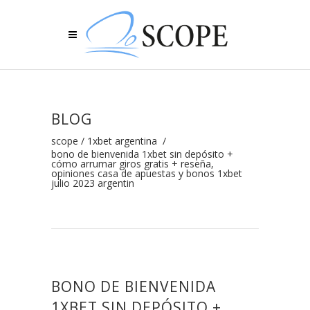
BLOG
scope
/
1xbet argentina
/
bono de bienvenida 1xbet sin depósito +
cómo arrumar giros gratis + reseña,
opiniones casa de apuestas y bonos 1xbet
julio 2023 argentin
BONO DE BIENVENIDA
1XBET SIN DEPÓSITO +