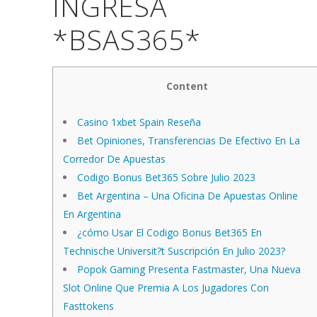
INGRESA
*BSAS365*
Content
Casino 1xbet Spain Reseña
Bet Opiniones, Transferencias De Efectivo En La
Corredor De Apuestas
Codigo Bonus Bet365 Sobre Julio 2023
Bet Argentina – Una Oficina De Apuestas Online
En Argentina
¿cómo Usar El Codigo Bonus Bet365 En
Technische Universit?t Suscripción En Julio 2023?
Popok Gaming Presenta Fastmaster, Una Nueva
Slot Online Que Premia A Los Jugadores Con
Fasttokens