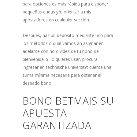
para opciones es más rápida para disponer
pequeñas dudas y/u orientar a mis
apostadores en cualquier sección.
Después, haz un depósito mediante uno para
los métodos o qual vamos an asignar en
adelante con no olvides de tu bono de
bienvenida. SI lo quieres usar, procura
ingresar en technische universit?t cuenta una
suma mínima necesaria para obtener el
deseado bono.
BONO BETMAIS SU
APUESTA
GARANTIZADA