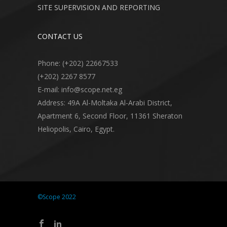
SITE SUPERVISION AND REPORTING
CONTACT US
Phone: (+202) 22667533
(+202) 2267 8577
E-mail: info@scope.net.eg
Address: 49A Al-Moltaka Al-Arabi District,
Apartment 6, Second Floor, 11361 Sheraton
Heliopolis, Cairo, Egypt.
©Scope 2022