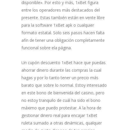
disponible». Por esto y más, 1xBet figura
entre los operadores más destacados del
presente. Estas también están en vente libre
para la software 1xBet apk o cualquier
formato estatal. Solo seis pasos hacen falta
afin de tener una obligación completamente
funcional sobre ela página.
Un cupón descuento 1xBet hace que puedas
ahorrar dinero durante las compras la cual
hagas y por lo tanto tener un precio más
barato que sobre lo normal. Estoy interesado
en este bono de bienvenida del casino, pero
no estoy tranquilo de cuál ha sido el bono
máximo que puedo protestar. A la hora de
gestionar dinero real para encajar 1xBet
ruleta sumado a otras dinámicas, qualquer