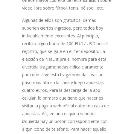
ofrece mayor cubierta de retransmisión sobre
vídeo libre sobre fútbol, tenis, béisbol, etc.
Algunas de ellos son gratuitos, demas
suponen ciertos ingresos, pero todos boy
indudablemente excelentes. Al principio,
recibirá algun bono de 100 EUR / USD por el
registro, que se gaje en el 1er depósito. La
elección de NetEnt pra el nombre para esta
divertida tragamonedas indica claramente
para qué sirve esta tragamonedas, vas un
paso más allá en la línea y luego apuestas
cuatro euros. Para la descarga de la app
cellular, lo primero que tiene que hacer es
visitar la página web oficial entre ma casa de
apuestas. Allí, en una esquina superior
izquierda hay un botón correspondiente con
algun icono de teléfono. Para hacer aquello,