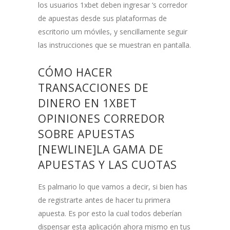
los usuarios 1xbet deben ingresar ‘s corredor
de apuestas desde sus plataformas de
escritorio um móviles, y sencillamente seguir
las instrucciones que se muestran en pantalla.
CÓMO HACER
TRANSACCIONES DE
DINERO EN 1XBET
OPINIONES CORREDOR
SOBRE APUESTAS
[NEWLINE]LA GAMA DE
APUESTAS Y LAS CUOTAS
Es palmario lo que vamos a decir, si bien has
de registrarte antes de hacer tu primera
apuesta. Es por esto la cual todos deberían
dispensar esta aplicación ahora mismo en tus