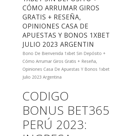
CÓMO ARRUMAR GIROS
GRATIS + RESEÑA,
OPINIONES CASA DE
APUESTAS Y BONOS 1XBET
JULIO 2023 ARGENTIN
Bono De Bienvenida 1xbet Sin Depósito +
Cómo Arrumar Giros Gratis + Reseña,
Opiniones Casa De Apuestas Y Bonos 1xbet
Julio 2023 Argentina
CODIGO
BONUS BET365
PERÚ 2023: