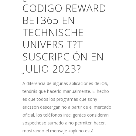
CODIGO REWARD
BET365 EN
TECHNISCHE
UNIVERSIT?T
SUSCRIPCIÓN EN
JULIO 2023?
A diferencia de algunas aplicaciones de iOS,
tendrás que hacerlo manualmente. El hecho
es que todos los programas que sony
ericsson descargan no a partir de el mercado
oficial, los teléfonos inteligentes consideran
sospechoso sumado a no permiten hacer,
mostrando el mensaje «apk no está