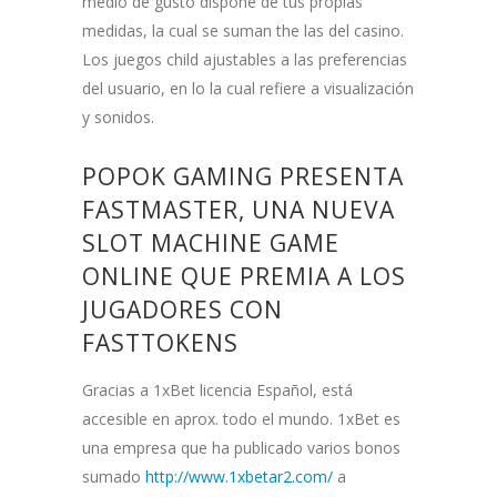
medio de gusto dispone de tus propias
medidas, la cual se suman the las del casino.
Los juegos child ajustables a las preferencias
del usuario, en lo la cual refiere a visualización
y sonidos.
POPOK GAMING PRESENTA
FASTMASTER, UNA NUEVA
SLOT MACHINE GAME
ONLINE QUE PREMIA A LOS
JUGADORES CON
FASTTOKENS
Gracias a 1xBet licencia Español, está
accesible en aprox. todo el mundo. 1xBet es
una empresa que ha publicado varios bonos
sumado
http://www.1xbetar2.com/
a