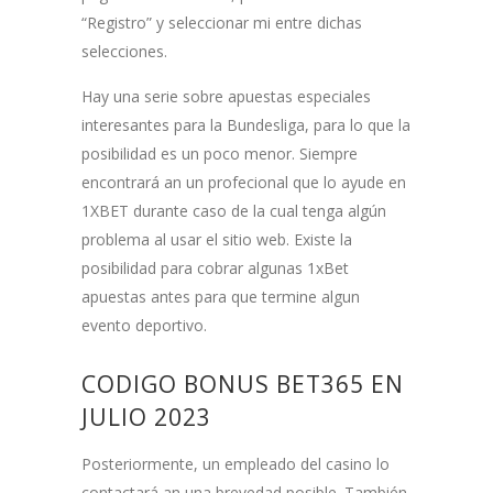
“Registro” y seleccionar mi entre dichas
selecciones.
Hay una serie sobre apuestas especiales
interesantes para la Bundesliga, para lo que la
posibilidad es un poco menor. Siempre
encontrará an un profecional que lo ayude en
1XBET durante caso de la cual tenga algún
problema al usar el sitio web. Existe la
posibilidad para cobrar algunas 1xBet
apuestas antes para que termine algun
evento deportivo.
CODIGO BONUS BET365 EN
JULIO 2023
Posteriormente, un empleado del casino lo
contactará an una brevedad posible. También