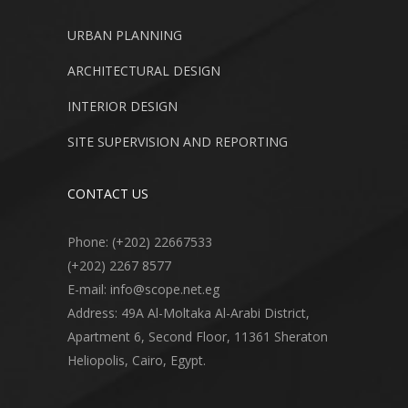
URBAN PLANNING
ARCHITECTURAL DESIGN
INTERIOR DESIGN
SITE SUPERVISION AND REPORTING
CONTACT US
Phone: (+202) 22667533
(+202) 2267 8577
E-mail: info@scope.net.eg
Address: 49A Al-Moltaka Al-Arabi District,
Apartment 6, Second Floor, 11361 Sheraton
Heliopolis, Cairo, Egypt.