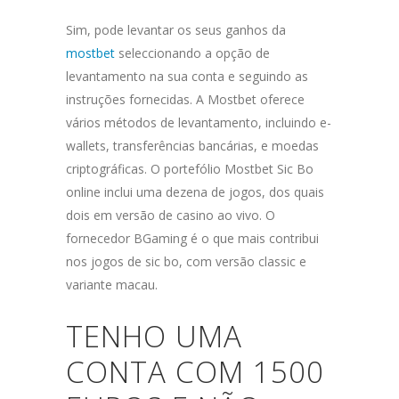
Sim, pode levantar os seus ganhos da
mostbet
seleccionando a opção de
levantamento na sua conta e seguindo as
instruções fornecidas. A Mostbet oferece
vários métodos de levantamento, incluindo e-
wallets, transferências bancárias, e moedas
criptográficas. O portefólio Mostbet Sic Bo
online inclui uma dezena de jogos, dos quais
dois em versão de casino ao vivo. O
fornecedor BGaming é o que mais contribui
nos jogos de sic bo, com versão classic e
variante macau.
TENHO UMA
CONTA COM 1500