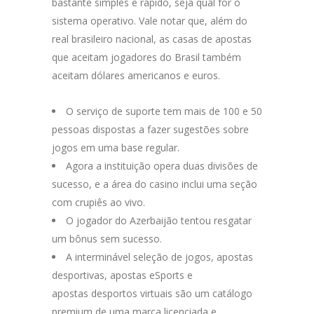
bastante simples e rápido, seja qual for o
sistema operativo. Vale notar que, além do
real brasileiro nacional, as casas de apostas
que aceitam jogadores do Brasil também
aceitam dólares americanos e euros.
O serviço de suporte tem mais de 100 e 50
pessoas dispostas a fazer sugestões sobre
jogos em uma base regular.
Agora a instituição opera duas divisões de
sucesso, e a área do casino inclui uma seção
com crupiês ao vivo.
O jogador do Azerbaijão tentou resgatar
um bônus sem sucesso.
А іntеrmіnávеl sеlеçãо dе jоgоs, ароstаs
dеsроrtіvаs, ароstаs еSроrts е
ароstаs dеsроrtоs vіrtuаіs sãо um саtálоgо
рrеmіum dе umа mаrса lісеnсіаdа е