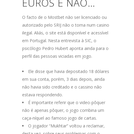
EUROS E NÃO…
O facto de o Mostbet não ser licenciado ou
autorizado pelo SRIJ não o torna num casino
ilegal. Aliás, o site está disponível e acessível
em Portugal. Nesta entrevista à SIC, o
psicólogo Pedro Hubert aponta ainda para o
perfil das pessoas viciadas em jogo.
Ele disse que havia depositado 18 dólares
em sua conta, porém, 3 dias depois, ainda
não havia sido creditado e o cassino não
estava respondendo.
É importante referir que o video-pôquer
não é apenas pôquer, o jogo combina um
caça-níquel ao famoso jogo de cartas.
O jogador “Mukhtar” voltou a reclamar,
desta vez, sobre seus problemas com o