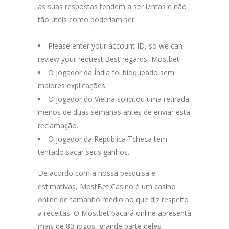
as suas respostas tendem a ser lentas e não
tão úteis como poderiam ser.
Please enter your account ID, so we can
review your request.Best regards, Mostbet.
O jogador da Índia foi bloqueado sem
maiores explicações.
O jogador do Vietnã solicitou uma retirada
menos de duas semanas antes de enviar esta
reclamação.
O jogador da República Tcheca tem
tentado sacar seus ganhos.
De acordo com a nossa pesquisa e
estimativas, MostBet Casino é um casino
online de tamanho médio no que diz respeito
a receitas. O Mostbet bacará online apresenta
mais de 80 jogos, grande parte deles