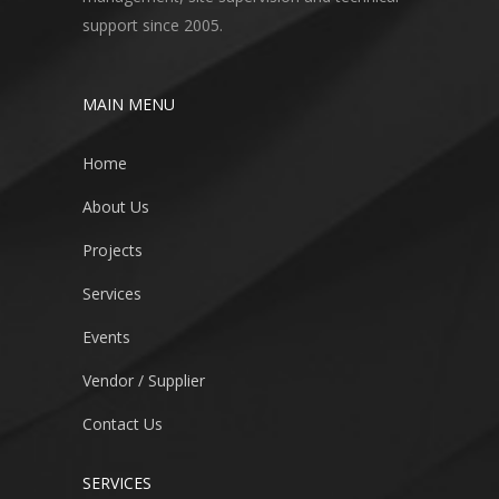
support since 2005.
MAIN MENU
Home
About Us
Projects
Services
Events
Vendor / Supplier
Contact Us
SERVICES