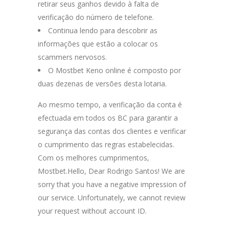
retirar seus ganhos devido à falta de
verificação do número de telefone.
Continua lendo para descobrir as
informações que estão a colocar os
scammers nervosos.
O Mostbet Keno online é composto por
duas dezenas de versões desta lotaria.
Ao mesmo tempo, a verificação da conta é
efectuada em todos os BC para garantir a
segurança das contas dos clientes e verificar
o cumprimento das regras estabelecidas.
Com os melhores cumprimentos,
Mostbet.Hello, Dear Rodrigo Santos! We are
sorry that you have a negative impression of
our service. Unfortunately, we cannot review
your request without account ID.