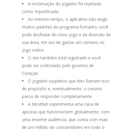
A reclamação do jogador foi rejeitada
como ‘Injustificada’.
Ao mesmo tempo, o aplicativo não exige
muitos padrões do programa.Portanto, você
pode desfrutar do novo jogo e da diversão de
sua área, em vez de gastar um centavo no
jogo online.
O site também está registrado e você
pode ser controlado pelo governo de
Curaçao.
O jogador suspeitou que eles fizeram isso
de propósito e, eventualmente, o cassino
parou de responder completamente.
A Mostbet experimenta uma casa de
apostas que funciona bem globalmente, com
uma enorme audiência, que conta com mais
de um milhão de consumidores em todo o