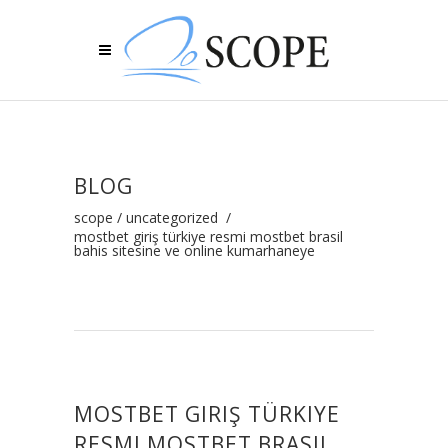
BLOG
scope
/
uncategorized
/
mostbet giriş türkiye resmi mostbet brasil
bahis sitesine ve online kumarhaneye
MOSTBET GIRIŞ TÜRKIYE
RESMI MOSTBET BRASIL