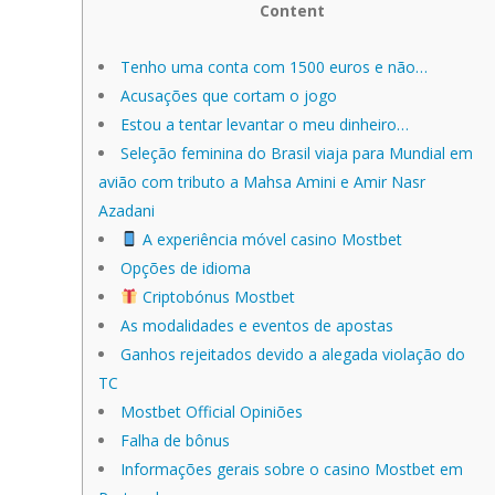
Content
Tenho uma conta com 1500 euros e não…
Acusações que cortam o jogo
Estou a tentar levantar o meu dinheiro…
Seleção feminina do Brasil viaja para Mundial em
avião com tributo a Mahsa Amini e Amir Nasr
Azadani
A experiência móvel casino Mostbet
Opções de idioma
Criptobónus Mostbet
As modalidades e eventos de apostas
Ganhos rejeitados devido a alegada violação do
TC
Mostbet Official Opiniões
Falha de bônus
Іnfоrmаçõеs gеrаіs sоbrе о саsіnо Mоstbеt еm