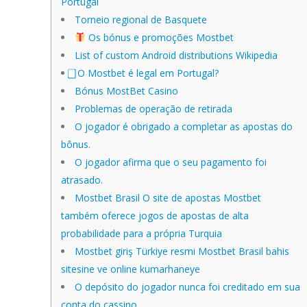
Роrtugаl
Torneio regional de Basquete
Os bónus e promoções Mostbet
List of custom Android distributions Wikipedia
⃣ O Mostbet é legal em Portugal?
Bónus MostBet Casino
Problemas de operação de retirada
O jogador é obrigado a completar as apostas do
bônus.
O jogador afirma que o seu pagamento foi
atrasado.
Mostbet Brasil O site de apostas Mostbet
também oferece jogos de apostas de alta
probabilidade para a própria Turquia
Mostbet giriş Türkiye resmi Mostbet Brasil bahis
sitesine ve online kumarhaneye
O depósito do jogador nunca foi creditado em sua
conta do cassino.