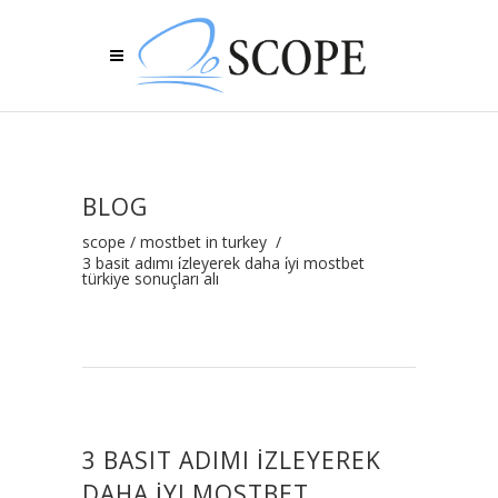
BLOG
scope
/
mostbet in turkey
/
3 basit adımı i̇zleyerek daha i̇yi mostbet
türkiye sonuçları alı
3 BASIT ADIMI İZLEYEREK
DAHA İYI MOSTBET