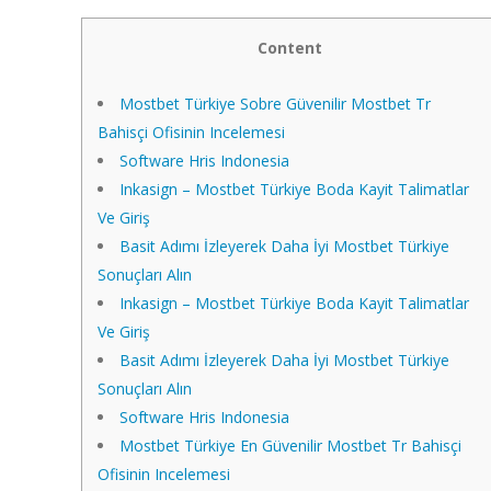
Content
Mostbet Türkiye Sobre Güvenilir Mostbet Tr
Bahisçi Ofisinin Incelemesi
Software Hris Indonesia
Inkasign – Mostbet Türkiye Boda Kayit Talimatlar
Ve Giriş
Basit Adımı İzleyerek Daha İyi Mostbet Türkiye
Sonuçları Alın
Inkasign – Mostbet Türkiye Boda Kayit Talimatlar
Ve Giriş
Basit Adımı İzleyerek Daha İyi Mostbet Türkiye
Sonuçları Alın
Software Hris Indonesia
Mostbet Türkiye En Güvenilir Mostbet Tr Bahisçi
Ofisinin Incelemesi