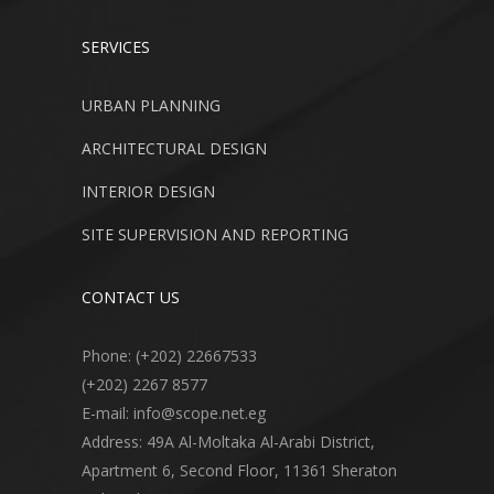
SERVICES
URBAN PLANNING
ARCHITECTURAL DESIGN
INTERIOR DESIGN
SITE SUPERVISION AND REPORTING
CONTACT US
Phone: (+202) 22667533
(+202) 2267 8577
E-mail: info@scope.net.eg
Address: 49A Al-Moltaka Al-Arabi District,
Apartment 6, Second Floor, 11361 Sheraton