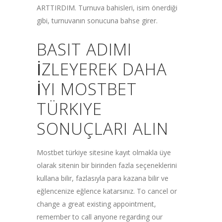
ARTTIRDIM. Turnuva bahisleri, isim önerdiği
gibi, turnuvanın sonucuna bahse girer.
BASIT ADIMI
İZLEYEREK DAHA
İYI MOSTBET
TÜRKIYE
SONUÇLARI ALIN
Mostbet türkiye sitesine kayıt olmakla üye
olarak sitenin bir birinden fazla seçeneklerini
kullana bilir, fazlasıyla para kazana bilir ve
eğlencenize eğlence katarsınız. To cancel or
change a great existing appointment,
remember to call anyone regarding our