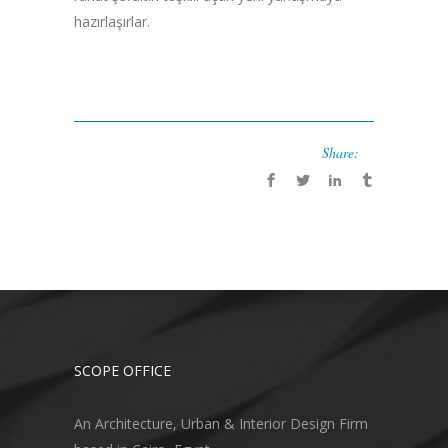
hazırlaşırlar.
Share:
SCOPE OFFICE
An Architecture, Urban & Interior Design Firm