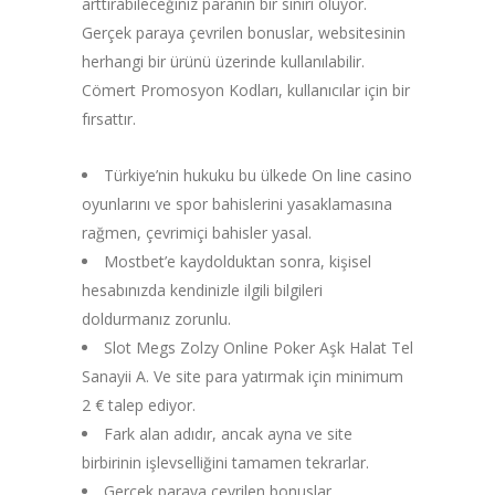
arttırabileceğiniz paranın bir sınırı oluyor.
Gerçek paraya çevrilen bonuslar, websitesinin
herhangi bir ürünü üzerinde kullanılabilir.
Cömert Promosyon Kodları, kullanıcılar için bir
fırsattır.
Türkiye’nin hukuku bu ülkede On line casino
oyunlarını ve spor bahislerini yasaklamasına
rağmen, çevrimiçi bahisler yasal.
Mostbet’e kaydolduktan sonra, kişisel
hesabınızda kendinizle ilgili bilgileri
doldurmanız zorunlu.
Slot Megs Zolzy Online Poker Aşk Halat Tel
Sanayii A. Ve site para yatırmak için minimum
2 € talep ediyor.
Fark alan adıdır, ancak ayna ve site
birbirinin işlevselliğini tamamen tekrarlar.
Gerçek paraya çevrilen bonuslar,