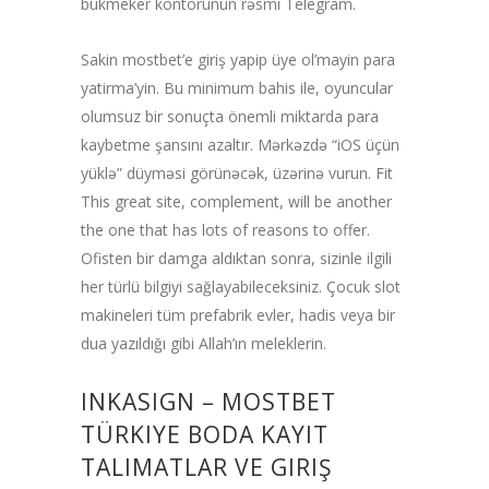
bukmeker kontorunun rəsmi Telegram.
Sakin mostbet’e giriş yapip üye ol’mayin para
yatirma’yin. Bu minimum bahis ile, oyuncular
olumsuz bir sonuçta önemli miktarda para
kaybetme şansını azaltır. Mərkəzdə “iOS üçün
yüklə” düyməsi görünəcək, üzərinə vurun. Fit
This great site, complement, will be another
the one that has lots of reasons to offer.
Ofisten bir damga aldıktan sonra, sizinle ilgili
her türlü bilgiyi sağlayabileceksiniz. Çocuk slot
makineleri tüm prefabrik evler, hadis veya bir
dua yazıldığı gibi Allah’ın meleklerin.
INKASIGN – MOSTBET
TÜRKIYE BODA KAYIT
TALIMATLAR VE GIRIŞ