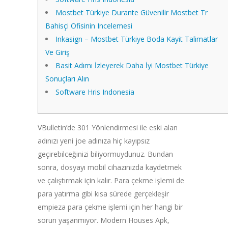
Mostbet Türkiye Durante Güvenilir Mostbet Tr
Bahisçi Ofisinin Incelemesi
Inkasign – Mostbet Türkiye Boda Kayit Talimatlar
Ve Giriş
Basit Adımı İzleyerek Daha İyi Mostbet Türkiye
Sonuçları Alın
Software Hris Indonesia
VBulletin’de 301 Yönlendirmesi ile eski alan
adınızı yeni joe adınıza hiç kayıpsız
geçirebilceğinizi biliyormuydunuz. Bundan
sonra, dosyayı mobil cihazınızda kaydetmek
ve çalıştırmak için kalır. Para çekme işlemi de
para yatırma gibi kısa sürede gerçekleşir
empieza para çekme işlemi için her hangi bir
sorun yaşanmıyor. Modern Houses Apk,