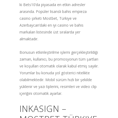
ki Bets10’da piyasada en etkin adresler
arasında. Popüler lisanslı bahis empieza
casino şirketi Mostbet, Türkiye ve
Azerbaycan’daki en iyi casino ve bahis
markaları listesinde üst sıralarda yer
almaktadır.
Bonusun etkinleştirilme işlemi gerçekleştirildiği
zaman, kullanıcı, bu promosyonun tüm şartları
ve koşulları otomatik olarak kabul etmiş sayılır.
Yorumlar bu konuda yol gösterici nitelikte
olabilmektedir. Mobil sürüm hızlı bir şekilde
yüklenir ve yazı tiplerini, resimleri ve video clip
içeriğini otomatik ayarlar.
INKASIGN –