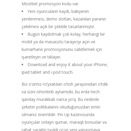
Mostbet promosyon kodu var.
Yeni oyuncuların kaydı, bakiyenin
yenilenmesi, demo slotları, kazanılan paranın
çekilmesi açık bir şekilde tasarlanmıştır.
Bugün kaydolmak çok kolay, herhangi bir
mobil ya da masaüstü tarayıcıyı açın ve
kumarhane promosyonunu sabitlemek için
işaretleyin ve tıklayın.
Download and enjoy it about your iPhone,
ipad tablet and i-pod touch.
Biz o’zimiz ro’yxatdan o’tish jarayonidan o’tdik
va sizni ishontirib aytamizki, bu erda hech
qanday murakkab narsa yo’q. Bu nedenle
şirketin politikalarını okuduğunuzdan emin
olmanız önemlidir. Pin Up kazinosunda
oyunçular onlayn qumar, maraqlı bonuslar və
rahat şəraitin təşkili üçün yeni yanaşmaya