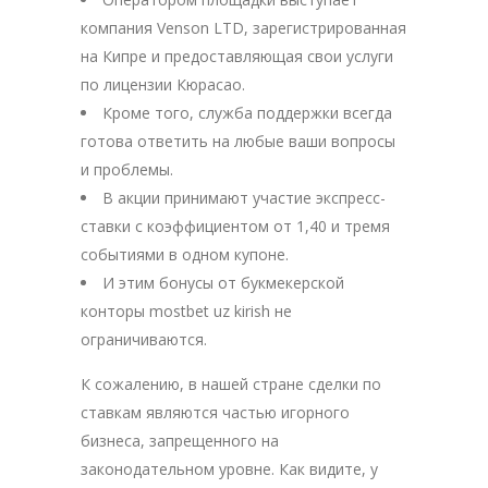
компания Venson LTD, зарегистрированная
на Кипре и предоставляющая свои услуги
по лицензии Кюрасао.
Кроме того, служба поддержки всегда
готова ответить на любые ваши вопросы
и проблемы.
В акции принимают участие экспресс-
ставки с коэффициентом от 1,40 и тремя
событиями в одном купоне.
И этим бонусы от букмекерской
конторы mostbet uz kirish не
ограничиваются.
К сожалению, в нашей стране сделки по
ставкам являются частью игорного
бизнеса, запрещенного на
законодательном уровне. Как видите, у