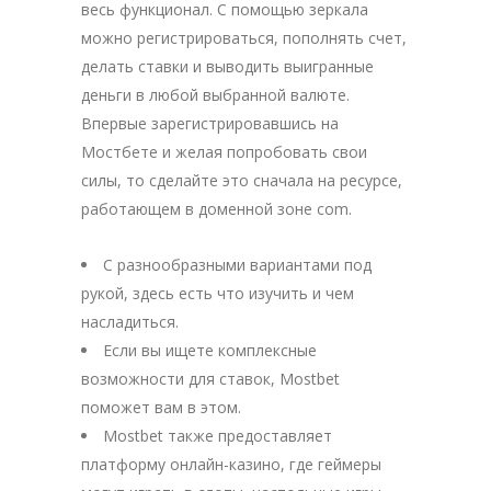
весь функционал. С помощью зеркала
можно регистрироваться, пополнять счет,
делать ставки и выводить выигранные
деньги в любой выбранной валюте.
Впервые зарегистрировавшись на
Мостбете и желая попробовать свои
силы, то сделайте это сначала на ресурсе,
работающем в доменной зоне com.
С разнообразными вариантами под
рукой, здесь есть что изучить и чем
насладиться.
Если вы ищете комплексные
возможности для ставок, Mostbet
поможет вам в этом.
Mostbet также предоставляет
платформу онлайн-казино, где геймеры