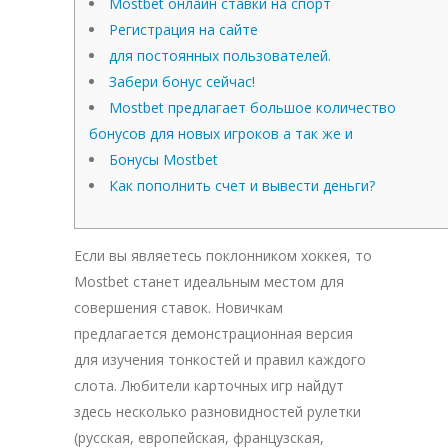
Mostbet онлайн ставки на спорт
Регистрация на сайте
для постоянных пользователей.
Забери бонус сейчас!
Mostbet предлагает большое количество
бонусов для новых игроков а так же и
Бонусы Mostbet
Как пополнить счет и вывести деньги?
Если вы являетесь поклонником хоккея, то
Mostbet станет идеальным местом для
совершения ставок. Новичкам
предлагается демонстрационная версия
для изучения тонкостей и правил каждого
слота. Любители карточных игр найдут
здесь несколько разновидностей рулетки
(русская, европейская, французская,