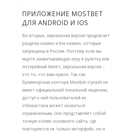
ПРИЛОЖЕНИЕ MOSTBET
ДЛЯ ANDROID И IOS
Во-вторых, зеркальная версия предлагает
разделы казино и live-казино, которые
запрещены в России. Поэтому если вы
ищете захватывающую игру в рулетку или
лотерейный билет, зеркальная версия –
это то, что вам нужно. Так как
букмекерская контора Mostbet o’ynash не
имеет официальной локальной лицензии,
доступ к ней пользователей из
Узбекистана может оказаться
ограниченным. Оно представляет собой
точную копию основного сайта, где
повторяется не только интерфейс, но и