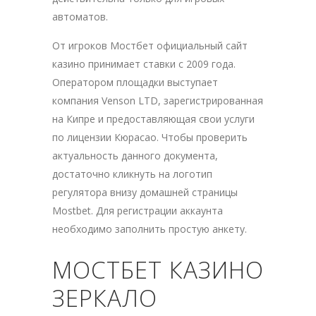
автоматов.
От игроков Мостбет официальный сайт
казино принимает ставки с 2009 года.
Оператором площадки выступает
компания Venson LTD, зарегистрированная
на Кипре и предоставляющая свои услуги
по лицензии Кюрасао. Чтобы проверить
актуальность данного документа,
достаточно кликнуть на логотип
регулятора внизу домашней страницы
Mostbet. Для регистрации аккаунта
необходимо заполнить простую анкету.
МОСТБЕТ КАЗИНО
ЗЕРКАЛО