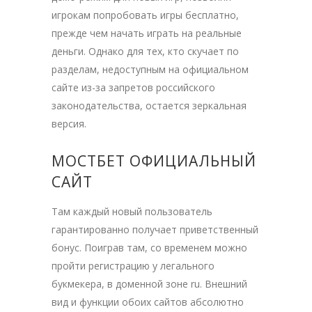
игрокам попробовать игры бесплатно,
прежде чем начать играть на реальные
деньги. Однако для тех, кто скучает по
разделам, недоступным на официальном
сайте из-за запретов российского
законодательства, остается зеркальная
версия.
МОСТБЕТ ОФИЦИАЛЬНЫЙ
САЙТ
Там каждый новый пользователь
гарантированно получает приветственный
бонус. Поиграв там, со временем можно
пройти регистрацию у легального
букмекера, в доменной зоне ru. Внешний
вид и функции обоих сайтов абсолютно