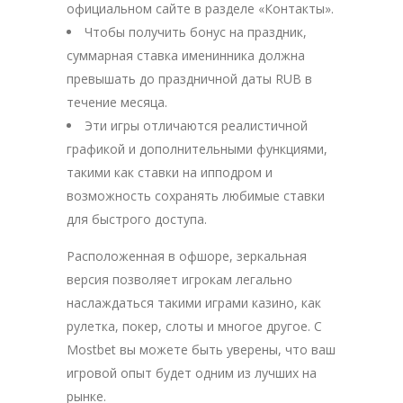
официальном сайте в разделе «Контакты».
Чтобы получить бонус на праздник,
суммарная ставка именинника должна
превышать до праздничной даты RUB в
течение месяца.
Эти игры отличаются реалистичной
графикой и дополнительными функциями,
такими как ставки на ипподром и
возможность сохранять любимые ставки
для быстрого доступа.
Расположенная в офшоре, зеркальная
версия позволяет игрокам легально
наслаждаться такими играми казино, как
рулетка, покер, слоты и многое другое. С
Mostbet вы можете быть уверены, что ваш
игровой опыт будет одним из лучших на
рынке.