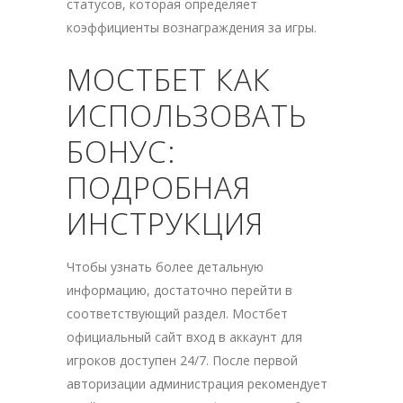
статусов, которая определяет
коэффициенты вознаграждения за игры.
МОСТБЕТ КАК
ИСПОЛЬЗОВАТЬ
БОНУС:
ПОДРОБНАЯ
ИНСТРУКЦИЯ
Чтобы узнать более детальную
информацию, достаточно перейти в
соответствующий раздел. Мостбет
официальный сайт вход в аккаунт для
игроков доступен 24/7. После первой
авторизации администрация рекомендует