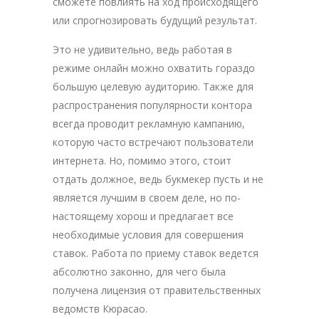
сможете повлиять на ход происходящего
или спрогнозировать будущий результат.
Это не удивительно, ведь работая в
режиме онлайн можно охватить гораздо
большую целевую аудиторию. Также для
распространения популярности контора
всегда проводит рекламную кампанию,
которую часто встречают пользователи
интернета. Но, помимо этого, стоит
отдать должное, ведь букмекер пусть и не
является лучшим в своем деле, но по-
настоящему хорош и предлагает все
необходимые условия для совершения
ставок. Работа по приему ставок ведется
абсолютно законно, для чего была
получена лицензия от правительственных
ведомств Кюрасао.