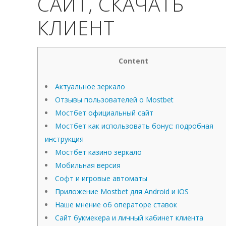
САЙТ, СКАЧАТЬ
КЛИЕНТ
Content
Актуальное зеркало
Отзывы пользователей о Mostbet
Мостбет официальный сайт
Мостбет как использовать бонус: подробная
инструкция
Мостбет казино зеркало
Мобильная версия
Софт и игровые автоматы
Приложение Mostbet для Android и iOS
Наше мнение об операторе ставок
Сайт букмекера и личный кабинет клиента