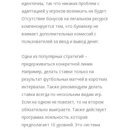
идентичны, так что никаких проблем с
адаптацией у игроков возникать не будет.
Отсутствие бонусов на легальном ресурсе
компенсируется тем, что букмекер не
взимает дополнительных комиссий с
пользователей за ввод и вывод денег.
Одна из популярных стратегий –
придерживаться конкретной линии.
Например, делать ставки только на
результат футбольных матчей в коротких
интервалах. Также рекомендуем делать
ставки всегда по нескольким видам игр.
Если на одном не повезет, то на втором
обязательно выиграете. Также действует
программа лояльности, которая
предполагает 10 уровней. Это система