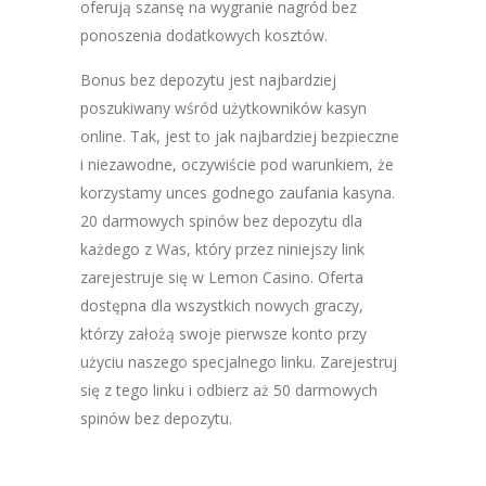
oferują szansę na wygranie nagród bez
ponoszenia dodatkowych kosztów.
Bonus bez depozytu jest najbardziej
poszukiwany wśród użytkowników kasyn
online. Tak, jest to jak najbardziej bezpieczne
i niezawodne, oczywiście pod warunkiem, że
korzystamy unces godnego zaufania kasyna.
20 darmowych spinów bez depozytu dla
każdego z Was, który przez niniejszy link
zarejestruje się w Lemon Casino. Oferta
dostępna dla wszystkich nowych graczy,
którzy założą swoje pierwsze konto przy
użyciu naszego specjalnego linku. Zarejestruj
się z tego linku i odbierz aż 50 darmowych
spinów bez depozytu.