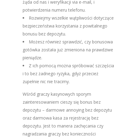
żąda od nas i weryfikacji via e-mail, i
potwierdzenia numeru telefonu.
Rozwiejmy wszelkie wątpliwości dotyczące
bezpieczeństwa korzystania z powitalnego
bonusu bez depozytu.
Możesz również sprawdzić, czy bonusowa
gotówka została już zmieniona na prawdziwe
pieniądze.
Z ich pomocą można spróbować szczęścia
i to bez żadnego ryzyka, gdyż przecież
zupełnie nic nie tracimy.
Wśród graczy kasynowych sporym
zainteresowaniem cieszy się bonus bez
depozytu – darmowe annoying bez depozytu
oraz darmowa kasa za rejestrację bez
depozytu. Jest to manera zachęcania czy
nagradzania graczy bez konieczności