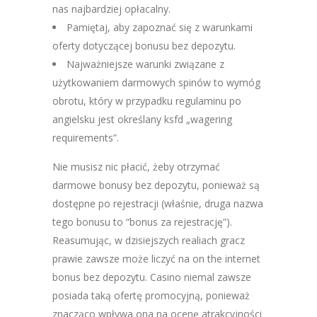
nas najbardziej opłacalny.
Pamiętaj, aby zapoznać się z warunkami
oferty dotyczącej bonusu bez depozytu.
Najważniejsze warunki związane z
użytkowaniem darmowych spinów to wymóg
obrotu, który w przypadku regulaminu po
angielsku jest określany ksfd „wagering
requirements”.
Nie musisz nic płacić, żeby otrzymać
darmowe bonusy bez depozytu, ponieważ są
dostępne po rejestracji (właśnie, druga nazwa
tego bonusu to “bonus za rejestrację”).
Reasumując, w dzisiejszych realiach gracz
prawie zawsze może liczyć na on the internet
bonus bez depozytu. Casino niemal zawsze
posiada taką ofertę promocyjną, ponieważ
znacząco wpływa ona na ocenę atrakcyjności