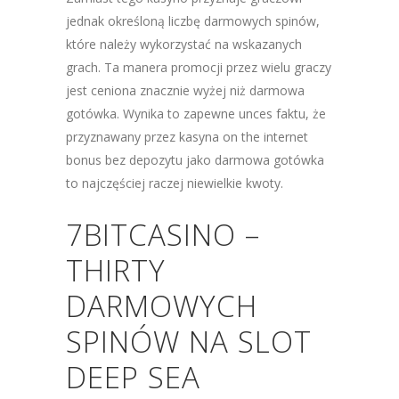
jednak określoną liczbę darmowych spinów,
które należy wykorzystać na wskazanych
grach. Ta manera promocji przez wielu graczy
jest ceniona znacznie wyżej niż darmowa
gotówka. Wynika to zapewne unces faktu, że
przyznawany przez kasyna on the internet
bonus bez depozytu jako darmowa gotówka
to najczęściej raczej niewielkie kwoty.
7BITCASINO –
THIRTY
DARMOWYCH
SPINÓW NA SLOT
DEEP SEA