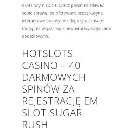
określonym slocie. Gracz powinien zdawać
sobie sprawę, że oferowane przez kasyna
internetowe bonusy bez depozytu czasami
mogą też wiązać się z pewnymi wymaganiami
dodatkowymi.
HOTSLOTS
CASINO – 40
DARMOWYCH
SPINÓW ZA
REJESTRACJĘ EM
SLOT SUGAR
RUSH