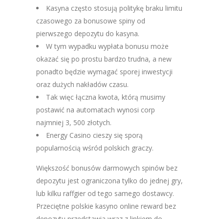
Kasyna często stosują politykę braku limitu
czasowego za bonusowe spiny od
pierwszego depozytu do kasyna.
W tym wypadku wypłata bonusu może
okazać się po prostu bardzo trudna, a new
ponadto będzie wymagać sporej inwestycji
oraz dużych nakładów czasu.
Tak więc łączna kwota, którą musimy
postawić na automatach wynosi corp
najmniej 3, 500 złotych.
Energy Casino cieszy się sporą
popularnością wśród polskich graczy.
Większość bonusów darmowych spinów bez
depozytu jest ograniczona tylko do jednej gry,
lub kilku raffgier od tego samego dostawcy.
Przeciętne polskie kasyno online reward bez
depozytu przedstawia wraz z linkiem do