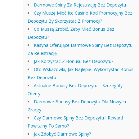
Darmowe Spiny Za Rejestrację Bez Depozytu
Czy Muszę Mieć Ice Casino Kod Promocyjny Bez
Depozytu By Skorzystać Z Promocji?
Co Muszę Zrobić, Żeby Mieć Bonus Bez
Depozytu?
Kasyna Oferujące Darmowe Spiny Bez Depozytu
Za Rejestrację
Jak Korzystać Z Bonusu Bez Depozytu?
Oto Wskazówki, Jak Najlepiej Wykorzystać Bonus
Bez Depozytu
Aktualne Bonusy Bez Depozytu – Szczegóły
Oferty
Darmowe Bonusy Bez Depozytu Dla Nowych
Graczy
Czy Darmowe Spiny Bez Depozytu I Reward
Powitalny To Samo?
Jak Zdobyć Darmowe Spiny?