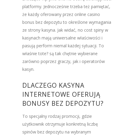
platformy. Jednocześnie trzeba też pamiętać,
że każdy oferowany przez online casino
bonus bez depozytu to określone wymagania
ze strony kasyna. Jak widać, no cost spiny w
kasynach mają uniwersalne właściwości i
pasują perform niemal każdej sytuacji. To
właśnie tote? są tak chętnie wybierane
zarówno poprzez graczy, jak i operatorów
kasyn.
DLACZEGO KASYNA
INTERNETOWE OFERUJĄ
BONUSY BEZ DEPOZYTU?
To specjalny rodzaj promocji, gdzie
użytkownik otrzymuje konkretną liczbę
spinów bez depozytu na wybranym