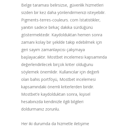
Belge taraması belirsizse, güvenlik hizmetleri
sizden bir kez daha yönlendirmenizi isteyebilir.
Pigments-terres-couleurs. com İstatistikler,
yanıtın sadece birkaç dakika sürdüğünü
göstermektedir. Kaydolduktan hemen sonra
zamanı kolay bir şekilde takip edebilmek için
geri sayım zamanlayıcısı çalışmaya
başlayacaktır. Mostbet incelemesi kapsamında
değerlendirilecek birçok kriter olduğunu
söylemek önemlidir. Kullanıcılar için değerli
olan bahis portföyü, Mostbet incelemesi
kapsamındaki önemli kriterlerden biridir.
Mostbet’e kaydolduktan sonra, kişisel
hesabınızda kendinizle ilgili bilgileri
doldurmanız zorunlu.
Her iki durumda da hizmetle iletişime