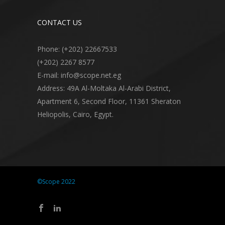
CONTACT US
Phone: (+202) 22667533
(+202) 2267 8577
E-mail: info@scope.net.eg
Address: 49A Al-Moltaka Al-Arabi District,
Apartment 6, Second Floor, 11361 Sheraton
Heliopolis, Cairo, Egypt.
©Scope 2022