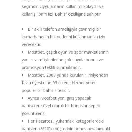
seçimdir. Uygulamanın kullanımı kolaydır ve
kullanışlı bir “Hızlı Bahis” özelliğine sahiptir.
Bir akıllı telefon aracılığıyla çevrimiçi bir
kumarhanenin hizmetlerini kullanmanıza izin
verecektir.
Mostbet, çeşitli oyun ve spor marketlerinin
yanı sıra müşterilerine çok sayıda bonus ve
promosyon teklifi sunmaktadır.
Mostbet, 2009 yılında kurulan 1 milyondan
fazla üyesi olan 93 ülkede hizmet veren
popüler bir bahis sitesidir.
Ayrıca Mostbet yeni giriş yapacak
bahisçilere özel olarak bir bonuslar sepeti
görüntüleriz.
Her Pazartesi, yukarıdaki kategorilerdeki
bahislerin %10’u müşterinin bonus hesabındaki