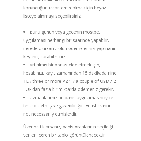
korunduğunuzdan emin olmak için beyaz
listeye alınmayı seçebilirsiniz.
Bunu günün veya gecenin mostbet
uygulaması herhangi bir saatinde yapabilir,
nerede olursanız olun ödemelerinizi yapmanın
keyfini çıkarabilirsiniz.
Artırılmış bir bonus elde etmek için,
hesabınızı, kayıt zamanından 15 dakikada nine
TL / three or more AZN / a couple of USD / 2
EUR’dan fazla bir miktarda ödemeniz gerekir.
Uzmanlarımız bu bahis uygulamasını iyice
test out etmiş ve güvenilirliğini ve istikrarını
not necessarily etmişlerdir.
Üzerine tıklarsanız, bahis oranlarının seçildiği
verileri içeren bir tablo görüntülenecektir.