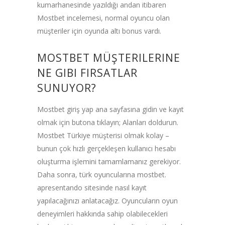
kumarhanesinde yazıldığı andan itibaren
Mostbet incelemesi, normal oyuncu olan
müşteriler için oyunda altı bonus vardı.
MOSTBET MÜŞTERILERINE
NE GIBI FIRSATLAR
SUNUYOR?
Mostbet giriş yap ana sayfasına gidin ve kayıt
olmak için butona tıklayın; Alanları doldurun.
Mostbet Türkiye müşterisi olmak kolay –
bunun çok hızlı gerçekleşen kullanıcı hesabı
oluşturma işlemini tamamlamanız gerekiyor.
Daha sonra, türk oyuncularına mostbet.
apresentando sitesinde nasıl kayıt
yapılacağınızı anlatacağız. Oyuncuların oyun
deneyimleri hakkında sahip olabilecekleri