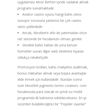
uygulaması Most Bet’ten içinde sadakat almak
programı sunulmaktadır.
Aviator casino oyunu hangi bahis sitesi
sunuyor sorusuna yanıtımız bir çok casino
sitesi şeklindedir.
Ancak, Mostbet’e afin de yatırmadan önce
net sitesinde bir hesabınızın olması gerekir.
Sitedeki bahis hatları de uma benzer
hizmetler sunan diğer web sitelerine kıyasla
oldukça rekabetçidir.
Promosyon kodları, bahis maliyetini azaltmak,
bonus miktarları almak veya başka avantajlar
elde etmek için kullanılabilir. Bundan sonra
sizin MostBet pigments-terres-couleurs. com
hesabınızda para olacak ve şimdi siz mobil
programda ilk bahisinizi edebileceksiniz. En iyi
seçimleri bulabileceğiniz bir “Popüler oyunlar”