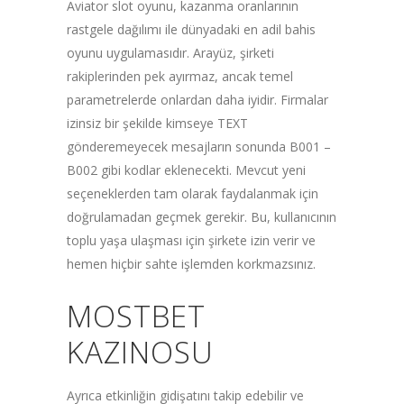
Aviator slot oyunu, kazanma oranlarının
rastgele dağılımı ile dünyadaki en adil bahis
oyunu uygulamasıdır. Arayüz, şirketi
rakiplerinden pek ayırmaz, ancak temel
parametrelerde onlardan daha iyidir. Firmalar
izinsiz bir şekilde kimseye TEXT
gönderemeyecek mesajların sonunda B001 –
B002 gibi kodlar eklenecekti. Mevcut yeni
seçeneklerden tam olarak faydalanmak için
doğrulamadan geçmek gerekir. Bu, kullanıcının
toplu yaşa ulaşması için şirkete izin verir ve
hemen hiçbir sahte işlemden korkmazsınız.
MOSTBET
KAZINOSU
Ayrıca etkinliğin gidişatını takip edebilir ve