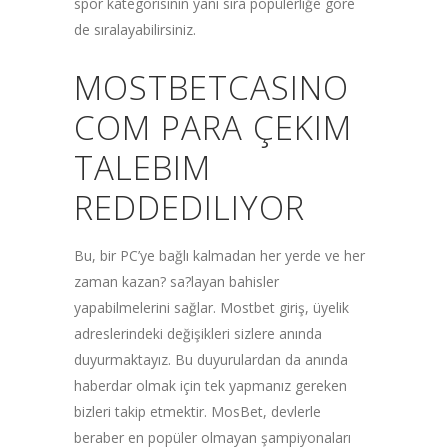
spor kategorisinin yanı sıra popülerliğe göre
de sıralayabilirsiniz.
MOSTBETCASINO
COM PARA ÇEKIM
TALEBIM
REDDEDILIYOR
Bu, bir PC’ye bağlı kalmadan her yerde ve her
zaman kazan? sa?layan bahisler
yapabilmelerini sağlar. Mostbet giriş, üyelik
adreslerindeki değişikleri sizlere anında
duyurmaktayız. Bu duyurulardan da anında
haberdar olmak için tek yapmanız gereken
bizleri takip etmektir. MosBet, devlerle
beraber en popüler olmayan şampiyonaları