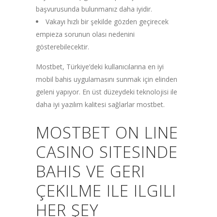
başvurusunda bulunmanız daha iyidir.
Vakayı hızlı bir şekilde gözden geçirecek
empieza sorunun olası nedenini
gösterebilecektir.
Mostbet, Türkiye’deki kullanıcılarına en iyi
mobil bahis uygulamasını sunmak için elinden
geleni yapıyor. En üst düzeydeki teknolojisi ile
daha iyi yazılım kalitesi sağlarlar mostbet.
MOSTBET ON LINE
CASINO SITESINDE
BAHIS VE GERI
ÇEKILME ILE ILGILI
HER ŞEY